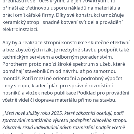
přednástřik se 100% krytím, ale jen 70% krytím. To
přináší až třetinovou úsporu nákladů na materiálu a
práci omítkářské firmy. Díky své konstrukci umožňuje
keramický strop i snadné kotvení svítidel a provádění
elektroinstalací.
Aby byla realizace stropní konstrukce skutečně efektivní
a bez zbytečných rizik, je nezbytné stavbu podpořit také
technickým servisem a odborným poradenstvím.
Porotherm proto nabízí široké spektrum služeb, které
pomáhají stavebníkům od návrhu až po samotnou
montáž. Patří mezi ně orientační a podrobný výpočet
ceny stropu, kladecí plán pro správné rozmístění
nosníků a vložek nebo publikace Podklad pro provádění
včetně videí či doprava materiálu přímo na stavbu.
„
Mezi nové služby roku 2025, které zákazníci oceňují, patří
zpracování montážního výkresu podepření cihlového stropu.
Zákazník získá individuální návrh rozmístění podpěr včetně