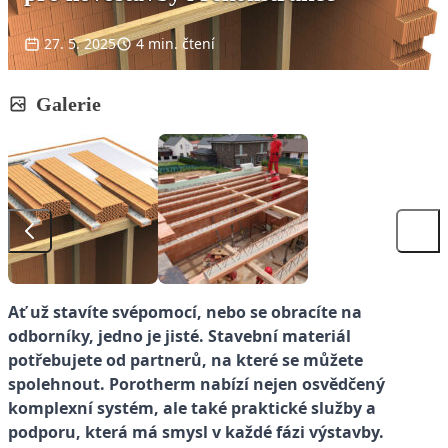
27. 5. 2025
4 min. čtení
Galerie
Rohový strop
Vzorový dům - ukládání
Ať už stavíte svépomocí, nebo se obracíte na
stropních nosníků
odborníky, jedno je jisté. Stavební materiál
potřebujete od partnerů, na které se můžete
spolehnout. Porotherm nabízí nejen osvědčený
komplexní systém, ale také praktické služby a
podporu, která má smysl v každé fázi výstavby.