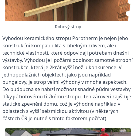
Rohový strop
Výhodou keramického stropu Porotherm je nejen jeho
konstrukční kompatibilita s cihelným zdivem, ale i
technické vlastnosti, které odpovídají potřebám dnešní
výstavby. Výhodou je i požární odolnost samotné stropní
konstrukce, která je 2krát vyšší než u konkurence. V
jednopodlažních objektech, jako jsou například
bungalovy, je strop velmi výhodný v mnoha aspektech.
Do budoucna se nabízí možnost snadné půdní vestavby
díky již hotovému těžkému stropu. Ten zároveň zajišťuje
statické zpevnění domu, což je výhodné například v
oblastech s vyšší seizmickou aktivitou (v některých
částech ČR je nutné s tímto faktorem počítat).