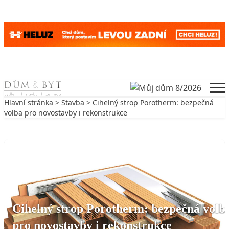
Skip to content
Men
Hlavní stránka
>
Stavba
> Cihelný strop Porotherm: bezpečná
volba pro novostavby i rekonstrukce
Zpět na Stavba
STAVBA
Cihelný strop Porotherm: bezpečná volb
pro novostavby i rekonstrukce