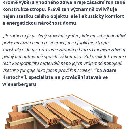
Kromě výběru vhodného zdiva hraje zásadní roli také
konstrukce stropu. Právě ten významně ovlivňuje
nejen statiku celého objektu, ale i akustický komfort
a energetickou náročnost domu.
„
Porotherm je ucelený stavební systém, kde na sebe jednotlivé
prvky navazují nejen rozměrově, ale i funkčně. Stropní
konstrukce do něj přirozeně zapadá a tvoří s cihelným zdivem
pevný a dlouhodobě spolehlivý komplex. Zákazník tak nemusí
řešit kompatibilitu materiálů nebo jejich vzájemné napojení.
Všechno funguje jako jeden prověřený celek,
“ říká
Adam
Kratochvíl, specialista na provádění staveb ve
wienerbergeru
.