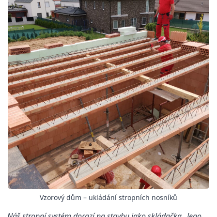
Vzorový dům – ukládání stropních nosníků
„
Náš stropní systém dorazí na stavbu jako skládačka „lego