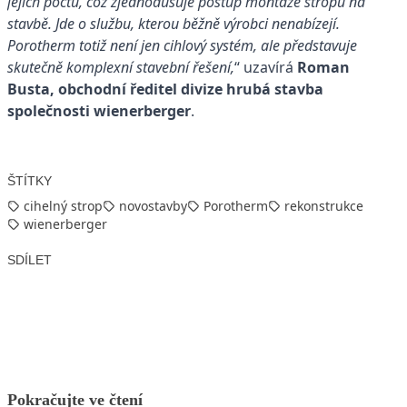
jejich počtu, což zjednodušuje postup montáže stropu na
stavbě. Jde o službu, kterou běžně výrobci nenabízejí.
Porotherm totiž není jen cihlový systém, ale představuje
skutečně komplexní stavební řešení,
“ uzavírá
Roman
Busta, obchodní ředitel divize hrubá stavba
společnosti wienerberger
.
ŠTÍTKY
cihelný strop
novostavby
Porotherm
rekonstrukce
wienerberger
SDÍLET
Facebook
X
LinkedIn
Email
Pokračujte ve čtení