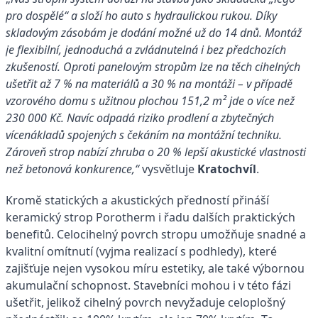
pro dospělé“ a složí ho auto s hydraulickou rukou. Díky
skladovým zásobám je dodání možné už do 14 dnů. Montáž
je flexibilní, jednoduchá a zvládnutelná i bez předchozích
zkušeností. Oproti panelovým stropům lze na těch cihelných
ušetřit až 7 % na materiálů a 30 % na montáži – v případě
vzorového domu s užitnou plochou 151,2 m² jde o více než
230 000 Kč. Navíc odpadá riziko prodlení a zbytečných
vícenákladů spojených s čekáním na montážní techniku.
Zároveň strop nabízí zhruba o 20 % lepší akustické vlastnosti
než betonová konkurence,“
vysvětluje
Kratochvíl
.
Kromě statických a akustických předností přináší
keramický strop Porotherm i řadu dalších praktických
benefitů. Celocihelný povrch stropu umožňuje snadné a
kvalitní omítnutí (vyjma realizací s podhledy), které
zajišťuje nejen vysokou míru estetiky, ale také výbornou
akumulační schopnost. Stavebníci mohou i v této fázi
ušetřit, jelikož cihelný povrch nevyžaduje celoplošný