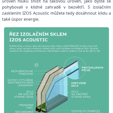
úroveň hluku snížit na takovou úroveň, jako byste se
pohybovali v klidné zahradě v bezvětří. S izolačním
zasklením IZOS Acoustic můžete tedy dosáhnout klidu a
také úspor energie.