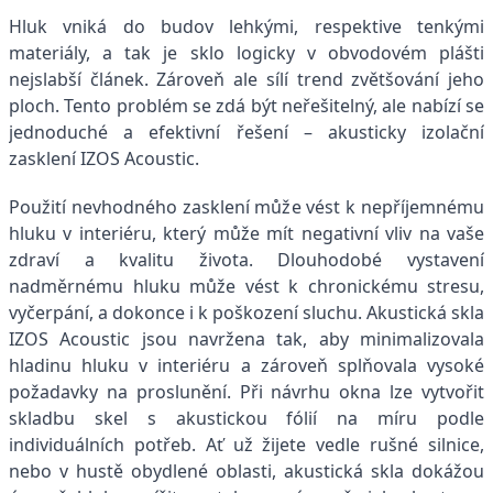
Hluk vniká do budov lehkými, respektive tenkými
materiály, a tak je sklo logicky v obvodovém plášti
nejslabší článek. Zároveň ale sílí trend zvětšování jeho
ploch. Tento problém se zdá být neřešitelný, ale nabízí se
jednoduché a efektivní řešení – akusticky izolační
zasklení IZOS Acoustic.
Použití nevhodného zasklení může vést k nepříjemnému
hluku v interiéru, který může mít negativní vliv na vaše
zdraví a kvalitu života. Dlouhodobé vystavení
nadměrnému hluku může vést k chronickému stresu,
vyčerpání, a dokonce i k poškození sluchu. Akustická skla
IZOS Acoustic jsou navržena tak, aby minimalizovala
hladinu hluku v interiéru a zároveň splňovala vysoké
požadavky na proslunění. Při návrhu okna lze vytvořit
skladbu skel s akustickou fólií na míru podle
individuálních potřeb. Ať už žijete vedle rušné silnice,
nebo v hustě obydlené oblasti, akustická skla dokážou