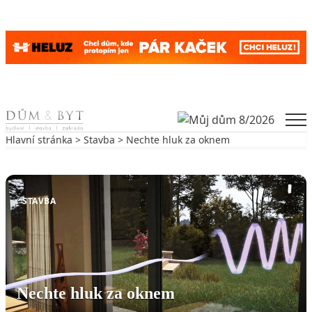
Skip to content
Men
Hlavní stránka
>
Stavba
> Nechte hluk za oknem
Zpět na Stavba
STAVBA
Nechte hluk za oknem