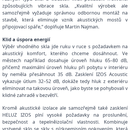
způsobujících vibrace skla. „Kvalitní výrobek ale
samozřejmě vyžaduje správnou odbornou montáž na
stavbě, která eliminuje vznik akustických mostů v
připojovací spáře,“ doplňuje Martin Najman.
Klid a úspora energií
Výběr vhodného skla jde ruku v ruce s požadavkem na
akustický komfort, kterého chceme dosáhnout. Ve
městech například dosahuje úroveň hluku 65–80 dB,
přičemž maximální úroveň hluku při pobytu v interiéru
by neměla přesáhnout 35 dB. Zasklení IZOS Acoustic
vykazuje útlum 32–52 dB, dokáže tedy hluk z exteriéru
eliminovat na takovou úroveň, jako byste se pohybovali v
klidné zahradě v bezvětří.
Kromě akustické izolace ale samozřejmě také zasklení
HELUZ IZOS plní vysoké požadavky na proslunění,
bezpečnost a tepelněizolační vlastnosti. Kombinuje
vrstvené sklo se skly s nízkoemisním pokovením, která