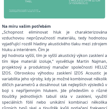
Na míru vašim potřebám
„Schopnost eliminovat hluk je charakterizována
vzduchovou neprůzvučností materiálu, tedy hodnotou
vyjadřující rozdíl hladiny akustického tlaku mezi zdrojem
hluku a interiérem. Čím je
její hodnota vyšší, tím je vyšší akustický výkon zasklení a
tím lépe materiál izoluje,“ vysvětluje Martin Najman,
projektový a produktový manažer společnosti HELUZ
IZOS. Obrovskou výhodou zasklení IZOS Acoustic je
variabilita jeho výroby, kdy je možné kombinovat několik
dílčích parametrů a dosáhnout tak nejlepších výsledků v
boji s nepříjemným hlukem. Jde především o různé
tloušťky jednotlivých tabulí skla v zasklení, využití
speciálních fólií nebo unikátní kombinaci několika
různých typů skel a tlouštěk kvůli potlačení frekvencí