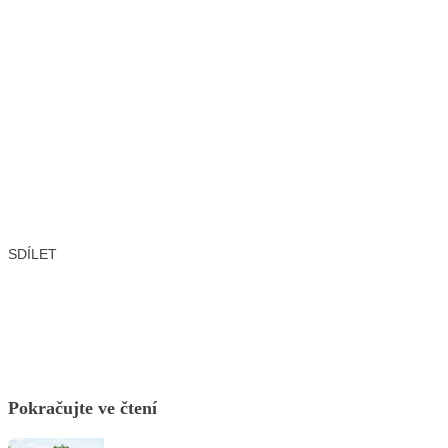
SDÍLET
Facebook
X
LinkedIn
Email
Pokračujte ve čtení