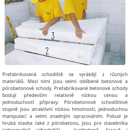
Prefabrikovaná schodiště se vyrábějí z různých
materiálů. Mezi nimi jsou velmi oblíbené betonové a
pórobetonové schody. Prefabrikované betonové schody
bodují především relativně nízkou cenou a
jednoduchostí přípravy.
Pórobetonové schodišťové
stupně
jsou atraktivní nízkou hmotností, jednoduchou
manipulací a velmi snadným opracováním. Pokud je
hrubá stavba také z pórobetonu, jsou pro stavebníka
jednoznačně výhodnější – kvalitativně, časově i