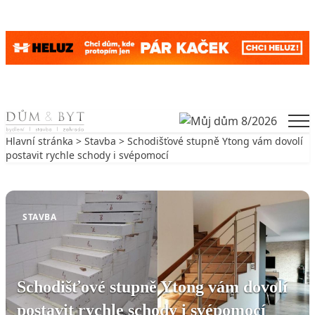
Skip to content
Men
Hlavní stránka
>
Stavba
> Schodišťové stupně Ytong vám dovolí
postavit rychle schody i svépomocí
Zpět na Stavba
STAVBA
Schodišťové stupně Ytong vám dovolí
postavit rychle schody i svépomocí