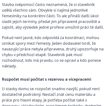
Stavba svépomocí často neznamená, že si stavebník
udělá všechno sám. Obvykle si najímá jednotlivé
řemeslníky na konkrétní části. To ale přináší další úkol:
sladit jejich termíny, předat jim připravené pracoviště a
zajistit, aby výsledek jedné profese umožnil práci té další.
Pokud není jasné, kdo odpovídá za koordinaci, mohou
vznikat spory mezi řemesly. Jeden dodavatel tvrdí, že
navazující práce nebyla připravena, druhý upozorňuje na
chybu v předchozí etapě. Stavebník pak musí
rozhodnout, kdo má pravdu, co se opraví a kdo ponese
náklady.
Rozpočet musí počítat s rezervou a vícepracemi
U stavby domu se rozpočet snadno navýší, pokud není
dostatečně podrobný. Nestačí znát cenu materiálu a
práce pro hlavní etapy. Je potřeba počítat také s
dopravou, skladováním, pronájmem techniky, drobným