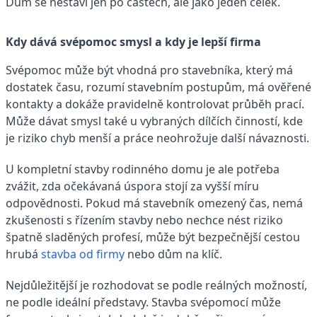
Dům se nestaví jen po částech, ale jako jeden celek.
Kdy dává svépomoc smysl a kdy je lepší firma
Svépomoc může být vhodná pro stavebníka, který má
dostatek času, rozumí stavebním postupům, má ověřené
kontakty a dokáže pravidelně kontrolovat průběh prací.
Může dávat smysl také u vybraných dílčích činností, kde
je riziko chyb menší a práce neohrožuje další návaznosti.
U kompletní stavby rodinného domu je ale potřeba
zvážit, zda očekávaná úspora stojí za vyšší míru
odpovědnosti. Pokud má stavebník omezený čas, nemá
zkušenosti s řízením stavby nebo nechce nést riziko
špatně sladěných profesí, může být bezpečnější cestou
hrubá
stavba od firmy
nebo dům na klíč.
Nejdůležitější je rozhodovat se podle reálných možností,
ne podle ideální představy. Stavba svépomocí může