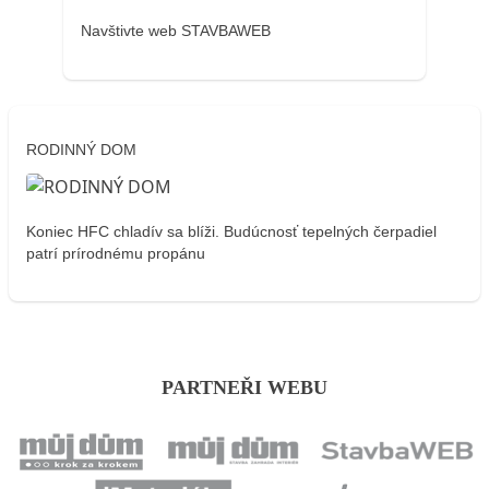
Navštivte web STAVBAWEB
RODINNÝ DOM
Koniec HFC chladív sa blíži. Budúcnosť tepelných čerpadiel
patrí prírodnému propánu
PARTNEŘI WEBU