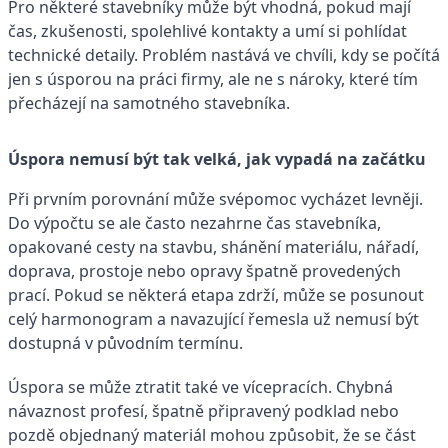
Pro některé stavebníky může být vhodná, pokud mají
čas, zkušenosti, spolehlivé kontakty a umí si pohlídat
technické detaily. Problém nastává ve chvíli, kdy se počítá
jen s úsporou na práci firmy, ale ne s nároky, které tím
přecházejí na samotného stavebníka.
Úspora nemusí být tak velká, jak vypadá na začátku
Při prvním porovnání může svépomoc vycházet levněji.
Do výpočtu se ale často nezahrne čas stavebníka,
opakované cesty na stavbu, shánění materiálu, nářadí,
doprava, prostoje nebo opravy špatně provedených
prací. Pokud se některá etapa zdrží, může se posunout
celý harmonogram a navazující řemesla už nemusí být
dostupná v původním termínu.
Úspora se může ztratit také ve vícepracích. Chybná
návaznost profesí, špatně připravený podklad nebo
pozdě objednaný materiál mohou způsobit, že se část