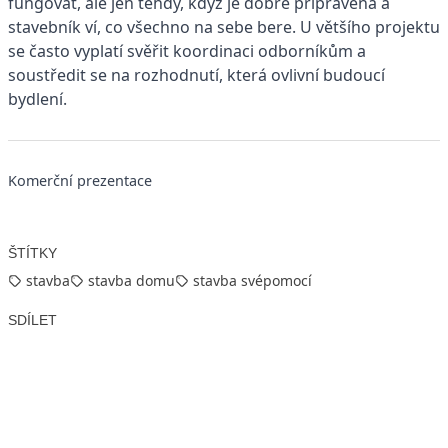
fungovat, ale jen tehdy, když je dobře připravená a
stavebník ví, co všechno na sebe bere. U většího projektu
se často vyplatí svěřit koordinaci odborníkům a
soustředit se na rozhodnutí, která ovlivní budoucí
bydlení.
Komerční prezentace
ŠTÍTKY
stavba
stavba domu
stavba svépomocí
SDÍLET
Facebook
X
LinkedIn
Email