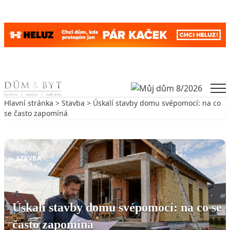
Skip to content
Men
Hlavní stránka
>
Stavba
> Úskalí stavby domu svépomocí: na co
se často zapomíná
Zpět na Stavba
STAVBA
Úskalí stavby domu svépomocí: na co se
často zapomíná