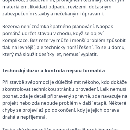
materiálem, likvidací odpadu, revizemi, dočasným
zabezpečením stavby a nečekanými úpravami.
Rezerva není známka špatného plánování. Naopak
pomáhá udržet stavbu v chodu, když se objeví
komplikace. Bez rezervy může i menší problém způsobit
tlak na levnější, ale technicky horší řešení. To se u domu,
který má sloužit desítky let, nemusí vyplatit.
Technický dozor a kontrola nejsou formalita
Při stavbě svépomocí je důležité mít někoho, kdo dokáže
zkontrolovat technickou stránku provedení. Laik nemusí
poznat, zda je detail připravený správně, zda navazuje na
projekt nebo zda nebude problém v další etapě. Některé
chyby se projeví až po dokončení, kdy je jejich oprava
drahá a nepříjemná.
Technický dozor může pomoci odhalit problémy včas.