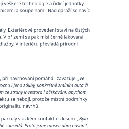
 veškeré technologie a řídicí jednotky.
icemi a koupelnami. Nad garáží se navíc
ly. Exteriérové provedení staví na čistých
 V přízemí se pak mísí černě lakovaná
ažby. V interiéru převládá přírodní
, při navrhování pomáhá i zavazuje.
„Ve
ochu i jeho záliby, konkrétně zmíním auta či
am ze strany investora i očekávání, abychom
jektu se nebojí, protože místní podmínky
originalitu návrhů.
ní parcely v úzkém kontaktu s lesem.
„Byla
obě sousedů. Proto jsme museli dům odstínit,