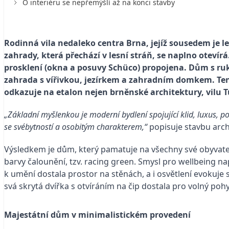
O interiéru se nepřemýšlí až na konci stavby
Rodinná vila nedaleko centra Brna, jejíž sousedem je l
zahrady, která přechází v lesní stráň, se naplno otevírá.
prosklení (okna a posuvy Schüco) propojena.
Dům s ruk
zahrada s vířivkou, jezírkem a zahradním domkem. Ten
odkazuje na etalon nejen brněnské architektury, vilu 
„Základní myšlenkou je moderní bydlení spojující klid, luxus,
se svébytností a osobitým charakterem,“
popisuje stavbu arch
Výsledkem je dům, který pamatuje na všechny své obyvatel
barvy čalounění, tzv. racing green. Smysl pro wellbeing na
k umění dostala prostor na stěnách, a i osvětlení evokuje
svá skrytá dvířka s otvíráním na čip dostala pro volný pohy
Majestátní dům v minimalistickém provedení