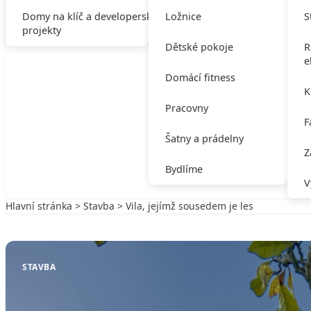
Domy na klíč a developerské
Ložnice
S
projekty
Dětské pokoje
R
e
Domácí fitness
K
Pracovny
F
Šatny a prádelny
Z
Bydlíme
V
Hlavní stránka
>
Stavba
> Vila, jejímž sousedem je les
Zpět na Stavba
STAVBA