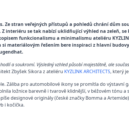
es. Ze stran veřejných přístupů a pohledů chrání dům so
 Z interiéru se tak nabízí uklidňující výhled na zeleň, se
opisem funkcionalismu a minimalismu ateliéru KYZLIN
 si materiálovým řešením bere inspiraci z hlavní budo
Tugendhat.
 pohodlí a soukromí. Výsledný vzhled působí majestátně, ale sou
itekt Zbyšek Sikora z ateliéru
KYZLINK ARCHITECTS
, který 
e. Záliba pro automobilové ikony se promítla do výstavní g
plnila ložnice barevně i tvarově klidnější, v béžovém tónu 
 spíše designové originály (české značky Bomma a Artemide),
b i kočička.