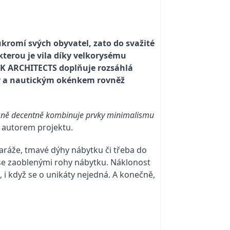
ukromí svých obyvatel, zato do svažité
 kterou je vila díky velkorysému
K ARCHITECTS doplňuje rozsáhlá
vy a nautickým okénkem rovněž
časně decentně kombinuje prvky minimalismu
je autorem projektu.
aráže, tmavé dýhy nábytku či třeba do
a se zaoblenými rohy nábytku. Náklonost
 i když se o unikáty nejedná. A konečně,