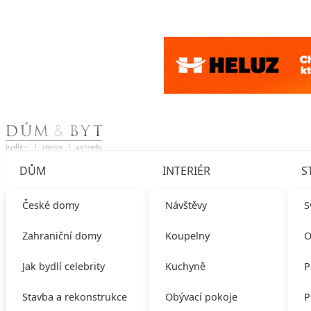
Skip to content
DŮM
INTERIÉR
S
České domy
Návštěvy
S
Zahraniční domy
Koupelny
O
Jak bydlí celebrity
Kuchyně
P
Stavba a rekonstrukce
Obývací pokoje
P