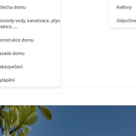
třecha domu
Květiny
ozvody vody, kanalizace, plynu,
Odpočine
lektro, …
onstrukce domu
asáda domu
abezpečení
ytápění