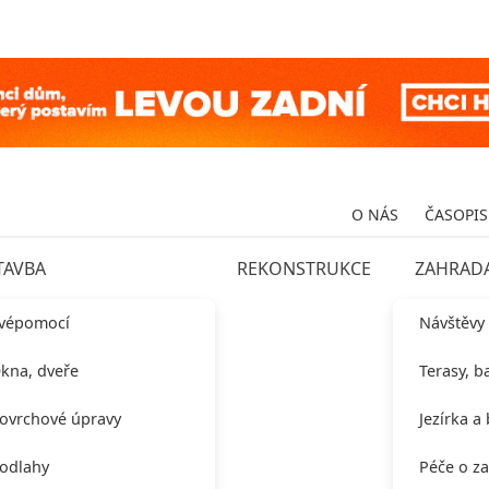
O NÁS
ČASOPIS
TAVBA
REKONSTRUKCE
ZAHRAD
vépomocí
Návštěvy
kna, dveře
Terasy, b
ovrchové úpravy
Jezírka a
odlahy
Péče o z