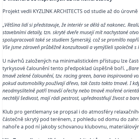
Projekt vedli KYZLINK ARCHITECTS od studie až do úrovně
„Většina lidí si představuje, že interiér se dělá až nakonec. Re
stavebními detaily, tzn. skryté dveře musejí mít nachystané otvo
spolupracovali také se studiem
Symerský
, což se promítlo např
Vše jsme zároveň průběžně konzultovali a vymýšleli společně s 
U návrhů založených na minimalistickém přístupu lze čast
tyrkysové čalounění tento předpoklad úspěšně boří.
„Barev
tmavě zelené čalounění, tzv. racing green, barva inspirovaná vo
pokud automobilky používají dřevo, tak často takto tmavé. I kd
neodmyslitelně patří tmavší ořechy nebo tmavě mořené orientáln
nechtějí šedivost, mají rádi pestrost, upřednostňují živost a bar
Klub pro gentlemany se propsal i do atmosféry relaxačníh
částečně skrytý pod terénem, z pohledu od domu do zahrady 
nahoře a pod ní jakoby schovanou klubovnu, materiálov