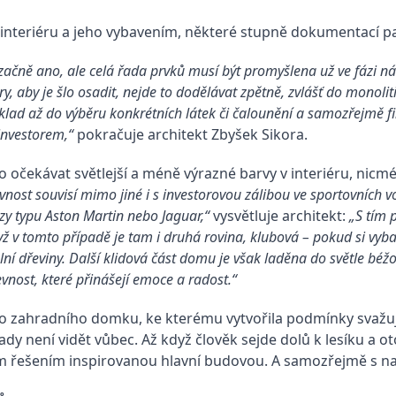
 interiéru a jeho vybavením, některé stupně dokumentací p
alizačně ano, ale celá řada prvků musí být promyšlena už ve fázi 
ry, aby je šlo osadit, nejde to dodělávat zpětně, zvlášť do monol
íklad až do výběru konkrétních látek či čalounění a samozřejmě f
investorem,“
pokračuje architekt Zbyšek Sikora.
o očekávat světlejší a méně výrazné barvy v interiéru, nic
nost souvisí mimo jiné i s investorovou zálibou ve sportovních vo
zy typu Aston Martin nebo Jaguar,“
vysvětluje architekt:
„S tím 
yž v tomto případě je tam i druhá rovina, klubová – pokud si vyb
í dřeviny. Další klidová část domu je však laděna do světle béžo
evnost, které přinášejí emoce a radost.“
o zahradního domku, ke kterému vytvořila podmínky svažujíc
není vidět vůbec. Až když člověk sejde dolů k lesíku a otoč
ým řešením inspirovanou hlavní budovou. A samozřejmě s 