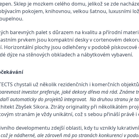
pen. Sklep je mozkem celého domu, jelikož se zde nacházejí
bývacím pokojem, knihovnou, velkou šatnou, luxusními ložn
koupelnou.
ých barevných palet s důrazem na kvalitu a přírodní materiá
trastním prvkem jsou kompaktní desky v cortenovém dekoru.
Horizontální plochy jsou odlehčeny v podobě pískovcové dl
dé dýze na stěnových obkladech a nábytkovém vybavení.
 očekávání
ECTS chystali už několik rezidenčních i komerčních objektů
 barevnost investor preferuje, jaké dekory dřeva má rád. Známe tr
 daří automaticky do projektů integrovat. Na druhou stranu je t
hitekt Zbyšek Sikora. Ztráty originality při několikátém pro
ovým stranám je vždy unikátní, což s sebou přináší právě i 
sivního developmentu zdejší oblasti, kdy tu vznikly lukrativ
e, což je nádherné, ale zároveň má po stranách konkurenci v pod