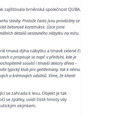
ak zajišťovala brněnská společnost QUBA.
návrhu stavby. Protože často jsou provázány se
itické betonové konstrukce. Úzce jsme
inálních detailů vestavného nábytku na míru.
méně tmavá dýha nábytku a tmavě zelené či
zech a propisuje se např. v předsíni, kde je
pochopitelně souvisí i tmavší dekory dřeva –
avíte typický klub pro gentlemany, tak k němu
vých a krémových odstínů. Víme, že klienti
í se zahrada k lesu. Objekt je tak
í se zpátky, uvidí čisté hmoty vily
nautickým okýnkem.