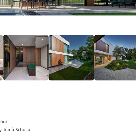
vání
 systémů Schüco