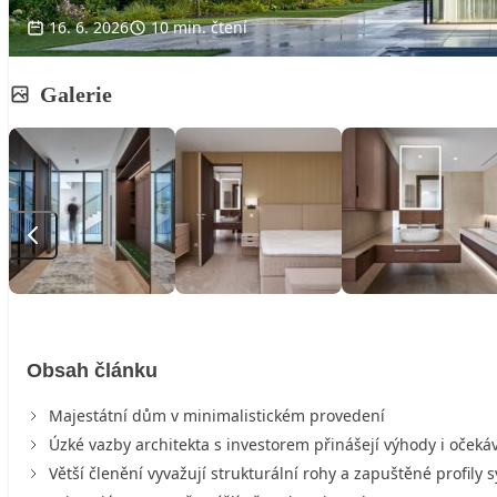
16. 6. 2026
10 min. čtení
Galerie
Obsah článku
Majestátní dům v minimalistickém provedení
Úzké vazby architekta s investorem přinášejí výhody i očeká
Větší členění vyvažují strukturální rohy a zapuštěné profily