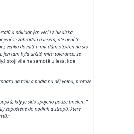
tálů a nákladných věcí i z hlediska
pojení se zahradou a lesem, ale není to
í z venku dovnitř a mít dům otevřen na sto
 jen tam byla určitá míra tolerance, že
ž stojí vila na samotě u lesa, kde
ndard na trhu a padla na něj volba, protože
loupků, kdy je sklo spojeno pouze tmelem,“
ly zapuštěné do podlah a stropů, které
stů.“