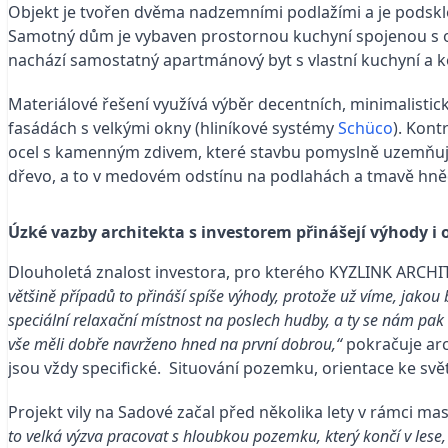
Objekt je tvořen dvěma nadzemními podlažími a je podskle
Samotný dům je vybaven prostornou kuchyní spojenou s o
nachází samostatný apartmánový byt s vlastní kuchyní a 
Materiálové řešení využívá výběr decentních, minimalistick
fasádách s velkými okny (hliníkové systémy
Schüco
). Kon
ocel s kamenným zdivem, které stavbu pomyslně uzemňují. 
dřevo, a to v medovém odstínu na podlahách a tmavě hně
Úzké vazby architekta s investorem přinášejí výhody i
Dlouholetá znalost investora, pro kterého KYZLINK ARCHIT
většině případů to přináší spíše výhody, protože už víme, jakou
speciální relaxační místnost na poslech hudby, a ty se nám pak
vše měli dobře navrženo hned na první dobrou,“
pokračuje arc
jsou vždy specifické. Situování pozemku, orientace ke svět
Projekt vily na Sadové začal před několika lety v rámci ma
to velká výzva pracovat s hloubkou pozemku, který končí v les