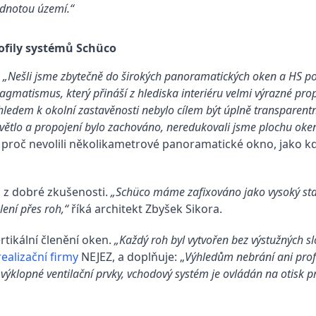
hodnotou území.“
rofily systémů Schüco
.
„Nešli jsme zbytečně do širokých panoramatických oken a HS por
ragmatismus, který přináší z hlediska interiéru velmi výrazné pro
hledem k okolní zastavěnosti nebylo cílem být úplně transparentn
ětlo a propojení bylo zachováno, neredukovali jsme plochu oken,
, proč nevolili několikametrové panoramatické okno, jako kdy
 z dobré zkušenosti.
„Schüco máme zafixováno jako vysoký sta
lení přes roh,“
říká architekt Zbyšek Sikora.
rtikální členění oken.
„Každý roh byl vytvořen bez výstužných s
realizační firmy
NEJEZ, a doplňuje: „
Výhledům nebrání ani profi
é výklopné ventilační prvky, vchodový systém je ovládán na otisk pr