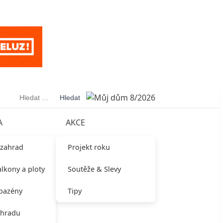
Vyhledávání
A
AKCE
 zahrad
Projekt roku
alkony a ploty
Soutěže & Slevy
 bazény
Tipy
ahradu