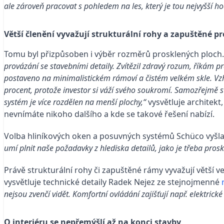
ale zároveň pracovat s pohledem na les, který je tou nejvyšší 
Větší členění vyvažují strukturální rohy a zapuštěné p
Tomu byl přizpůsoben i výběr rozměrů prosklených ploch
provázání se stavebními detaily. Zvítězil zdravý rozum, říkám p
postaveno na minimalistickém rámoví a čistém velkém skle.
Vz
procent, protože investor si váží svého soukromí.
Samozřejmě sv
systém je více rozdělen na menší plochy,“
vysvětluje architekt
nevnímáte nikoho dalšího a kde se takové řešení nabízí.
Volba hliníkových oken a posuvných systémů Schüco vyšla
umí plnit naše požadavky z hlediska detailů, jako je třeba prosk
Právě strukturální rohy či zapuštěné rámy vyvažují větší ve
vysvětluje technické detaily Radek Nejez ze stejnojmenné
nejsou zvenčí vidět. Komfortní ovládání zajišťují např. elektrick
O interiéru se nepřemýšlí až na konci stavby