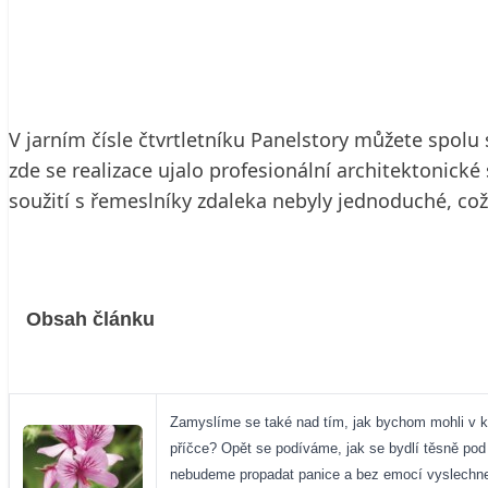
22. 4. 2003
14 min. čtení
V jarním čísle čtvrtletníku Panelstory můžete spol
zde se realizace ujalo profesionální architektonické
soužití s řemeslníky zdaleka nebyly jednoduché, 
Obsah článku
Zamyslíme se také nad tím, jak bychom mohli v k
příčce? Opět se podíváme, jak se bydlí těsně pod 
nebudeme propadat panice a bez emocí vyslechne