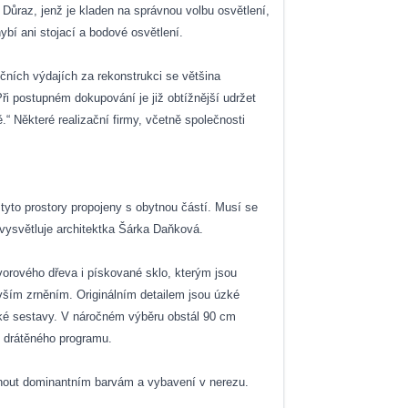
 Důraz, jenž je kladen na správnou volbu osvětlení,
ybí ani stojací a bodové osvětlení.
čních výdajích za rekonstrukci se většina
ři postupném dokupování je již obtížnější udržet
 Některé realizační firmy, včetně společnosti
u tyto prostory propojeny s obytnou částí. Musí se
 vysvětluje architektka Šárka Daňková.
vorového dřeva i pískované sklo, kterým jsou
ším zrněním. Originálním detailem jsou úzké
ské sestavy. V náročném výběru obstál 90 cm
í drátěného programu.
iknout dominantním barvám a vybavení v nerezu.