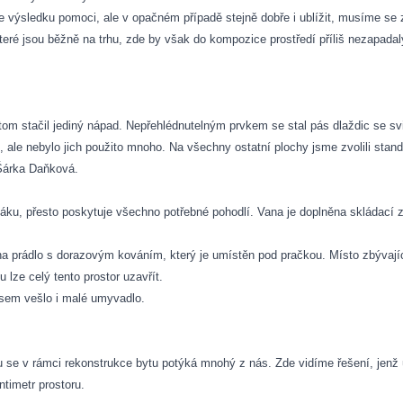
e výsledku pomoci, ale v opačném případě stejně dobře i ublížit, musíme se
teré jsou běžně na trhu, zde by však do kompozice prostředí příliš nezapada
m stačil jediný nápad. Nepřehlédnutelným prvkem se stal pás dlaždic se svis
ší, ale nebylo jich použito mnoho. Na všechny ostatní plochy jsme zvolili stan
 Šárka Daňková.
áku, přesto poskytuje všechno potřebné pohodlí. Vana je doplněna skládací 
a prádlo s dorazovým kováním, který je umístěn pod pračkou. Místo zbývající
lze celý tento prostor uzavřít.
 sem vešlo i malé umyvadlo.
u se v rámci rekonstrukce bytu potýká mnohý z nás. Zde vidíme řešení, jenž 
timetr prostoru.