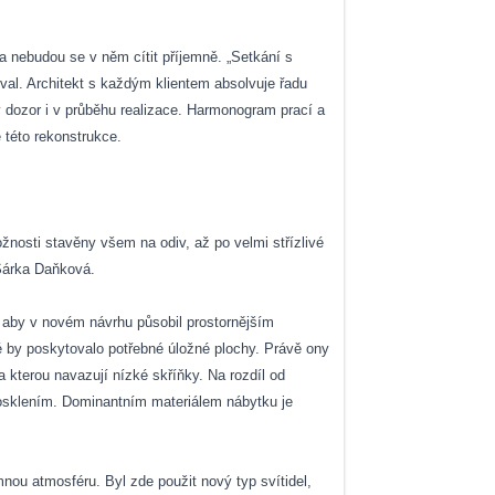
 a nebudou se v něm cítit příjemně. „Setkání s
oval. Architekt s každým klientem absolvuje řadu
ý dozor i v průběhu realizace. Harmonogram prací a
ě této rekonstrukce.
žnosti stavěny všem na odiv, až po velmi střízlivé
 Šárka Daňková.
, aby v novém návrhu působil prostornějším
é by poskytovalo potřebné úložné plochy. Právě ony
 kterou navazují nízké skříňky. Na rozdíl od
rosklením. Dominantním materiálem nábytku je
nou atmosféru. Byl zde použit nový typ svítidel,