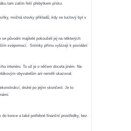
áku tam zatím řeší přebytkem písku.
esítky, možná stovky příkladů, kdy se tuctový byt v
 se původní majitelé pokoušeli jej na některých
evším svépomocí.
Snímky přímo vybízejí k povídání
ího interiéru. To už je o něčem docela jiném. Na
elákovým obyvatelům ani neměli ukazovat.
ekonstrukcí, druhé po jejím skončení. Je to
 námi.
y do konce a také potřebné finanční prostředky, bez