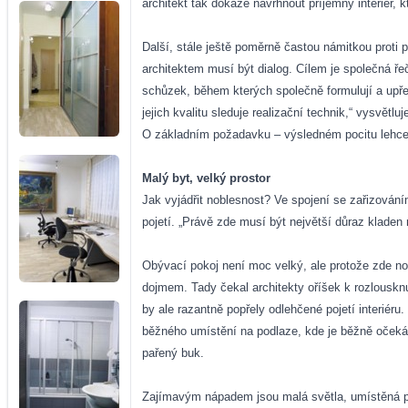
architekt tak dokáže navrhnout příjemný interiér, 
Další, stále ještě poměrně častou námitkou proti p
architektem musí být dialog. Cílem je společná ře
schůzek, během kterých společně formulují a upřes
jejich kvalitu sleduje realizační technik,“ vysvětl
O základním požadavku – výsledném pocitu lehce 
Malý byt, velký prostor
Jak vyjádřit noblesnost? Ve spojení se zařizován
pojetí. „Právě zde musí být největší důraz kladen 
Obývací pokoj není moc velký, ale protože zde no
dojmem. Tady čekal architekty oříšek k rozlouskn
by ale razantně popřely odlehčené pojetí interiér
běžného umístění na podlaze, kde je běžně očeká
pařený buk.
Zajímavým nápadem jsou malá světla, umístěná pod 