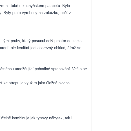
 zmínit také o kuchyňském parapetu. Bylo
ly. Byly proto vyrobeny na zakázku, opět z
lými pruhy, který posunul celý prostor do zcela
dardní, ale kvalitní jednobarevný obklad, čímž se
zástěnou umožňující pohodlné sprchování. Vešlo se
 ke stropu je využito jako úložná plocha.
účelně kombinuje jak typový nábytek, tak i