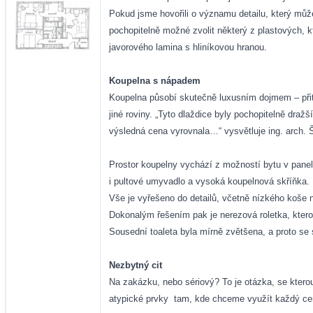
Pokud jsme hovořili o významu detailu, který můž
pochopitelně možné zvolit některý z plastových, k
javorového lamina s hliníkovou hranou.
Koupelna s nápadem
Koupelna působí skutečně luxusním dojmem – přito
jiné roviny. „Tyto dlaždice byly pochopitelně draž
výsledná cena vyrovnala…“ vysvětluje ing. arch.
Prostor koupelny vychází z možností bytu v panel
i pultové umyvadlo a vysoká koupelnová skříňka.
Vše je vyřešeno do detailů, včetně nízkého koše n
Dokonalým řešením pak je nerezová roletka, kterou 
Sousední toaleta byla mírně zvětšena, a proto se
Nezbytný cit
Na zakázku, nebo sériový? To je otázka, se ktero
atypické prvky
tam, kde chceme využít každý cen