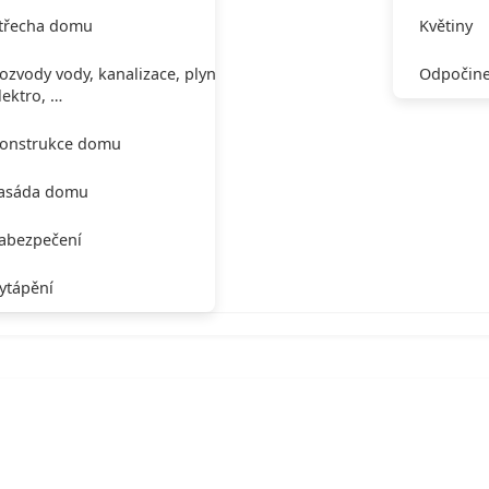
třecha domu
Květiny
ozvody vody, kanalizace, plynu,
Odpočine
lektro, …
onstrukce domu
asáda domu
abezpečení
ytápění