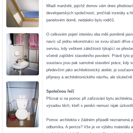
Mladí manželé, jejichž domov vám dnes představí
developerských společností, pročítali inzeráty a h
panelovém domě, nedaleko bytu rodičů.
O celkovém pojetí interiéru oba měli poměrně jasno
navíc už jednu rekonstrukci se svou účastí dříve a
servisu, kdy veškeré záležitosti týkající se přes
včetně zajištění stavebního povolení. Právě tyto p
soustavu jsou pak samotné stavební práce, kdy se
především jako architektonický ateliér, je současn
přípravy a architektonického návrhu, ale skutečn
Společnou řečí
Přizvat si na pomoc při zařizování bytu architekta
výsadou těch, kteří s penězi nemusí nijak úzkostl
Pomoc architekta v žádném případě neznamená plý
odborníka. A peníze? Vše je ve výběru materiálu a