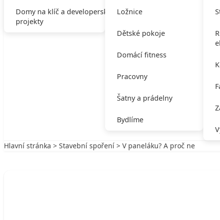
Domy na klíč a developerské
Ložnice
S
projekty
Dětské pokoje
R
e
Domácí fitness
K
Pracovny
F
Šatny a prádelny
Z
Bydlíme
V
Hlavní stránka
>
Stavební spoření
> V paneláku? A proč ne
Zpět na Stavební spoření
STAVEBNÍ SPOŘENÍ
V paneláku? A proč ne