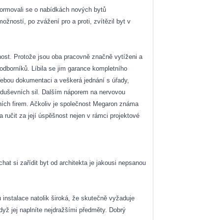
formovali se o nabídkách nových bytů
žností, po zvážení pro a proti, zvítězil byt v
snost. Protože jsou oba pracovně značně vytíženi a
u odborníků. Líbila se jim garance kompletního
třebou dokumentaci a veškerá jednání s úřady,
nu duševních sil. Dalším náporem na nervovou
čních firem. Ačkoliv je společnost Megaron známa
a ručit za její úspěšnost nejen v rámci projektové
hat si zařídit byt od architekta je jakousi nepsanou
nstalace natolik široká, že skutečně vyžaduje
dyž jej naplníte nejdražšími předměty. Dobrý