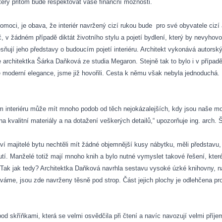
který přitom bude respektovat vaše finanční možnosti.
omoci, je obava, že interiér navržený cizí rukou bude
pro své obyvatele cizí
č, v žádném případě diktát životního stylu a pojetí bydlení, který by nevyhov
ňují jeho představy o budoucím pojetí interiéru. Architekt vykonává autorsk
uje architektka Šárka Daňková ze studia Megaron. Stejně tak to bylo i v případ
moderní elegance, jsme již hovořili. Cesta k němu však nebyla jednoduchá.
ím interiéru může mít mnoho podob od těch nejokázalejších, kdy jsou naše mo
na kvalitní materiály a na dotažení veškerých detailů,“ upozorňuje ing. arch.
ví majitelé bytu nechtěli mít žádné objemnější kusy nábytku, měli představu
utí. Manželé totiž mají mnoho knih a bylo nutné vymyslet takové řešení, kter
u. Tak jak tedy? Architektka Daňková navrhla sestavu vysoké úzké knihovny, na
váme, jsou zde navrženy těsně pod strop. Část jejich plochy je odlehčena p
skříňkami, která se velmi osvědčila při čtení a navíc navozují velmi příjem