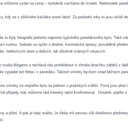
 můžeme vydat na cesty – tentokrát zavítáme do Izraele. Nedostatek panel
ku, kdy se z ošklivého kačátka
stane labuť. Za poslední roky to jsou určitě d
s to byly fotografie jednoho naprosto typického panelákového bytu. Také zde
razu svému. Jednalo se spíše o drobné, kosmetické úpravy, prováděné před
der, netěsnících oken a dalších, tak důvěrně známých situacích.
e studia Megaron a nechává nás prohlédnout si zhruba dvacítku záběrů z dalš
khle vypadat byt třeba i v paneláku. Takové snímky bychom snad běžným pan
íme snímky ze stejného bytu na jednom z pražských sídlišť. První jsou před r
čné případy, kdy můžeme oba interiéry takto konfrontovat.
Ostatně, pojďte s
 a přání. A pak je tady realita. Je třeba mít pevnou vůli dotáhnout představ
ií.