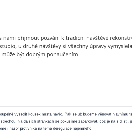
u s námi přijmout pozvání k tradiční návštěvě rekons
 studio, u druhé návštěvy si všechny úpravy vymyslela 
což může být dobrým ponaučením.
oupelně vyšetřit kousek místa navíc. Pak se už budeme věnovat hlavnímu té
střechou. Na dalších stránkách se pokusíme zaparkovat, což je na sídlišti, j
me i názor protivníka na téma deregulace nájemného.