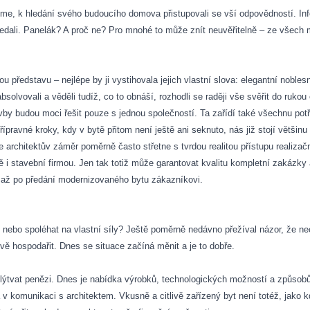
me, k hledání svého budoucího domova přistupovali se vší odpovědností. In
ledali. Panelák? A proč ne? Pro mnohé to může znít neuvěřitelně – ze všech mo
u představu – nejlépe by ji vystihovala jejich vlastní slova: elegantní noble
bsolvovali a věděli tudíž, co to obnáší, rozhodli se raději vše svěřit do ruko
tavby budou moci řešit pouze s jednou společností. Ta zařídí také všechnu po
řípravné kroky, kdy v bytě přitom není ještě ani seknuto, nás již stojí větši
 architektův záměr poměrně často střetne s tvrdou realitou přístupu realiza
ě i stavební firmou. Jen tak totiž může garantovat kvalitu kompletní zakázky 
ě až po předání modernizovaného bytu zákazníkovi.
, nebo spoléhat na vlastní síly? Ještě poměrně nedávno přežíval názor, že nec
ivě hospodařit. Dnes se situace začíná měnit a je to dobře.
tvat penězi. Dnes je nabídka výrobků, technologických možností a způsobů i
 v komunikaci s architektem. Vkusně a citlivě zařízený byt není totéž, jako k