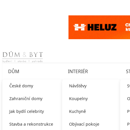
Skip to content
DŮM
INTERIÉR
S
České domy
Návštěvy
S
Zahraniční domy
Koupelny
O
Jak bydlí celebrity
Kuchyně
P
Stavba a rekonstrukce
Obývací pokoje
P