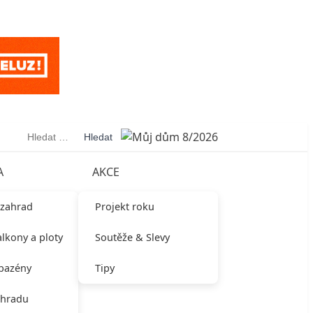
Vyhledávání
A
AKCE
 zahrad
Projekt roku
alkony a ploty
Soutěže & Slevy
 bazény
Tipy
ahradu