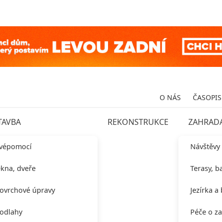
O NÁS
ČASOPIS
TAVBA
REKONSTRUKCE
ZAHRAD
vépomocí
Návštěvy
kna, dveře
Terasy, b
ovrchové úpravy
Jezírka a
odlahy
Péče o z