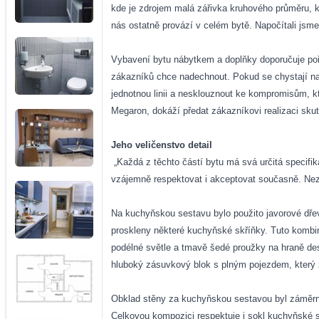
kde je zdrojem malá zářivka kruhového průměru, kt
nás ostatně provází v celém bytě. Napočítali jsme
Vybavení bytu nábytkem a doplňky doporučuje poříd
zákazníků chce nadechnout. Pokud se chystají na k
jednotnou linii a nesklouznout ke kompromisům, k
Megaron, dokáží předat zákazníkovi realizaci skut
Jeho veličenstvo detail
„Každá z těchto částí bytu má svá určitá specifika
vzájemně respektovat i akceptovat současně. Nezby
Na kuchyňskou sestavu bylo použito javorové dřev
proskleny některé kuchyňské skříňky. Tuto kombi
podélné světle a tmavě šedé proužky na hraně de
hluboký zásuvkový blok s plným pojezdem, který z
Obklad stěny za kuchyňskou sestavou byl záměrně 
Celkovou kompozici respektuje i sokl kuchyňské s