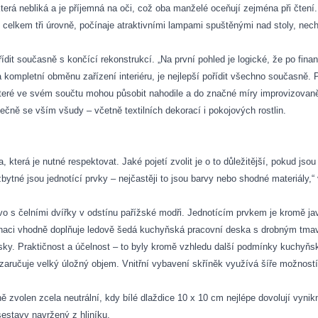
erá nebliká a je příjemná na oči, což oba manželé oceňují zejména při čtení.
 celkem tři úrovně, počínaje atraktivními lampami spuštěnými nad stoly, nech
it současně s končící rekonstrukcí. „Na první pohled je logické, že po finan
ompletní obměnu zařízení interiéru, je nejlepší pořídit všechno současně. P
teré ve svém součtu mohou působit nahodile a do značné míry improvizovaně.“
ečně se vším všudy – včetně textilních dekorací i pokojových rostlin.
, která je nutné respektovat. Jaké pojetí zvolit je o to důležitější, pokud jso
tné jsou jednotící prvky – nejčastěji to jsou barvy nebo shodné materiály,“
o s čelními dvířky v odstínu pařížské modři. Jednotícím prvkem je kromě ja
naci vhodně doplňuje ledově šedá kuchyňská pracovní deska s drobným tmav
sky. Praktičnost a účelnost – to byly kromě vzhledu další podmínky kuchyň
aručuje velký úložný objem. Vnitřní vybavení skříněk využívá šíře možnost
zvolen zcela neutrální, kdy bílé dlaždice 10 x 10 cm nejlépe dovolují vyn
estavy navržený z hliníku.