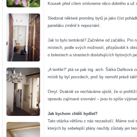
Kousek před cílem smlsneme něco dobrého a už se
Sledovat některé proměny bytů je jako číst pohád
paneláku změnil k nepoznání.
Jak to bylo tentokrát? Začněme od začátku. Pro ná
místech, podle svých možností, přizpůsobit k ob
o bolestech a strastech dosluhujících bytových ja
„A tenhle?“ ptá se pak ing. arch. Šárka Daňková z
místě by byl povzdech, proč by nemohl právě ta
Omyl. Dvakrát se necháváme ujistit, že si prohlíž
opravdu zajímavé srovnání – jsou to spíše výjime
Jak bychom chtěli bydlet?
Tato otázka většinu z nás nezaskočí. Máme své sny
kterých by sebelepší plány navždy zůstaly jen teor