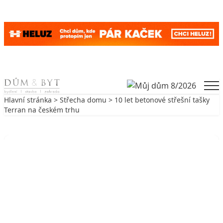
Skip to content
Men
Hlavní stránka
>
Střecha domu
> 10 let betonové střešní tašky
Terran na českém trhu
Zpět na Střecha domu
STŘECHA DOMU
10 let betonové střešní tašky Terran
na českém trhu
12. 6. 2017
2 min. čtení