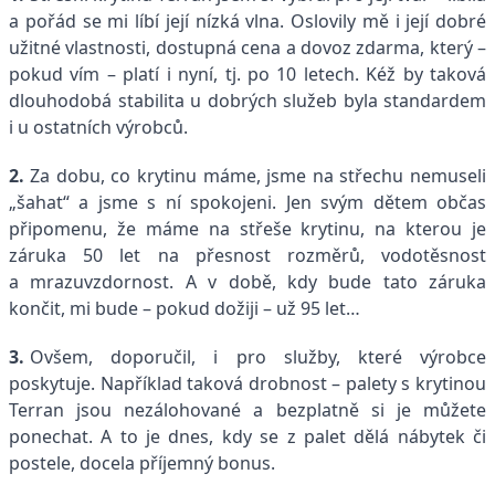
a pořád se mi líbí její nízká vlna. Oslovily mě i její dobré
užitné vlastnosti, dostupná cena a dovoz zdarma, který –
pokud vím – platí i nyní, tj. po 10 letech. Kéž by taková
dlouhodobá stabilita u dobrých služeb byla standardem
i u ostatních výrobců.
2.
Za dobu, co krytinu máme, jsme na střechu nemuseli
„šahat“ a jsme s ní spokojeni. Jen svým dětem občas
připomenu, že máme na střeše krytinu, na kterou je
záruka 50 let na přesnost rozměrů, vodotěsnost
a mrazuvzdornost. A v době, kdy bude tato záruka
končit, mi bude – pokud dožiji – už 95 let…
3.
Ovšem, doporučil, i pro služby, které výrobce
poskytuje. Například taková drobnost – palety s krytinou
Terran jsou nezálohované a bezplatně si je můžete
ponechat. A to je dnes, kdy se z palet dělá nábytek či
postele, docela příjemný bonus.