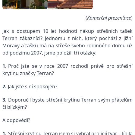
(
Komerční prezentace
)
Jak s odstupem 10 let hodnotí nákup střešních tašek
Terran zákazníci? Jednomu z nich, který ­pochází z jižní
Moravy a tašku má na střeše svého ­rodinného domu už
od podzimu 2007, jsme položili tři otázky:
1.
Proč jste se v roce 2007 rozhodl právě pro střešní
krytinu značky Terran?
2.
Jak jste s ní spokojen?
3.
Doporučil byste střešní krytinu Terran svým přátelům
či blízkým?
A odpovědi?
1.
Střešní krytinu Terran jsem si vybral pro její tvar – líbila