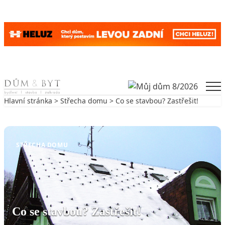
Skip to content
Men
Hlavní stránka
>
Střecha domu
> Co se stavbou? Zastřešit!
Zpět na Střecha domu
STŘECHA DOMU
Co se stavbou? Zastřešit!