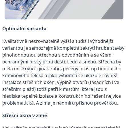
Optimální varianta
Kvalitativně nesrovnatelně vyšší a tudíž i výhodnější
variantou je samozřejmě kompletní zakrytí hrubé stavby
plnohodnotnou střechou s odvodněním a se všemi
ochrannými prvky proti dešti. Ledu a sněhu. Střecha by
měla mít krytý či jinak zabezpečený prostup budoucího
komínového tělesa a jako výhodná se ukazuje rovněž
instalace střešních oken. Výplně otvorů (fasádních i ve
střešním plášti) totiž patří k místům, která jsou z
hlediska tepelné izolace a konstrukčního řešení nejvíce
problematická. A zima je nadmíru přísnou prověrkou.
Střešní okna v zimě
Nekvalitní a nevhodně zvolený výrobek a samozřejmě i