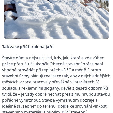
Tak zase příští rok na jaře
Stavíte dům a nejste si jisti, kdy, jak, které a zda vůbec
práce přerušit či ukončit Obecně stavební práce není
vhodné provádět při teplotách –5 °C a méně. I proto
stavební firmy plánují realizace tak, aby v nejchladnějších
měsících v roce pracovaly převážně v interiérech. V
souladu s reklamními slogany, devět z deseti odborníků
tvrdí, že – je vždy dobré nechat přes zimu hrubou stavbu
pořádně vymrznout. Stavba vymrznutím dozraje a
ideálně si „sedne“ do terénu, dojde ke srovnání vlhkosti
stavebního materiálu s okolím, dílčí stavební