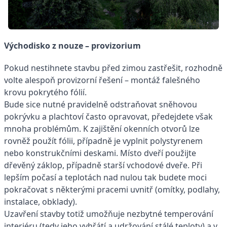
Východisko z nouze – provizorium
Pokud nestihnete stavbu před zimou zastřešit, rozhodně
volte alespoň provizorní řešení – montáž falešného
krovu pokrytého fólií.
Bude sice nutné pravidelně odstraňovat sněhovou
pokrývku a plachtoví často opravovat, předejdete však
mnoha problémům. K zajištění okenních otvorů lze
rovněž použít fólii, případně je vyplnit polystyrenem
nebo konstrukčními deskami. Místo dveří použijte
dřevěný záklop, případně starší vchodové dveře. Při
lepším počasí a teplotách nad nulou tak budete moci
pokračovat s některými pracemi uvnitř (omítky, podlahy,
instalace, obklady).
Uzavření stavby totiž umožňuje nezbytné temperování
interiéru (tedy jeho vyhřátí a udržování stálé teploty) a v