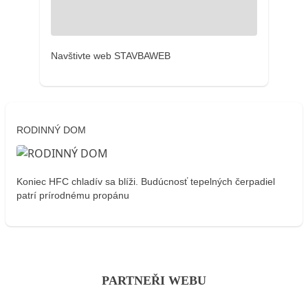
Navštivte web STAVBAWEB
RODINNÝ DOM
Koniec HFC chladív sa blíži. Budúcnosť tepelných čerpadiel
patrí prírodnému propánu
PARTNEŘI WEBU