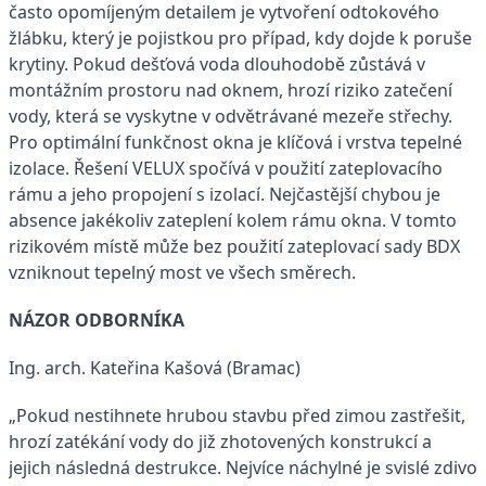
často opomíjeným detailem je vytvoření odtokového
žlábku, který je pojistkou pro případ, kdy dojde k poruše
krytiny. Pokud dešťová voda dlouhodobě zůstává v
montážním prostoru nad oknem, hrozí riziko zatečení
vody, která se vyskytne v odvětrávané mezeře střechy.
Pro optimální funkčnost okna je klíčová i vrstva tepelné
izolace. Řešení VELUX spočívá v použití zateplovacího
rámu a jeho propojení s izolací. Nejčastější chybou je
absence jakékoliv zateplení kolem rámu okna. V tomto
rizikovém místě může bez použití zateplovací sady BDX
vzniknout tepelný most ve všech směrech.
NÁZOR ODBORNÍKA
Ing. arch. Kateřina Kašová (Bramac)
„Pokud nestihnete hrubou stavbu před zimou zastřešit,
hrozí zatékání vody do již zhotovených konstrukcí a
jejich následná destrukce. Nejvíce náchylné je svislé zdivo