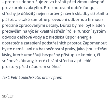
– proto se doporučuje zdivo bránit před zimou alespoň
provizorním zakrytím. Pro zhotovení dobře fungující
střechy je důležitý nejen správný návrh skladby střešního
pláště, ale také samotné provedení odbornou firmou s
precizně zpracovanými detaily. Důraz by měl být kladen
především na výběr kvalitní střešní fólie, funkční systém
odvodu dešťové vody a z hlediska úspor energie i
dostatečné zateplení podstřešních prostor. Zapomenout
byste neměli ani na bezpečnostní prvky, jako jsou střešní
lávky, které umožňují bezpečný přístup ke komínu, či
sněhové zábrany, které chrání střechu a přilehlé
prostory před náporem sněhu.“
Text: Petr Saulich/Foto: archiv firem
SDÍLET
Facebook
X
LinkedIn
Email