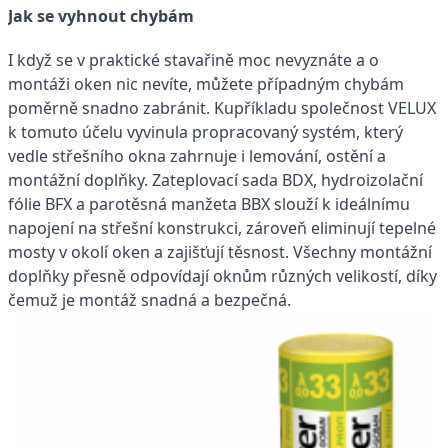
Jak se vyhnout chybám
I když se v praktické stavařině moc nevyznáte a o
montáži oken nic nevíte, můžete případným chybám
poměrně snadno zabránit. Kupříkladu společnost VELUX
k tomuto účelu vyvinula propracovaný systém, který
vedle střešního okna zahrnuje i lemování, ostění a
montážní doplňky. Zateplovací sada BDX, hydroizolační
fólie BFX a parotěsná manžeta BBX slouží k ideálnímu
napojení na střešní konstrukci, zároveň eliminují tepelné
mosty v okolí oken a zajišťují těsnost. Všechny montážní
doplňky přesně odpovídají oknům různých velikostí, díky
čemuž je montáž snadná a bezpečná.