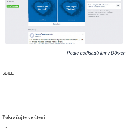
Podle podkladů firmy Dörken
SDÍLET
Facebook
X
LinkedIn
Email
Pokračujte ve čtení