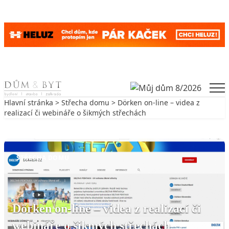
Skip to content
Men
Hlavní stránka
>
Střecha domu
> Dörken on-line – videa z
realizací či webináře o šikmých střechách
Zpět na Střecha domu
STŘECHA DOMU
Dörken on-line – videa z realizací či
webináře o šikmých střechách