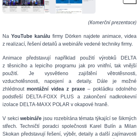
(Komerční prezentace)
Na
YouTube kanálu
firmy Dörken najdete animace, videa
z realizací, řešení detailů a webináře vedené techniky firmy.
Animace představují například použití výrobků DELTA
z těsnicího a lepicího programu jak pro vnitřní, tak vnější
použití. Je vysvětleno zajištění větrotěsnosti,
vzduchotěsnosti, napojení a detaily. Dále je možné
zhlédnout
montážní videa z praxe
– pokládku odolného
podstřeší DELTA-FOXX PLUS a zakončení nadkrokevní
izolace DELTA-MAXX POLAR v okapové hraně.
V sekci
webináře
jsou rozebírána témata týkající se šikmých
střech. Techničtí poradci společnosti Karel Bulín a Milan
Skokan představují řešení, výběr, detaily a další zajímavosti