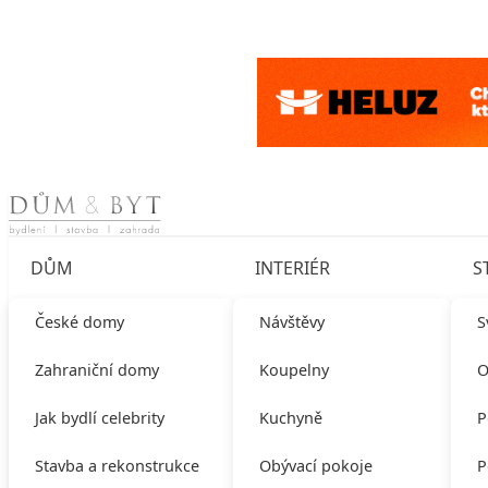
Skip to content
DŮM
INTERIÉR
S
České domy
Návštěvy
S
Zahraniční domy
Koupelny
O
Jak bydlí celebrity
Kuchyně
P
Stavba a rekonstrukce
Obývací pokoje
P