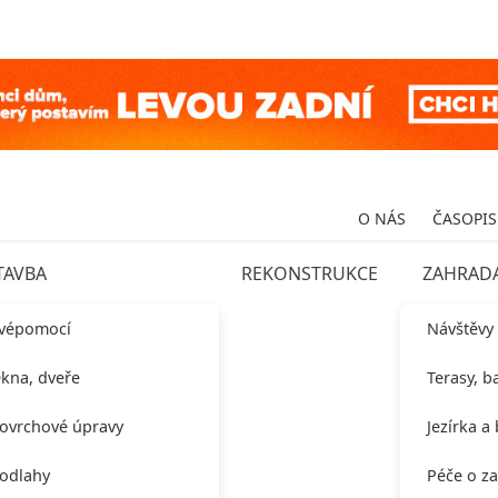
O NÁS
ČASOPIS
TAVBA
REKONSTRUKCE
ZAHRAD
vépomocí
Návštěvy
kna, dveře
Terasy, b
ovrchové úpravy
Jezírka a
odlahy
Péče o z