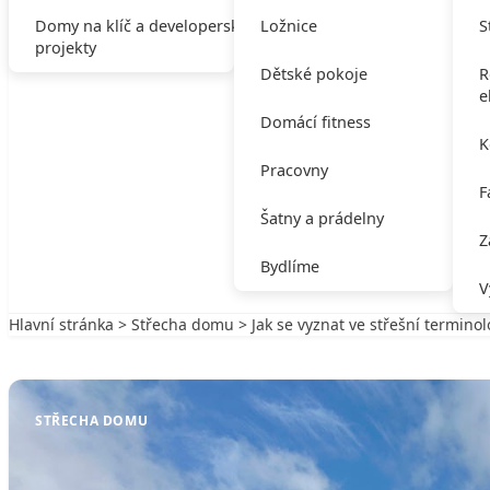
Domy na klíč a developerské
Ložnice
S
projekty
Dětské pokoje
R
e
Domácí fitness
K
Pracovny
F
Šatny a prádelny
Z
Bydlíme
V
Hlavní stránka
>
Střecha domu
> Jak se vyznat ve střešní terminol
Zpět na Střecha domu
STŘECHA DOMU