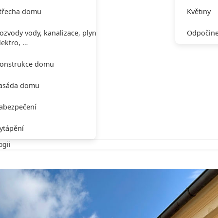
třecha domu
Květiny
ozvody vody, kanalizace, plynu,
Odpočine
lektro, …
onstrukce domu
asáda domu
abezpečení
ytápění
ogii