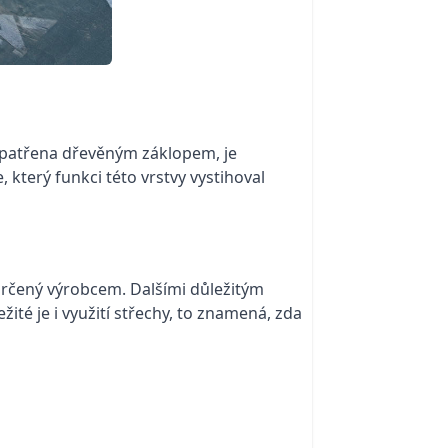
 opatřena dřevěným záklopem, je
který funkci této vrstvy vystihoval
 určený výrobcem. Dalšími důležitým
žité je i využití střechy, to znamená, zda