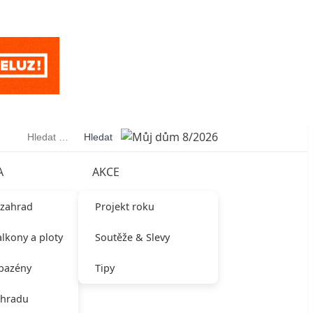
Vyhledávání
A
AKCE
 zahrad
Projekt roku
alkony a ploty
Soutěže & Slevy
 bazény
Tipy
ahradu