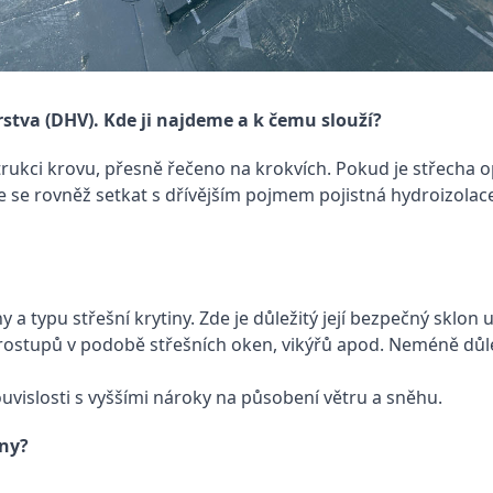
tva (DHV). Kde ji najdeme a k čemu slouží?
trukci krovu, přesně řečeno na krokvích. Pokud je střecha
e rovněž setkat s dřívějším pojmem pojistná hydroizolace, 
a typu střešní krytiny. Zde je důležitý její bezpečný sklon
st prostupů v podobě střešních oken, vikýřů apod. Neméně důle
uvislosti s vyššími nároky na působení větru a sněhu.
iny?