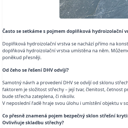
Často se setkáme s pojmem doplňková hydroizolační vrs
Doplňková hydroizolační vrstva se nachází přímo na kons
doplňková hydroizolační vrstva umístěna na něm. Můžeme s
poněkud přesněji.
Od čeho se řešení DHV odvíjí?
Samotný návrh a provedení DHV se odvíjí od sklonu střechy 
faktorem je složitost střechy – její tvar, členitost, četno
bude střecha zateplena, či nikoliv.
V neposlední řadě hraje svou úlohu i umístění objektu v so
Co přesně znamená pojem bezpečný sklon střešní kryt
Ovlivňuje skladbu střechy?