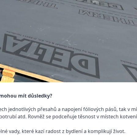
ké mohou mít důsledky?
ech jednotlivých přesahů a napojení fóliových pásů, tak v m
 potrubí atd. Rovněž se podceňuje těsnost v místech kotven
é vady, které kazí radost z bydlení a komplikují život.