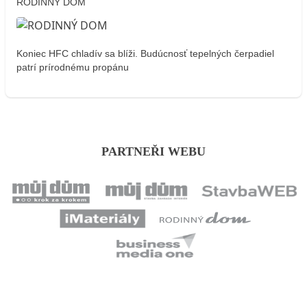
RODINNÝ DOM
Koniec HFC chladív sa blíži. Budúcnosť tepelných čerpadiel
patrí prírodnému propánu
PARTNEŘI WEBU