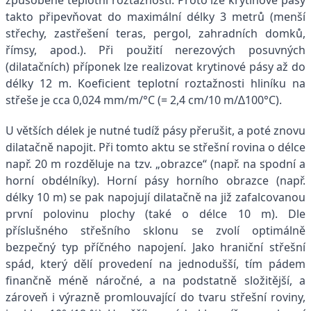
způsobené teplotní roztažností. Proto lze krytinové pásy
takto připevňovat do maximální délky 3 metrů (menší
střechy, zastřešení teras, pergol, zahradních domků,
římsy, apod.). Při použití nerezových posuvných
(dilatačních) příponek lze realizovat krytinové pásy až do
délky 12 m. Koeficient teplotní roztažnosti hliníku na
střeše je cca 0,024 mm/m/°C (= 2,4 cm/10 m/∆100°C).
U větších délek je nutné tudíž pásy přerušit, a poté znovu
dilatačně napojit. Při tomto aktu se střešní rovina o délce
např. 20 m rozděluje na tzv. „obrazce“ (např. na spodní a
horní obdélníky). Horní pásy horního obrazce (např.
délky 10 m) se pak napojují dilatačně na již zafalcovanou
první polovinu plochy (také o délce 10 m). Dle
příslušného střešního sklonu se zvolí optimálně
bezpečný typ příčného napojení. Jako hraniční střešní
spád, který dělí provedení na jednodušší, tím pádem
finančně méně náročné, a na podstatně složitější, a
zároveň i výrazně promlouvající do tvaru střešní roviny,