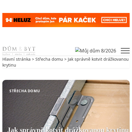
Skip to content
Men
Hlavní stránka
>
Střecha domu
> Jak správně kotvit drážkovanou
krytinu
Zpět na Střecha domu
STŘECHA DOMU
Jak správně kotvit drážkovanou krytinu