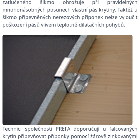
zatlučeného šikmo ohrožuje při pravidelných
mnohonásobných posunech vlastní pás krytiny. Taktéž u
šikmo připevněných nerezových příponek nelze vyloučit
poškození pásů vlivem teplotně-dilatačních pohybů.
Technici společnosti PREFA doporučují u falcovaných
krytin připevňovat příponky pomocí žárově zinkovanými