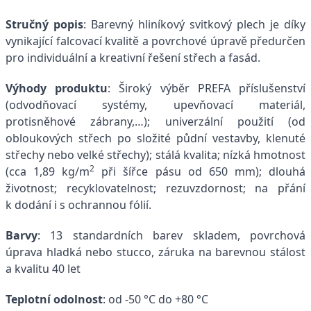
Stručný popis
: Barevný hliníkový svitkový plech je díky
vynikající falcovací kvalitě a povrchové úpravě předurčen
pro individuální a kreativní řešení střech a fasád.
Výhody produktu
: Široký výběr PREFA příslušenství
(odvodňovací systémy, upevňovací materiál,
protisněhové zábrany,…); univerzální použití (od
obloukových střech po složité půdní vestavby, klenuté
střechy nebo velké střechy); stálá kvalita; nízká hmotnost
2
(cca 1,89 kg/m
při šířce pásu od 650 mm); dlouhá
životnost; recyklovatelnost; rezuvzdornost; na přání
k dodání i s ochrannou fólií.
Barvy
: 13 standardních barev skladem, povrchová
úprava hladká nebo stucco, záruka na barevnou stálost
a kvalitu 40 let
Teplotní odolnost
: od -50 °C do +80 °C