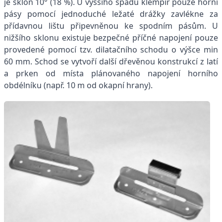
je sklon 10° (18 %). U vyššího spádu klempíř pouze horní
pásy pomocí jednoduché ležaté drážky zavlékne za
přídavnou lištu připevněnou ke spodním pásům. U
nižšího sklonu existuje bezpečné příčné napojení pouze
provedené pomocí tzv. dilatačního schodu o výšce min
60 mm. Schod se vytvoří další dřevěnou konstrukcí z latí
a prken od místa plánovaného napojení horního
obdélníku (např. 10 m od okapní hrany).