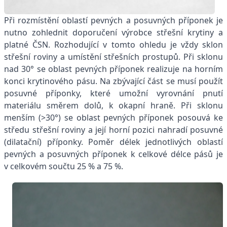
Při rozmístění oblastí pevných a posuvných příponek je
nutno zohlednit doporučení výrobce střešní krytiny a
platné ČSN. Rozhodující v tomto ohledu je vždy sklon
střešní roviny a umístění střešních prostupů. Při sklonu
nad 30° se oblast pevných příponek realizuje na horním
konci krytinového pásu. Na zbývající část se musí použít
posuvné příponky, které umožní vyrovnání pnutí
materiálu směrem dolů, k okapní hraně. Při sklonu
menším (>30°) se oblast pevných příponek posouvá ke
středu střešní roviny a její horní pozici nahradí posuvné
(dilatační) příponky. Poměr délek jednotlivých oblastí
pevných a posuvných příponek k celkové délce pásů je
v celkovém součtu 25 % a 75 %.