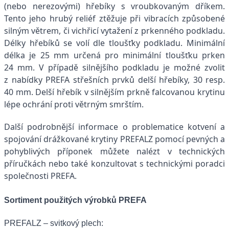
(nebo nerezovými) hřebíky s vroubkovaným dříkem.
Tento jeho hrubý reliéf ztěžuje při vibracích způsobené
silným větrem, či vichřicí vytažení z prkenného podkladu.
Délky hřebíků se volí dle tloušťky podkladu. Minimální
délka je 25 mm určená pro minimální tloušťku prken
24 mm. V případě silnějšího podkladu je možné zvolit
z nabídky PREFA střešních prvků delší hřebíky, 30 resp.
40 mm. Delší hřebík v silnějším prkně falcovanou krytinu
lépe ochrání proti větrným smrštím.
Další podrobnější informace o problematice kotvení a
spojování drážkované krytiny PREFALZ pomocí pevných a
pohyblivých příponek můžete nalézt v technických
příručkách nebo také konzultovat s technickými poradci
společnosti PREFA.
Sortiment použitých výrobků PREFA
PREFALZ – svitkový plech: