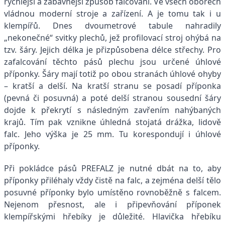
rychlejší a zábavnější způsob falcování. Ve všech oborech
vládnou moderní stroje a zařízení. A je tomu tak i u
klempířů. Dnes dvoumetrové tabule nahradily
„nekonečné“ svitky plechů, jež profilovací stroj ohýbá na
tzv. šáry. Jejich délka je přizpůsobena délce střechy. Pro
zafalcování těchto pásů plechu jsou určené úhlové
příponky. Šáry mají totiž po obou stranách úhlové ohyby
– kratší a delší. Na kratší stranu se posadí příponka
(pevná či posuvná) a poté delší stranou sousední šáry
dojde k překrytí s následným zavřením nahýbaných
krajů. Tím pak vznikne úhledná stojatá drážka, lidově
falc. Jeho výška je 25 mm. Tu korespondují i úhlové
příponky.
Při pokládce pásů PREFALZ je nutné dbát na to, aby
příponky přiléhaly vždy čistě na falc, a zejména delší tělo
posuvné příponky bylo umístěno rovnoběžně s falcem.
Nejenom přesnost, ale i připevňování příponek
klempířskými hřebíky je důležité. Hlavička hřebíku