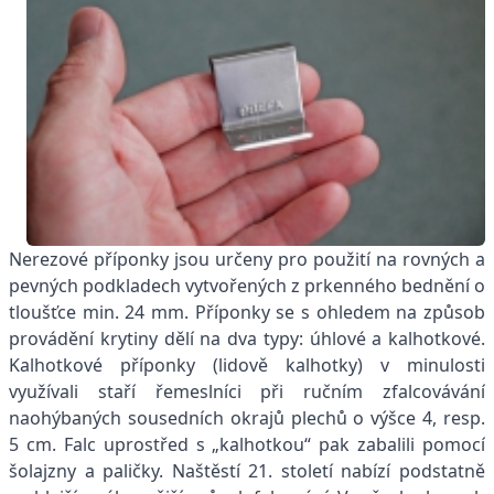
Nerezové příponky jsou určeny pro použití na rovných a
pevných podkladech vytvořených z prkenného bednění o
tloušťce min. 24 mm. Příponky se s ohledem na způsob
provádění krytiny dělí na dva typy: úhlové a kalhotkové.
Kalhotkové příponky (lidově kalhotky) v minulosti
využívali staří řemeslníci při ručním zfalcovávání
naohýbaných sousedních okrajů plechů o výšce 4, resp.
5 cm. Falc uprostřed s „kalhotkou“ pak zabalili pomocí
šolajzny a paličky. Naštěstí 21. století nabízí podstatně