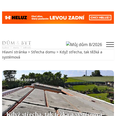
Skip to content
Men
Hlavní stránka
>
Střecha domu
> Když střecha, tak těžká a
systémová
Zpět na Střecha domu
STŘECHA DOMU
Když střecha, tak těžká a systémová