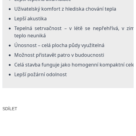
Uživatelský komfort z hlediska chování tepla
Lepší akustika
Tepelná setrvačnost – v létě se nepřehřívá, v zim
teplo neuniká
Únosnost – celá plocha půdy využitelná
Možnost přistavět patro v budoucnosti
Celá stavba funguje jako homogenní kompaktní cele
Lepší požární odolnost
SDÍLET
Facebook
X
LinkedIn
Email