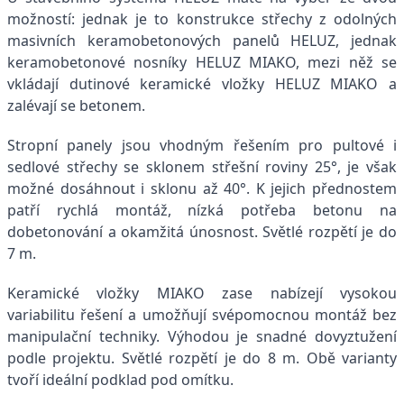
možností: jednak je to konstrukce střechy z odolných
masivních keramobetonových panelů HELUZ, jednak
keramobetonové nosníky HELUZ MIAKO, mezi něž se
vkládají dutinové keramické vložky HELUZ MIAKO a
zalévají se betonem.
Stropní panely jsou vhodným řešením pro pultové i
sedlové střechy se sklonem střešní roviny 25°, je však
možné dosáhnout i sklonu až 40°. K jejich přednostem
patří rychlá montáž, nízká potřeba betonu na
dobetonování a okamžitá únosnost. Světlé rozpětí je do
7 m.
Keramické vložky MIAKO zase nabízejí vysokou
variabilitu řešení a umožňují svépomocnou montáž bez
manipulační techniky. Výhodou je snadné dovyztužení
podle projektu. Světlé rozpětí je do 8 m. Obě varianty
tvoří ideální podklad pod omítku.