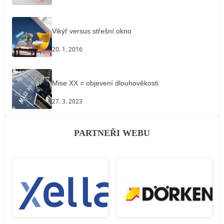
Vikýř versus střešní okno
20. 1. 2016
Mise XX = objevení dlouhověkosti
27. 3. 2023
PARTNEŘI WEBU