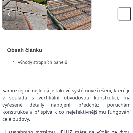
Obsah článku
Výhody stropních panelů
Samozřejmě nejlepší je takové systémové řešení, které je
v souladu s vertikální obvodovou konstrukcí, má
vyřešené detaily napojení, předchází poruchám
konstrukce a přispívá k co nejefektivnějšímu fungování
celé budovy.
U stavebního systému HELUZ máte na výběr ze dvou