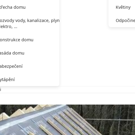
třecha domu
Květiny
ozvody vody, kanalizace, plynu,
Odpočine
lektro, …
onstrukce domu
asáda domu
abezpečení
ytápění
i