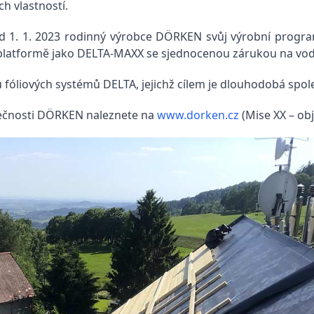
h vlastností.
od 1. 1. 2023 rodinný výrobce DÖRKEN svůj výrobní progr
é platformě jako DELTA-MAXX se sjednocenou zárukou na vod
fóliových systémů DELTA, jejichž cílem je dlouhodobá spole
olečnosti DÖRKEN naleznete na
www.dorken.cz
(Mise XX – ob