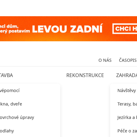
O NÁS
ČASOPIS
TAVBA
REKONSTRUKCE
ZAHRAD
vépomocí
Návštěvy
kna, dveře
Terasy, b
ovrchové úpravy
Jezírka a
odlahy
Péče o z