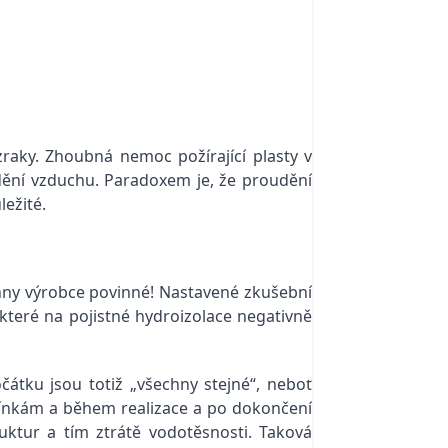
raky. Zhoubná nemoc požírající plasty v
dění vzduchu. Paradoxem je, že proudění
ležité.
echny výrobce povinné! Nastavené zkušební
 které na pojistné hydroizolace negativně
átku jsou totiž „všechny stejné“, neboť
ínkám a během realizace a po dokončení
ruktur a tím ztrátě vodotěsnosti. Taková