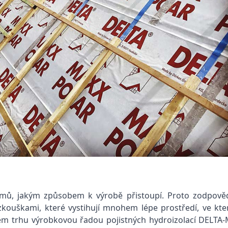
émů, jakým způsobem k výrobě přistoupí. Proto zodpověd
 zkouškami, které vystihují mnohem lépe prostředí, ve k
m trhu výrobkovou řadou pojistných hydroizolací DELTA-M