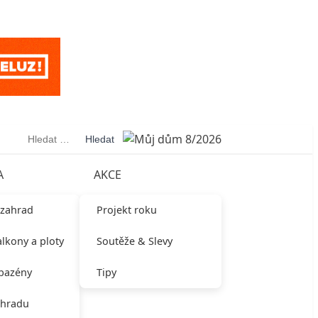
Vyhledávání
A
AKCE
 zahrad
Projekt roku
alkony a ploty
Soutěže & Slevy
 bazény
Tipy
ahradu