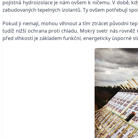
pojistná hydroizolace je nám ovšem k ničemu. V době, 
zabudovaných tepelných izolantů. Ty ovšem potřebují spol
Pokud ji nemají, mohou vlhnout a tím ztrácet původní tepe
tudíž nižší ochrana proti chladu. Mokrý svetr nás rovněž
před vlhkostí je základem funkční, energeticky úsporné st