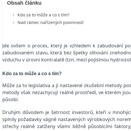
Obsah článku
Kdo za to může a co s tím?
Nad rámec nařízených povinností
Jde ovšem o proces, který je vzhledem k zabudování poj
zabudovaném stavu, která bez špetky slitování znehodno
vzduchu v úrovni kontralatě (tzn. mezi pojistnou hydroizol
Kdo za to může a co s tím?
Může za to legislativa a jí nastavené zkušební metody po
metody však nezachycují reálné prostředí, ve kterém jsou 
působí.
Druhým důvodem je šetrnost investorů, kteří v mnohých
splnily požadavky vágně nastavených výrobkových nore
střechy reálně zatíženy všemi běžně působícími faktory,