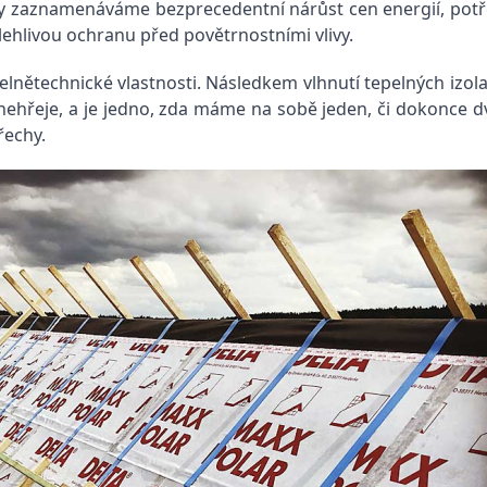
kdy zaznamenáváme bezprecedentní nárůst cen energií, po
ehlivou ochranu před povětrnostními vlivy.
lnětechnické vlastnosti. Následkem vlhnutí tepelných izolan
 nehřeje, a je jedno, zda máme na sobě jeden, či dokonce d
řechy.