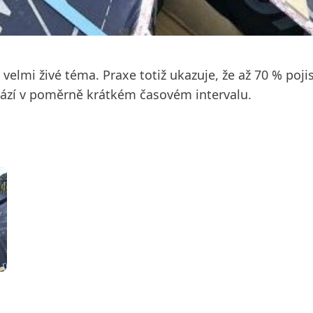
 velmi živé téma. Praxe totiž ukazuje, že až 70 % poji
ází v poměrně krátkém časovém intervalu.