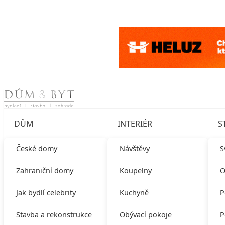
Skip to content
DŮM
INTERIÉR
S
České domy
Návštěvy
S
Zahraniční domy
Koupelny
O
Jak bydlí celebrity
Kuchyně
P
Stavba a rekonstrukce
Obývací pokoje
P