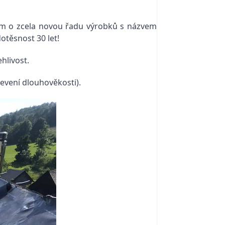
am o zcela novou řadu výrobků s názvem
otěsnost 30 let!
hlivost.
jevení dlouhověkosti).