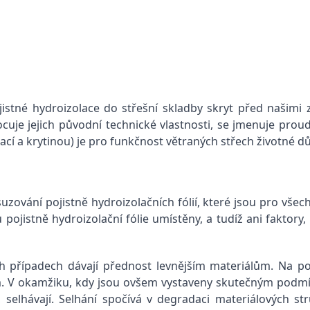
istné hydroizolace do střešní skladby skryt před našimi z
cuje jejich původní technické vlastnosti, se jmenuje prou
ací a krytinou) je pro funkčnost větraných střech životné dů
suzování pojistně hydroizolačních fólií, které jsou pro vš
pojistně hydroizolační fólie umístěny, a tudíž ani faktory,
 případech dávají přednost levnějším materiálům. Na poč
m. V okamžiku, kdy jsou ovšem vystaveny skutečným podm
 selhávají. Selhání spočívá v degradaci materiálových st