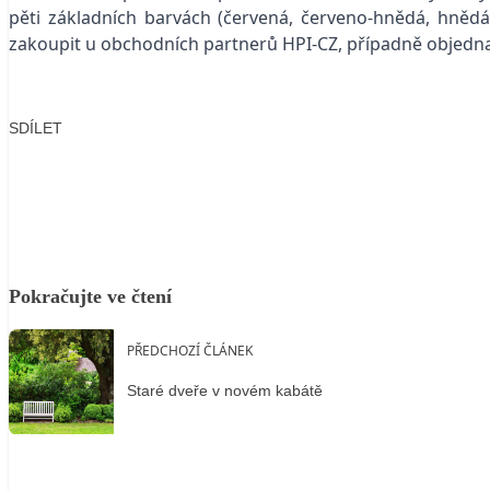
pěti základních barvách (červená, červeno-hnědá, hnědá
zakoupit u obchodních partnerů HPI-CZ, případně objed
SDÍLET
Facebook
X
LinkedIn
Email
Pokračujte ve čtení
PŘEDCHOZÍ ČLÁNEK
Staré dveře v novém kabátě