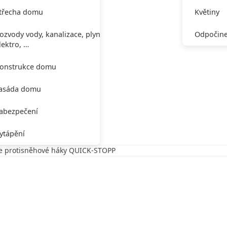
třecha domu
Květiny
ozvody vody, kanalizace, plynu,
Odpočine
lektro, …
onstrukce domu
asáda domu
abezpečení
ytápění
še protisněhové háky QUICK-STOPP
tisněhové háky QUICK-STOPP