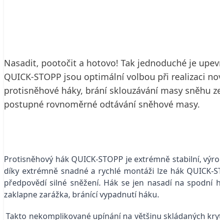
5. 9. 2018
1 min. čtení
Nasadit, pootočit a hotovo! Tak jednoduché je upe
QUICK-STOPP jsou optimální volbou při realizaci nov
protisněhové háky, brání sklouzávání masy sněhu ze
postupné rovnoměrné odtávání sněhové masy.
Protisněhový hák QUICK-STOPP je extrémně stabilní, výr
díky extrémně snadné a rychlé montáži lze hák QUICK-S
předpovědí silné sněžení. Hák se jen nasadí na spodní
zaklapne zarážka, bránící vypadnutí háku.
Takto nekomplikované upínání na většinu skládaných kryt