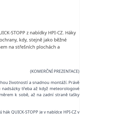
QUICK-STOPP z nabídky HPI-CZ. Háky
ochrany, kdy, stejně jako běžné
ěhem na střešních plochách a
(KOMERČNÍ PREZENTACE)
hou životností a snadnou montáží. Právě
u nadsázky třeba až když meteorologové
směrem k sobě, až na zadní straně tašky
vý hák QUICK-STOPP je v nabídce HPI-CZ v