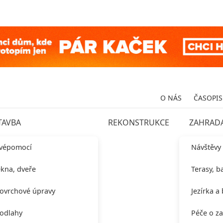
O NÁS
ČASOPIS
TAVBA
REKONSTRUKCE
ZAHRAD
vépomocí
Návštěvy
kna, dveře
Terasy, b
ovrchové úpravy
Jezírka a
odlahy
Péče o z