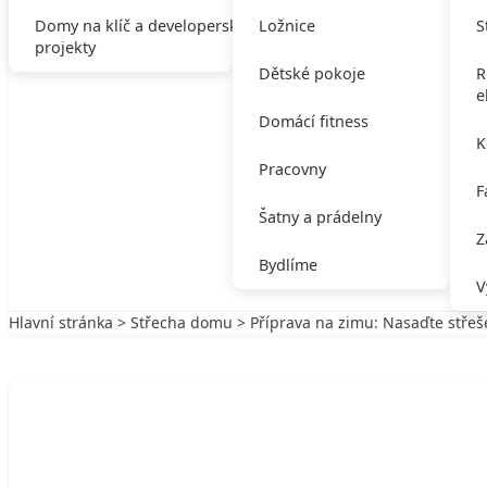
Domy na klíč a developerské
Ložnice
S
projekty
Dětské pokoje
R
e
Domácí fitness
K
Pracovny
F
Šatny a prádelny
Z
Bydlíme
V
Hlavní stránka
>
Střecha domu
> Příprava na zimu: Nasaďte stře
Zpět na Střecha domu
STŘECHA DOMU
Příprava na zimu: Nasaďte střeše pro