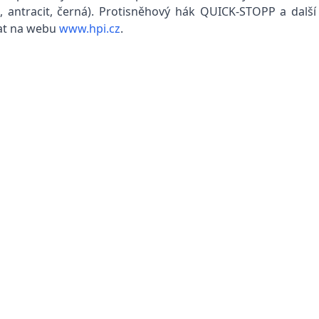
, antracit, černá). Protisněhový hák QUICK-STOPP a další
nat na webu
www.hpi.cz
.