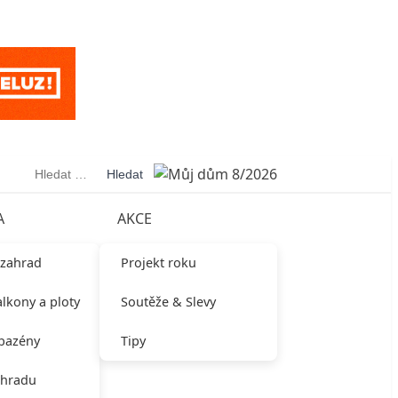
Vyhledávání
A
AKCE
 zahrad
Projekt roku
alkony a ploty
Soutěže & Slevy
 bazény
Tipy
ahradu