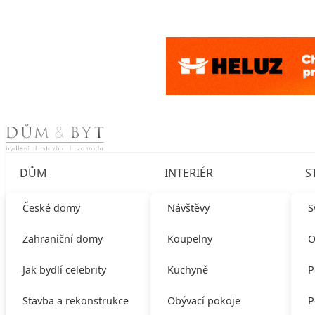
Skip to content
DŮM
INTERIÉR
S
České domy
Návštěvy
S
Zahraniční domy
Koupelny
O
Jak bydlí celebrity
Kuchyně
P
Stavba a rekonstrukce
Obývací pokoje
P