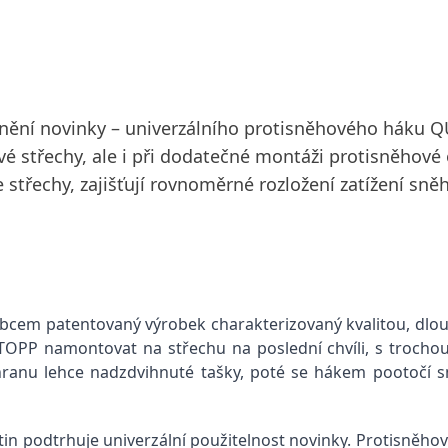
vnění novinky – univerzálního protisněhového háku 
é střechy, ale i při dodatečné montáži protisněhové 
 střechy, zajišťují rovnoměrné rozložení zatížení sn
obcem patentovaný výrobek charakterizovaný kvalitou, dlou
TOPP namontovat na střechu na poslední chvíli, s trocho
 hranu lehce nadzdvihnuté tašky, poté se hákem pootočí 
in podtrhuje univerzální použitelnost novinky. Protisněho