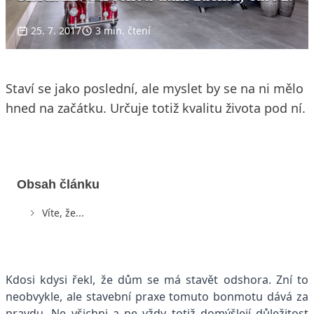
25. 7. 2017
3 min. čtení
Staví se jako poslední, ale myslet by se na ni mělo
hned na začátku. Určuje totiž kvalitu života pod ní.
Obsah článku
Víte, že...
Kdosi kdysi řekl, že dům se má stavět odshora. Zní to
neobvykle, ale stavební praxe tomuto bonmotu dává za
pravdu. Ne všichni a ne vždy totiž domýšlejí důležitost