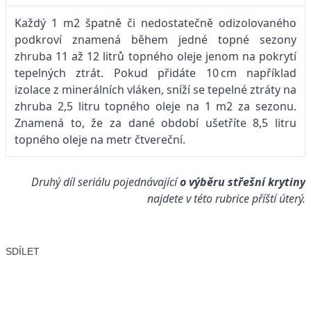
Každý 1 m2 špatně či nedostatečně odizolovaného
podkroví znamená během jedné topné sezony
zhruba 11 až 12 litrů topného oleje jenom na pokrytí
tepelných ztrát. Pokud přidáte 10 cm například
izolace z minerálních vláken, sníží se tepelné ztráty na
zhruba 2,5 litru topného oleje na 1 m2 za sezonu.
Znamená to, že za dané období ušetříte 8,5 litru
topného oleje na metr čtvereční.
Druhý díl seriálu pojednávající
o výběru střešní krytiny
najdete v této rubrice příští úterý.
SDÍLET
Facebook
X
LinkedIn
Email