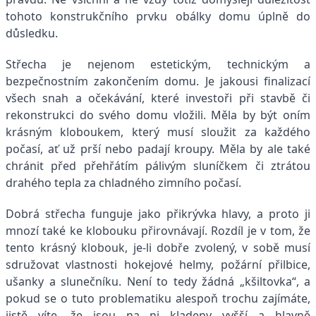
tohoto konstrukčního prvku obálky domu úplně do
důsledku.
Střecha je nejenom estetickým, technickým a
bezpečnostním zakončením domu. Je jakousi finalizací
všech snah a očekávání, které investoři při stavbě či
rekonstrukci do svého domu vložili. Měla by být oním
krásným kloboukem, který musí sloužit za každého
počasí, ať už prší nebo padají kroupy. Měla by ale také
chránit před přehřátím pálivým sluníčkem či ztrátou
drahého tepla za chladného zimního počasí.
Dobrá střecha funguje jako přikrývka hlavy, a proto ji
mnozí také ke klobouku přirovnávají. Rozdíl je v tom, že
tento krásný klobouk, je-li dobře zvolený, v sobě musí
sdružovat vlastnosti hokejové helmy, požární přilbice,
ušanky a slunečníku. Není to tedy žádná „kšiltovka“, a
pokud se o tuto problematiku alespoň trochu zajímáte,
jistě víte, že jsou na ni kladeny vyšší a hlavně