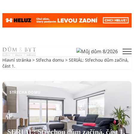
Skip to content
Men
Hlavní stránka
>
Střecha domu
> SERIÁL: Střechou dům začíná,
část 1.
Zpět na Střecha domu
STŘECHA DOMU
SERIÁL: Střechou dům začíná, část 1.