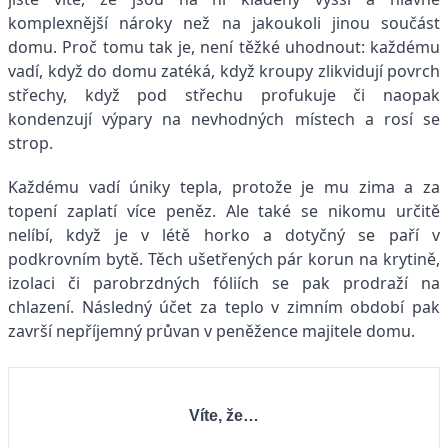
komplexnější nároky než na jakoukoli jinou součást
domu. Proč tomu tak je, není těžké uhodnout: každému
vadí, když do domu zatéká, když kroupy zlikvidují povrch
střechy, když pod střechu profukuje či naopak
kondenzují výpary na nevhodných místech a rosí se
strop.
Každému vadí úniky tepla, protože je mu zima a za
topení zaplatí více peněz. Ale také se nikomu určitě
nelíbí, když je v létě horko a dotyčný se paří v
podkrovním bytě. Těch ušetřených pár korun na krytině,
izolaci či parobrzdných fóliích se pak prodraží na
chlazení. Následný účet za teplo v zimním období pak
završí nepříjemný průvan v peněžence majitele domu.
Víte, že…