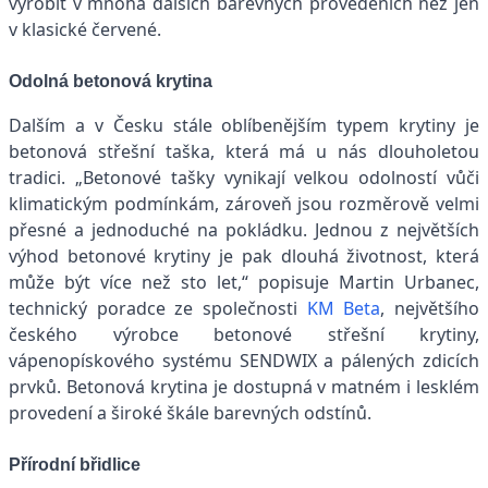
vyrobit v mnoha dalších barevných provedeních než jen
v klasické červené.
Odolná betonová krytina
Dalším a v Česku stále oblíbenějším typem krytiny je
betonová střešní taška, která má u nás dlouholetou
tradici. „Betonové tašky vynikají velkou odolností vůči
klimatickým podmínkám, zároveň jsou rozměrově velmi
přesné a jednoduché na pokládku. Jednou z největších
výhod betonové krytiny je pak dlouhá životnost, která
může být více než sto let,“ popisuje Martin Urbanec,
technický poradce ze společnosti
KM Beta
, největšího
českého výrobce betonové střešní krytiny,
vápenopískového systému SENDWIX a pálených zdicích
prvků. Betonová krytina je dostupná v matném i lesklém
provedení a široké škále barevných odstínů.
Přírodní břidlice