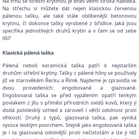
Na trhu se střešní krytinou je dnes velmi široká nabídka.
Na střechu si můžete dát nejen klasickou červenou
pálenou tašku, ale také stále oblíbenější betonovou
krytinu, či dokonce tašky vyrobené z břidlice. Jaká jsou
specifika jednotlivých druhů krytin a v čem se od sebe
liší?
Klasická pálená taška
Pálená neboli keramická taška patří k nejstarším
druhům střešní krytiny. Tašky z pálené hlíny se používaly
již ve starověkém Řecku a Římě. Najdeme je zpravidla ve
dvou provedeních: engobované a glazované.
Engobovaná taška se před vypálením opatří tenkým
povlakem z jílu s příměsí přírodních oxidů kovů, který jí
dodá pololesklý vzhled a zároveň i větší odolnost proti
vlhkosti. Druhý z typů, glazovaná taška, pak vyniká
vysoce lesklým povrchem. Stejně jako engobovaná taška
je i ta glazovaná odolnější proti nečistotám a lze ji též