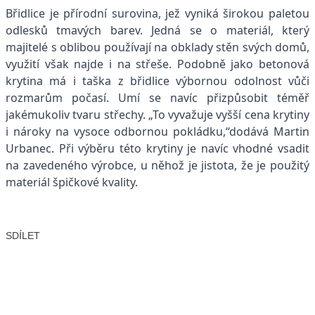
Břidlice je přírodní surovina, jež vyniká širokou paletou
odlesků tmavých barev. Jedná se o materiál, který
majitelé s oblibou používají na obklady stěn svých domů,
využití však najde i na střeše. Podobně jako betonová
krytina má i taška z břidlice výbornou odolnost vůči
rozmarům počasí. Umí se navíc přizpůsobit téměř
jakémukoliv tvaru střechy. „To vyvažuje vyšší cena krytiny
i nároky na vysoce odbornou pokládku,“dodává Martin
Urbanec. Při výběru této krytiny je navíc vhodné vsadit
na zavedeného výrobce, u něhož je jistota, že je použitý
materiál špičkové kvality.
SDÍLET
Facebook
X
LinkedIn
Email