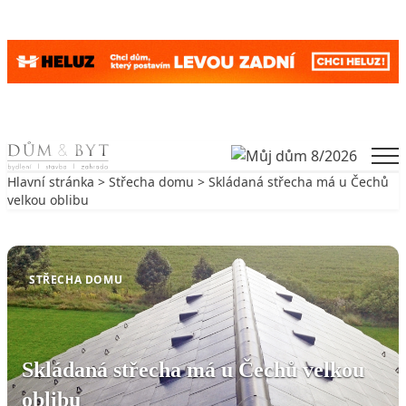
Skip to content
Men
Hlavní stránka
>
Střecha domu
> Skládaná střecha má u Čechů
velkou oblibu
Zpět na Střecha domu
STŘECHA DOMU
Skládaná střecha má u Čechů velkou
oblibu