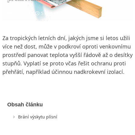
14. 9. 2015
5 min. čtení
Za tropických letních dní, jakých jsme si letos užili
více než dost, může v podkroví oproti venkovnímu
prostředí panovat teplota vyšší řádově až o desítky
stupňů. Vyplatí se proto včas řešit ochranu proti
přehřátí, například účinnou nadkrokevní izolací.
Obsah článku
Brání výskytu plísní