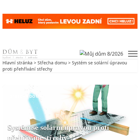
Skip to content
Men
Hlavní stránka
>
Střecha domu
> Systém se solární úpravou
proti přehřívání střechy
Zpět na Střecha domu
STŘECHA DOMU
Systém se solární úpravou proti
přehřívání střechy