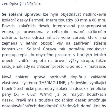
zeměpisných šířkách.
Se solární úpravou
lze nyní objednávat nadkrokevní
izolační desky Permo® therm tloušťky 60 mm a 80 mm.
Povrch izolačních desek, integrovaná paropropustná
vrstva, je provedena v reflexním matně stříbrném
odstínu, takže odráží infračervené záření, které má
zejména v letním období vliv na zahřívání střešní
konstrukce. Solární úprava tak pomáhá redukovat
prostup tepla do obytného prostoru v horkých letních
dnech i vnitřní teplotu na úrovni výšky stropu, takže
snižuje náklady na chlazení prostoru pomocí klimatizace.
Nová solární úprava pozitivně doplňuje základní
vlastnosti systému THERMO-LINE, především vynikající
tepelně technické parametry izolačních desek z fenolické
pěny (λ
= 0,021 W/mK) již při malých tloušťkách
d
desek.
Právě malá tloušťka izolačních desek umožňuje
doteplování střech dvojdomků a řadových domů, kde by