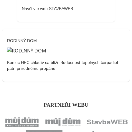
Navštivte web STAVBAWEB
RODINNÝ DOM
Koniec HFC chladív sa blíži. Budúcnosť tepelných čerpadiel
patrí prírodnému propánu
PARTNEŘI WEBU