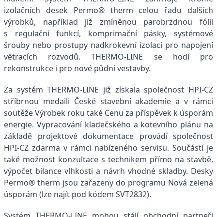
izolačních desek Permo® therm celou řadu dalších
výrobků, například již zmíněnou parobrzdnou fólii
s regulační funkcí, komprimační pásky, systémové
šrouby nebo prostupy nadkrokevní izolací pro napojení
větracích rozvodů. THERMO-LINE se hodí pro
rekonstrukce i pro nové půdní vestavby.
Za systém THERMO-LINE již získala společnost HPI-CZ
stříbrnou medaili České stavební akademie a v rámci
soutěže Výrobek roku také Cenu za příspěvek k úsporám
energie. Vypracování kladečského a kotevního plánu na
základě projektové dokumentace provádí společnost
HPI-CZ zdarma v rámci nabízeného servisu. Součástí je
také možnost konzultace s technikem přímo na stavbě,
výpočet bilance vlhkosti a návrh vhodné skladby. Desky
Permo® therm jsou zařazeny do programu Nová zelená
úsporám (lze najít pod kódem SVT2832).
Systém THERMO-LINE mohou stálí obchodní partneři