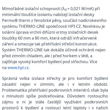
Mimořádné izolační schopnosti (λ
= 0,021 W/mK) při
d
minimální tloušťce izolantu nabízejí izolační desky
Permo® therm z fenolické pěny, součást nadkrokevního
systému THERMO-LINE společnosti HPI-CZ. Novinkou je
solární úprava vrchní difúzní vrstvy izolačních desek
tloušťky 60 mm a 80 mm, která odráží infračervené
záření a omezuje tak přehřívání střešní konstrukce.
Systém THERMO-LINE tak dokáže účinně ochránit nejen
před zimním chladem, ale i před horkem v létě, a
zajišťuje vysoký komfort bydlení pod střechou. Více
na
www.hpi.cz
.
Správná volba izolace střechy je pro komfort bydlení
zásadní nejen v zimním, ale i v letním období.
Problematika přehřívání podkrovních interiérů však byla
v minulosti spíše podceňována. Důvodem rostoucího
zájmu o ni je stále častější využívání podkrovních
prostorů k bydlení a rostoucí letní teploty i v našich