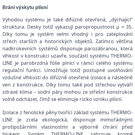
Brání výskytu plísní
Výhodou systému je také difúzně otevřená, „dýchající“
struktura. Desky totiž vykazují paropropustnost µ = 35.
Díky tomu je systém velmi vhodný i pro zateplování
střech starších a historických objektů. Zatímco většina
nadkrokevních systémů disponuje parozábranou, která
vlhkost v konstrukci uzavře, součástí systému THERMO-
LINE je parobrzdná fólie plnící v rámci celého systému
regulační funkci. Umožňuje totiž postupné uvolňování
vzdušné vlhkosti do difúzně otevřené izolace a následně
ven z konstrukce. Díky tomu také pod střechou vytváří
zdravé klima – vodní páry mohou ze střešní konstrukce
volně odcházet, čímž se eliminuje riziko vzniku plísní.
Izolace z fenolické pěny tvořící základ systému THERMO-
LINE je zcela ekologická, disponuje mimořádnými
protipožárními vlastnostmi a výborně chrání před
hlukem. Systém THERMO-LINE zahrnuje kromě