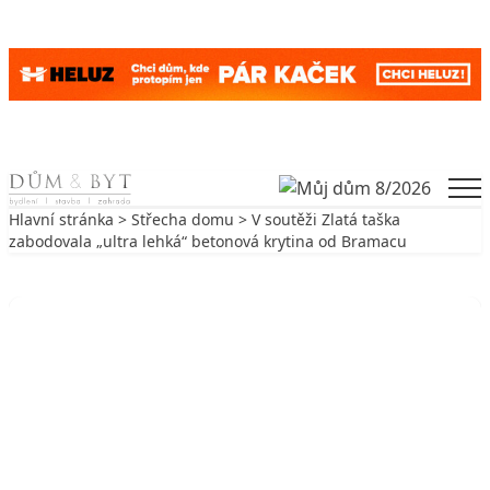
Skip to content
Men
Hlavní stránka
>
Střecha domu
> V soutěži Zlatá taška
zabodovala „ultra lehká“ betonová krytina od Bramacu
Zpět na Střecha domu
STŘECHA DOMU
V soutěži Zlatá taška zabodovala
„ultra lehká“ betonová krytina od
Bramacu