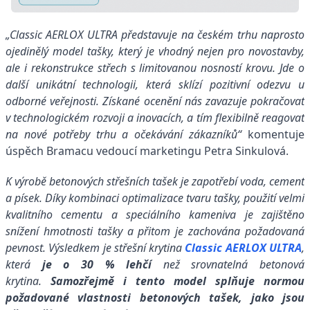
„Classic AERLOX ULTRA představuje na českém trhu naprosto
ojedinělý model tašky, který je vhodný nejen pro novostavby,
ale i rekonstrukce střech s limitovanou nosností krovu. Jde o
další unikátní technologii, která sklízí pozitivní odezvu u
odborné veřejnosti. Získané ocenění nás zavazuje pokračovat
v technologickém rozvoji a inovacích, a tím flexibilně reagovat
na nové potřeby trhu a očekávání zákazníků“
komentuje
úspěch Bramacu vedoucí marketingu Petra Sinkulová.
K výrobě betonových střešních tašek je zapotřebí voda, cement
a písek. Díky kombinaci optimalizace tvaru tašky, použití velmi
kvalitního cementu a speciálního kameniva je zajištěno
snížení hmotnosti tašky a přitom je zachována požadovaná
pevnost. Výsledkem je střešní krytina
Classic AERLOX ULTRA
,
která
je o 30 % lehčí
než srovnatelná betonová
krytina.
Samozřejmě i tento model splňuje normou
požadované vlastnosti betonových tašek, jako jsou