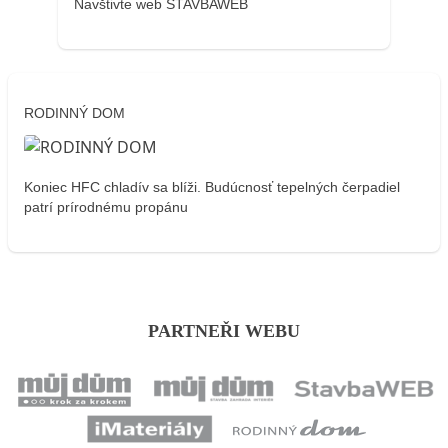
Navštivte web STAVBAWEB
RODINNÝ DOM
Koniec HFC chladív sa blíži. Budúcnosť tepelných čerpadiel
patrí prírodnému propánu
PARTNEŘI WEBU