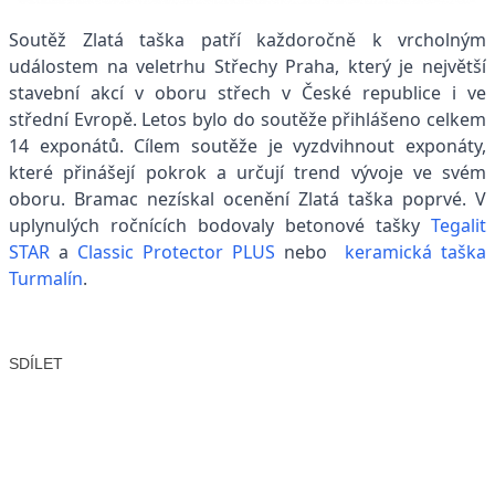
Soutěž Zlatá taška patří každoročně k vrcholným
událostem na veletrhu Střechy Praha, který je největší
stavební akcí v oboru střech v České republice i ve
střední Evropě. Letos bylo do soutěže přihlášeno celkem
14 exponátů. Cílem soutěže je vyzdvihnout exponáty,
které přinášejí pokrok a určují trend vývoje ve svém
oboru. Bramac nezískal ocenění Zlatá taška poprvé. V
uplynulých ročnících bodovaly betonové tašky
Tegalit
STAR
a
Classic Protector PLUS
nebo
keramická taška
Turmalín
.
SDÍLET
Facebook
X
LinkedIn
Email