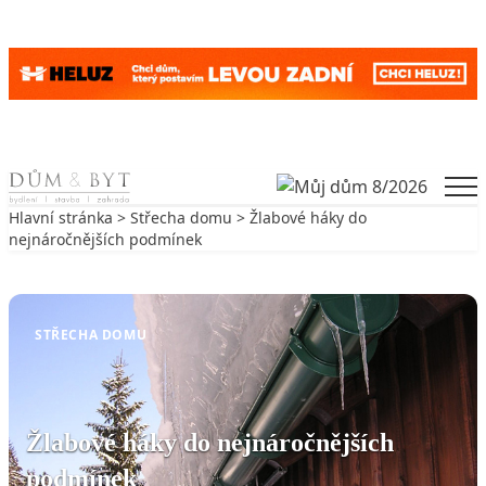
Skip to content
Men
Hlavní stránka
>
Střecha domu
> Žlabové háky do
nejnáročnějších podmínek
Zpět na Střecha domu
STŘECHA DOMU
Žlabové háky do nejnáročnějších
podmínek