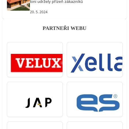
loni udržely přízeň zákazníků
20. 5. 2024
PARTNEŘI WEBU