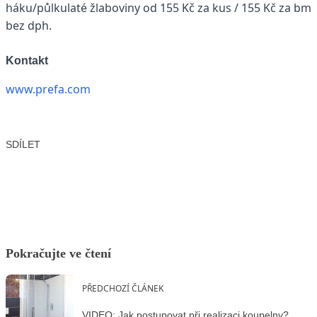
háku/půlkulaté žlaboviny od 155 Kč za kus / 155 Kč za bm
bez dph.
Kontakt
www.prefa.com
SDÍLET
Facebook
X
LinkedIn
Email
Pokračujte ve čtení
PŘEDCHOZÍ ČLÁNEK
VIDEO: Jak postupovat při realizaci koupelny?