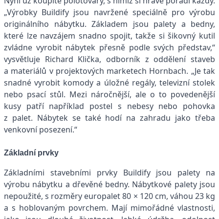
Nyní už koupíte polotovary, s nimiž si hravě poradí každý.
„Výrobky Buildify jsou navržené speciálně pro výrobu
originálního nábytku. Základem jsou palety a bedny,
které lze navzájem snadno spojit, takže si šikovný kutil
zvládne vyrobit nábytek přesně podle svých představ,“
vysvětluje Richard Klička, odborník z oddělení staveb
a materiálů v projektových marketech Hornbach. „Je tak
snadné vyrobit komody a úložné regály, televizní stolek
nebo psací stůl. Mezi náročnější, ale o to povedenější
kusy patří například postel s nebesy nebo pohovka
z palet. Nábytek se také hodí na zahradu jako třeba
venkovní posezení.“
Základní prvky
Základními stavebními prvky Buildify jsou palety na
výrobu nábytku a dřevěné bedny. Nábytkové palety jsou
nepoužité, s rozměry europalet 80 × 120 cm, váhou 23 kg
a s hoblovaným povrchem. Mají mimořádné vlastnosti,