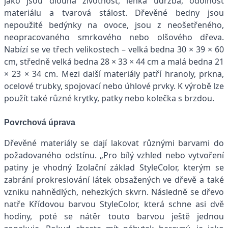
jako jsou dlouhá životnost, lehká údržba, odolnost
materiálu a tvarová stálost. Dřevěné bedny jsou
nepoužité bedýnky na ovoce, jsou z neošetřeného,
neopracovaného smrkového nebo olšového dřeva.
Nabízí se ve třech velikostech – velká bedna 30 × 39 × 60
cm, středně velká bedna 28 × 33 × 44 cm a malá bedna 21
× 23 × 34 cm. Mezi další materiály patří hranoly, prkna,
ocelové trubky, spojovací nebo úhlové prvky. K výrobě lze
použít také různé krytky, patky nebo kolečka s brzdou.
Povrchová úprava
Dřevěné materiály se dají lakovat různými barvami do
požadovaného odstínu. „Pro bílý vzhled nebo vytvoření
patiny je vhodný Izolační základ StyleColor, kterým se
zabrání prokreslování látek obsažených ve dřevě a také
vzniku nahnědlých, nehezkých skvrn. Následně se dřevo
natře Křídovou barvou StyleColor, která schne asi dvě
hodiny, poté se nátěr touto barvou ještě jednou