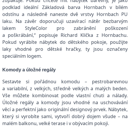
zopakuje. Pokud chcete mít nábytek barevný, je jako
podklad ideální Základová barva Hornbach v bílém
odstínu a následně naneste dvě vrstvy Hornbach PU
laku. Na závěr doporučuji uzavírací nátěr bezbarvým
lakem StyleColor pro zabránění poškození
a poškrábání,“ popisuje Richard Klička z Hornbachu.
Pokud vyrábíte nábytek do dětského pokoje, použijte
laky vhodné pro dětské hračky, ty jsou označeny
speciálním logem.
Komody a úložné regály
Sestavte si pořádnou komodu – pestrobarevnou
a variabilní, z velkých, středně velkých a malých beden.
Vše můžete kombinovat podle vlastní chuti a nálady.
Úložné regály a komody jsou vhodné na uschovávání
věcí a perfektní jako originální designový prvek. Nábytek,
který si vyrobíte sami, vytvoří dobrý dojem všude – na
malém balkonu, velké terase i v obývacím pokoji.