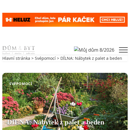
Skip to content
Men
Hlavní stránka
>
Svépomocí
> DÍLNA: Nábytek z palet a beden
Zpět na Svépomocí
SVÉPOMOCÍ
DÍLNA: Nábytek z palet a beden