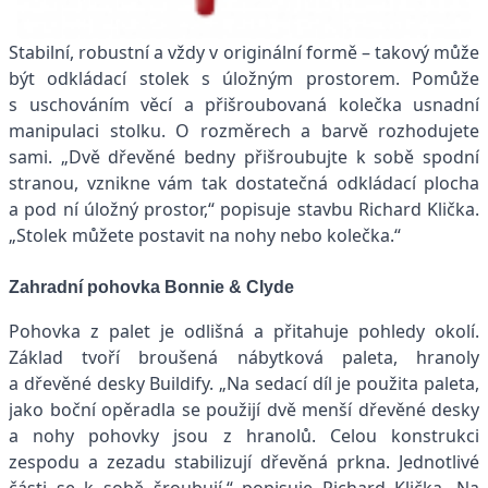
Stabilní, robustní a vždy v originální formě – takový může
být odkládací stolek s úložným prostorem. Pomůže
s uschováním věcí a přišroubovaná kolečka usnadní
manipulaci stolku. O rozměrech a barvě rozhodujete
sami. „Dvě dřevěné bedny přišroubujte k sobě spodní
stranou, vznikne vám tak dostatečná odkládací plocha
a pod ní úložný prostor,“ popisuje stavbu Richard Klička.
„Stolek můžete postavit na nohy nebo kolečka.“
Zahradní pohovka Bonnie & Clyde
Pohovka z palet je odlišná a přitahuje pohledy okolí.
Základ tvoří broušená nábytková paleta, hranoly
a dřevěné desky Buildify. „Na sedací díl je použita paleta,
jako boční opěradla se použijí dvě menší dřevěné desky
a nohy pohovky jsou z hranolů. Celou konstrukci
zespodu a zezadu stabilizují dřevěná prkna. Jednotlivé
části se k sobě šroubují,“ popisuje Richard Klička. Na