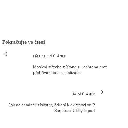
Facebook
X
LinkedIn
Email
Pokračujte ve čtení
PŘEDCHOZÍ ČLÁNEK
Masivní střecha z Ytongu – ochrana proti
přehřívání bez klimatizace
DALŠÍ ČLÁNEK
Jak nejsnadněji získat vyjádření k existenci sítí?
S aplikací UtilityReport