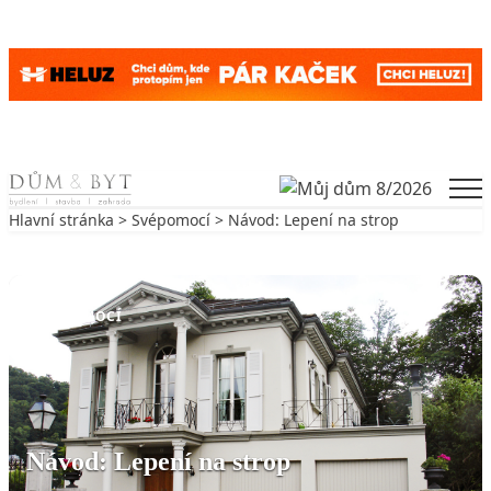
Skip to content
Men
Hlavní stránka
>
Svépomocí
> Návod: Lepení na strop
Zpět na Svépomocí
SVÉPOMOCÍ
Návod: Lepení na strop