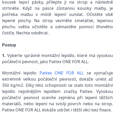
kousek lepicí pásky, přilepte ji na strop a následně
strhněte. Když na pásce zůstanou kousky malby, je
potřeba malbu v místě lepení sundat. Očistěte obě
lepené plochy. Na strop vezměte smetáček, lepenou
plochu světla očistěte a odmastěte pomocí lihového
čističe. Nechte odvětrat.
Postup
1.
Vyberte správné montážní lepidlo, které má vysokou
počáteční pevnost, jako Pattex ONE FOR ALL.
Montážní lepidlo
Pattex ONE FOR ALL
se vyznačuje
extrémně velkou počáteční pevností, dokáže unést až
350 kg/m2. Díky této schopnosti se stalo toto montážní
lepidlo nejsilnějším lepidlem značky Pattex. Vysokou
počáteční pevnost oceníte zejména při lepení těžších
materiálů, nebo lepení na svislý povrch nebo na strop.
Pattex ONE FOR ALL dokáže udržet i těžší věci bez fixace.