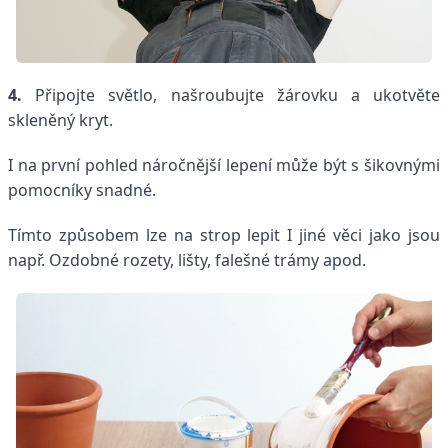
4.
Připojte světlo, našroubujte žárovku a ukotvěte
skleněný kryt.
I na první pohled náročnější lepení může být s šikovnými
pomocníky snadné.
Tímto způsobem lze na strop lepit I jiné věci jako jsou
např. Ozdobné rozety, lišty, falešné trámy apod.