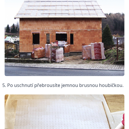
5. Po uschnutí přebrousíte jemnou brusnou houbičkou.