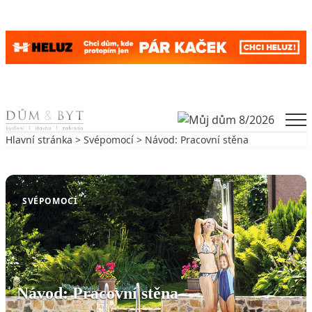
Skip to content
Men
Hlavní stránka
>
Svépomocí
> Návod: Pracovní stěna
Zpět na Svépomocí
SVÉPOMOCÍ
Návod: Pracovní stěna