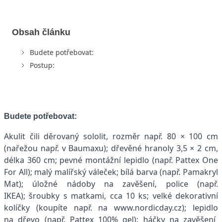
Obsah článku
Budete potřebovat:
Postup:
Budete potřebovat:
Akulit čili děrovaný sololit, rozměr např. 80 × 100 cm
(nařežou např. v Baumaxu); dřevěné hranoly 3,5 × 2 cm,
délka 360 cm; pevné montážní lepidlo (např. Pattex One
For All); malý malířský váleček; bílá barva (např. Pamakryl
Mat); úložné nádoby na zavěšení, police (např.
IKEA); šroubky s matkami, cca 10 ks; velké dekorativní
kolíčky (koupíte např. na www.nordicday.cz); lepidlo
na dřevo (např. Pattex 100% gel); háčky na zavěšení