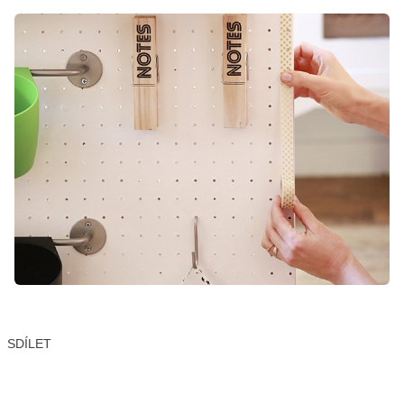
SDÍLET
Facebook
X
LinkedIn
Email