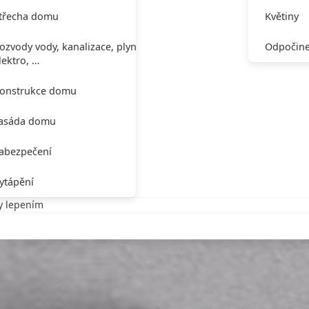
třecha domu
Květiny
ozvody vody, kanalizace, plynu,
Odpočine
lektro, …
onstrukce domu
asáda domu
abezpečení
ytápění
y lepením