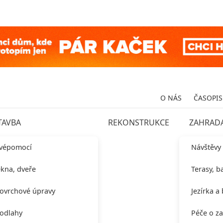
O NÁS
ČASOPIS
TAVBA
REKONSTRUKCE
ZAHRAD
vépomocí
Návštěvy
kna, dveře
Terasy, b
ovrchové úpravy
Jezírka a
odlahy
Péče o z