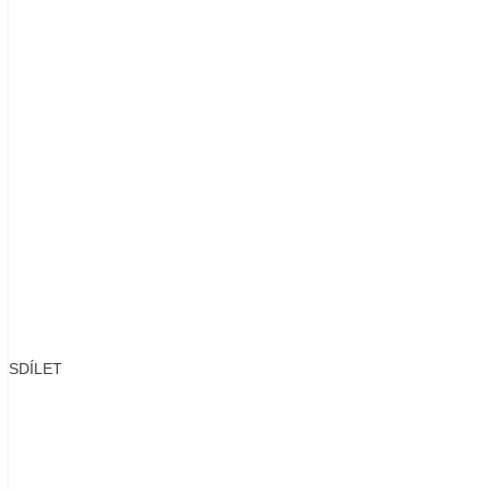
SDÍLET
Facebook
X
LinkedIn
Email