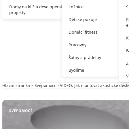
Domy na klíč a developerské
Ložnice
S
projekty
Dětské pokoje
R
e
Domácí fitness
K
Pracovny
F
Šatny a prádelny
Z
Bydlíme
V
Hlavní stránka
>
Svépomocí
> VIDEO: Jak montovat akustické desk
Zpět na Svépomocí
SVÉPOMOCÍ