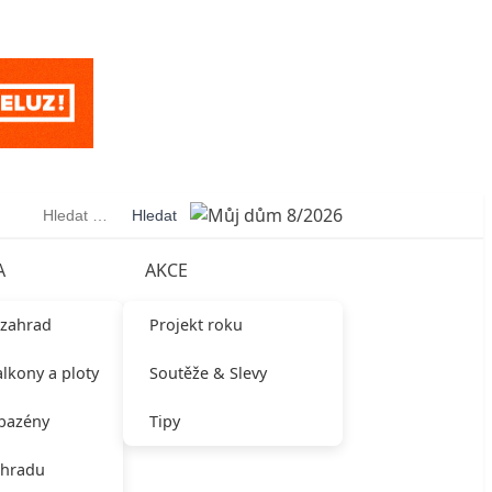
Vyhledávání
A
AKCE
 zahrad
Projekt roku
alkony a ploty
Soutěže & Slevy
 bazény
Tipy
ahradu