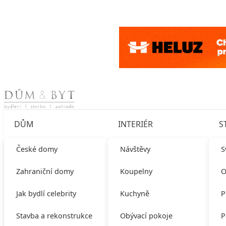
Skip to content
DŮM
INTERIÉR
S
České domy
Návštěvy
S
Zahraniční domy
Koupelny
O
Jak bydlí celebrity
Kuchyně
P
Stavba a rekonstrukce
Obývací pokoje
P