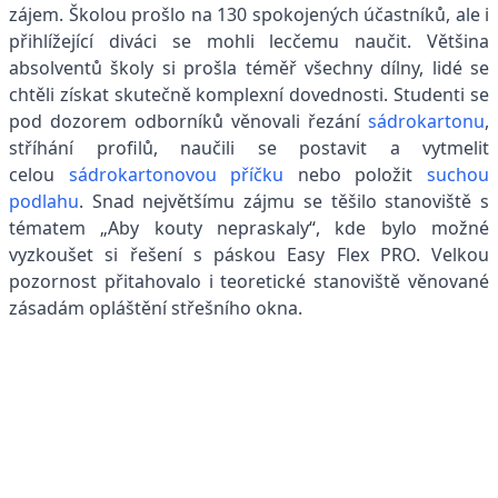
zájem. Školou prošlo na 130 spokojených účastníků, ale i
přihlížející diváci se mohli lecčemu naučit. Většina
absolventů školy si prošla téměř všechny dílny, lidé se
chtěli získat skutečně komplexní dovednosti. Studenti se
pod dozorem odborníků věnovali řezání
sádrokartonu
,
stříhání profilů, naučili se postavit a vytmelit
celou
sádrokartonovou příčku
nebo položit
suchou
podlahu
. Snad největšímu zájmu se těšilo stanoviště s
tématem „Aby kouty nepraskaly“, kde bylo možné
vyzkoušet si řešení s páskou Easy Flex PRO. Velkou
pozornost přitahovalo i teoretické stanoviště věnované
zásadám opláštění střešního okna.