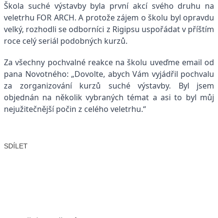
Škola suché výstavby byla první akcí svého druhu na
veletrhu FOR ARCH. A protože zájem o školu byl opravdu
velký, rozhodli se odborníci z Rigipsu uspořádat v příštím
roce celý seriál podobných kurzů.
Za všechny pochvalné reakce na školu uveďme email od
pana Novotného: „Dovolte, abych Vám vyjádřil pochvalu
za zorganizování kurzů suché výstavby. Byl jsem
objednán na několik vybraných témat a asi to byl můj
nejužitečnější počin z celého veletrhu.“
SDÍLET
Facebook
X
LinkedIn
Email