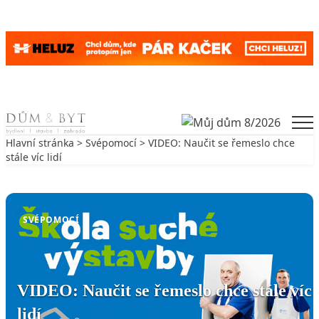
Skip to content
Men
Hlavní stránka
>
Svépomocí
> VIDEO: Naučit se řemeslo chce
stále víc lidí
Zpět na Svépomocí
SVÉPOMOCÍ
VIDEO: Naučit se řemeslo chce stále víc
lidí