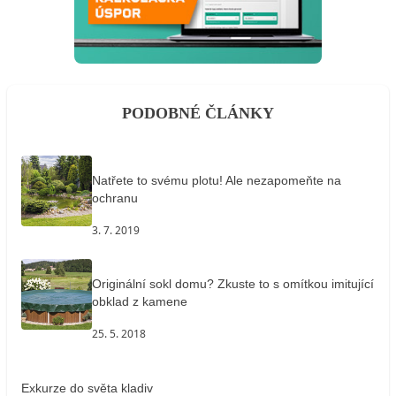
PODOBNÉ ČLÁNKY
Natřete to svému plotu! Ale nezapomeňte na
ochranu
3. 7. 2019
Originální sokl domu? Zkuste to s omítkou imitující
obklad z kamene
25. 5. 2018
Exkurze do světa kladiv