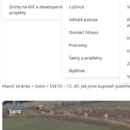
Domy na klíč a developerské
Ložnice
S
projekty
Dětské pokoje
R
e
Domácí fitness
K
Pracovny
F
Šatny a prádelny
Z
Bydlíme
V
Hlavní stránka
>
Sveto
> SVETO – 15. díl: Jak jsme kupovali pozem
Zpět na Sveto
SVETO