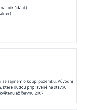
 na odkládání )
rakter)
ář se zájmem o koupi pozemku. Původní
, které budou připravené na stavbu
 květenu až červnu 2007.