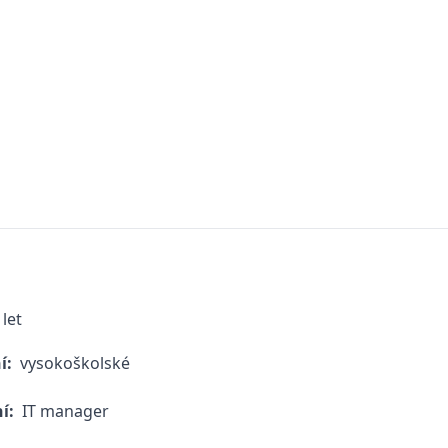
 let
í:
vysokoškolské
ní:
IT manager