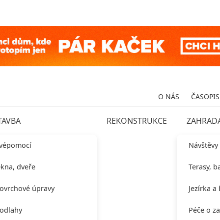
O NÁS
ČASOPIS
TAVBA
REKONSTRUKCE
ZAHRAD
vépomocí
Návštěvy
kna, dveře
Terasy, b
ovrchové úpravy
Jezírka a
odlahy
Péče o z