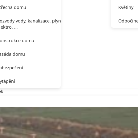
třecha domu
Květiny
ozvody vody, kanalizace, plynu,
Odpočine
lektro, …
onstrukce domu
asáda domu
abezpečení
ytápění
ek