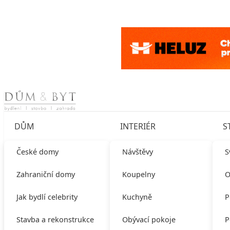
Skip to content
DŮM
INTERIÉR
S
České domy
Návštěvy
S
Zahraniční domy
Koupelny
O
Jak bydlí celebrity
Kuchyně
P
Stavba a rekonstrukce
Obývací pokoje
P