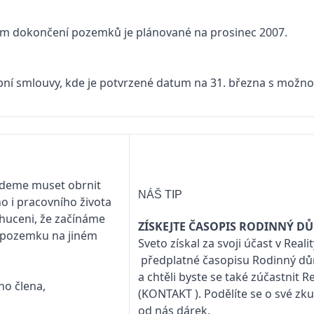
m dokončení pozemků je plánované na prosinec 2007.
ní smlouvy, kde je potvrzené datum na 31. března s možnos
budeme muset obrnit
NÁŠ TIP
o i pracovního života
huceni, že začínáme
ZÍSKEJTE ČASOPIS RODINNÝ D
o pozemku na jiném
Sveto získal za svoji účast v Real
předplatné časopisu
Rodinný d
a chtěli byste se také zúčastnit 
ho člena,
(KONTAKT
). Podělíte se o své zk
od nás dárek.