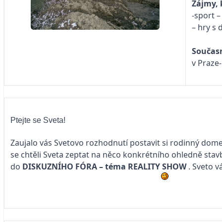
Zájmy, 
-sport 
– hry s 
Současn
v Praze
Ptejte se Sveta!
Zaujalo vás Svetovo rozhodnutí postavit si rodinný dom
se chtěli Sveta zeptat na něco konkrétního ohledně stavb
do
DISKUZNÍHO FÓRA – téma
REALITY SHOW
. Sveto v