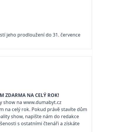
tí jeho prodloužení do 31. července
ŮM ZDARMA NA CELÝ ROK!
ity show na
www.dumabyt.cz
ům
na celý rok. Pokud právě stavíte dům
Reality show, napište nám do redakce
ušenosti s ostatními čtenáři a získáte