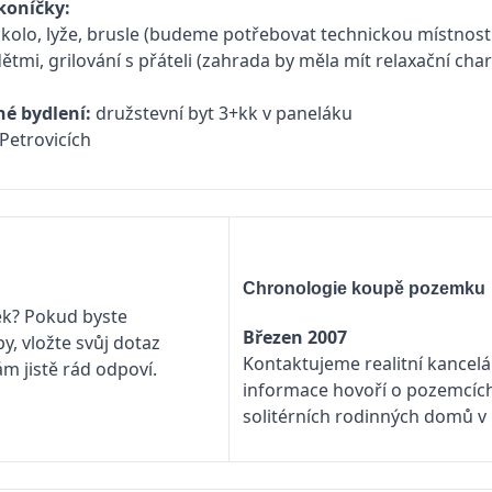
koníčky:
– kolo, lyže, brusle (budeme potřebovat technickou místnost
dětmi, grilování s přáteli (zahrada by měla mít relaxační cha
é bydlení:
družstevní byt 3+kk v paneláku
-Petrovicích
Chronologie koupě pozemku
ek? Pokud byste
Březen 2007
y, vložte svůj dotaz
Kontaktujeme realitní kancel
ám jistě rád odpoví.
informace hovoří o pozemcích
solitérních rodinných domů v