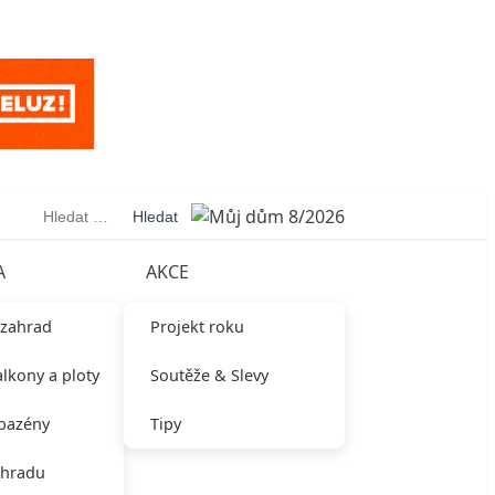
Vyhledávání
A
AKCE
 zahrad
Projekt roku
alkony a ploty
Soutěže & Slevy
 bazény
Tipy
ahradu