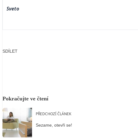
Sveto
SDÍLET
Facebook
X
LinkedIn
Email
Pokračujte ve čtení
PŘEDCHOZÍ ČLÁNEK
Sezame, otevři se!