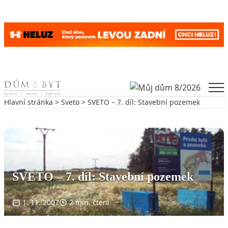
Skip to content
Men
Hlavní stránka
>
Sveto
> SVETO – 7. díl: Stavební pozemek
Zpět na Sveto
SVETO
SVETO – 7. díl: Stavební pozemek
1. 11. 2007
2 min. čtení