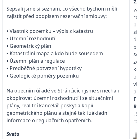
Za
Sepsali jsme si seznam, co všecho bychom měli
vá
zajistit před podpisem rezervační smlouvy:
ro
po
•
Vlastník pozemku – výpis z katastru
si
•
Uzemní rozhodnutí
d
•
Geometrický plán
by
•
Katastrální mapa a kdo bude sousedem
se
•
Územní plán a regulace
ze
•
Predběžné potvrzení hypotéky
ko
•
Geologické poměry pozemku
oh
vl
Na obecním úřadě ve Stránčicích jsme si nechali
d
okopírovat územní rozhodnutí i se situačními
F
plány, realitní kancelář poskytla kopii
R
geometrického plánu a stejně tak i základní
. 
informace o regulačních opatřeních.
rá
Sveto