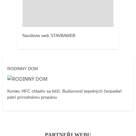
Navštivte web STAVBAWEB
RODINNÝ DOM
Koniec HFC chladív sa blíži. Budúcnosť tepelných čerpadiel
patrí prírodnému propánu
PARTNEŘI WEBU