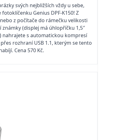
rázky svých nejbližších vždy u sebe,
e fotoklíčenku Genius DPF-K150! Z
 nebo z počítače do rámečku velikosti
í známky (displej má úhlopříčku 1,5″
m) nahrajete s automatickou kompresí
přes rozhraní USB 1.1, kterým se tento
nabíjí. Cena 570 Kč.