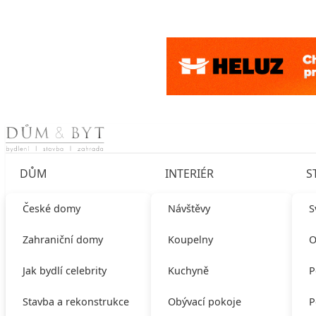
Skip to content
DŮM
INTERIÉR
S
České domy
Návštěvy
S
Zahraniční domy
Koupelny
O
Jak bydlí celebrity
Kuchyně
P
Stavba a rekonstrukce
Obývací pokoje
P