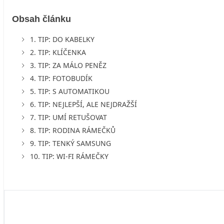
Obsah článku
1. TIP: DO KABELKY
2. TIP: KLÍČENKA
3. TIP: ZA MÁLO PENĚZ
4. TIP: FOTOBUDÍK
5. TIP: S AUTOMATIKOU
6. TIP: NEJLEPŠÍ, ALE NEJDRAŽŠÍ
7. TIP: UMÍ RETUŠOVAT
8. TIP: RODINA RÁMEČKŮ
9. TIP: TENKÝ SAMSUNG
10. TIP: WI-FI RÁMEČKY