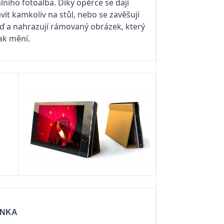
álního fotoalba. Díky opěrce se dají
vit kamkoliv na stůl, nebo se zavěšují
ď a nahrazují rá­movaný obrázek, který
ak mění.
,
ČENKA