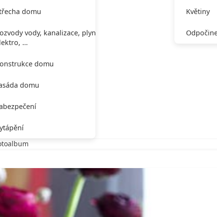
třecha domu
Květiny
ozvody vody, kanalizace, plynu,
Odpočine
lektro, …
onstrukce domu
asáda domu
abezpečení
ytápění
fotoalbum