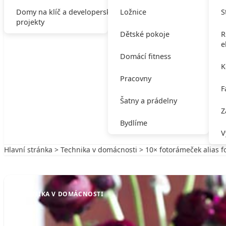
Domy na klíč a developerské
Ložnice
S
projekty
Dětské pokoje
R
e
Domácí fitness
K
Pracovny
F
Šatny a prádelny
Z
Bydlíme
V
Hlavní stránka
>
Technika v domácnosti
> 10× fotorámeček alias 
Zpět na Technika v domácnosti
TECHNIKA V DOMÁCNOSTI