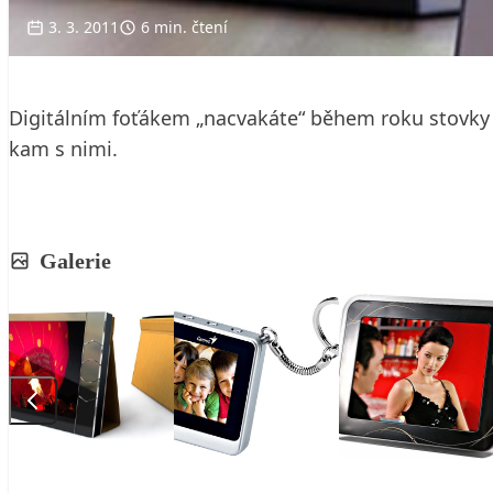
3. 3. 2011
6 min. čtení
Digitálním foťákem „nacvakáte“ během roku stovky f
kam s nimi.
Galerie