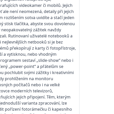
rafujících videokamer či mobilů. Jejich
 ale není neomezená, detaily při jejich
 rozlišením sotva uvidíte a stačí jeden
ý stisk tlačítka, abyste svou dovolenou
ný neopakovatelný zážitek navždy
ali. Rutinovaní uživatelé notebooků a
i nejlevnějších netbooků si je bez
émů překopírují z karty či fotopřístroje,
ší a vytisknou, nebo vhodným
rogramem sestaví „slide-show“ nebo i
ený „power-point“ a přátelům se
 pochlubit svými zážitky i kreativními
dy prohlížením na monitoru
sných počítačů nebo i na velké
ovce moderních televizorů,
ujících jejich připojení. Těm, kterým
 jednodušší varianta zpracování, lze
it pořízení fotorámečku či kapesního