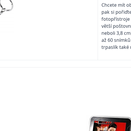
Chcete mít ob
pak si pořiďt
fotopřístroje
větší poštovn
neboli 3,8 c
až 60 snímků 
trpaslík také 