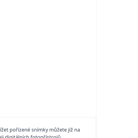
ížet pořízené snímky můžete již na
eji digitálních fotopřístrojů,