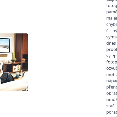
fotog
paměť
malém
chybn
či ji
vymaz
dnes 
probl
vylep
fotop
ozvuč
mohou
nápa
přeno
obraz
umožň
stačí
porad