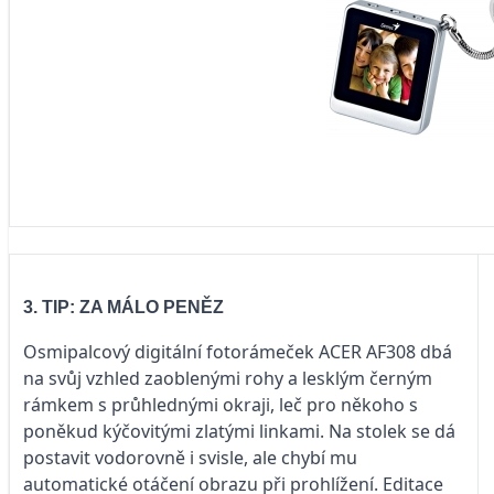
3. TIP: ZA MÁLO PENĚZ
Osmipalcový digitální fotorámeček ACER AF308 dbá
na svůj vzhled zaoblenými rohy a lesklým černým
rámkem s průhlednými okraji, leč pro někoho s
poněkud kýčovitými zlatými linkami. Na stolek se dá
postavit vodorovně i svisle, ale chybí mu
automatické otáčení obrazu při prohlížení. Editace