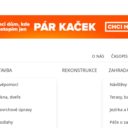
O NÁS
ČASOPIS
TAVBA
REKONSTRUKCE
ZAHRAD
vépomocí
Návštěvy
kna, dveře
Terasy, b
ovrchové úpravy
Jezírka a
odlahy
Péče o z