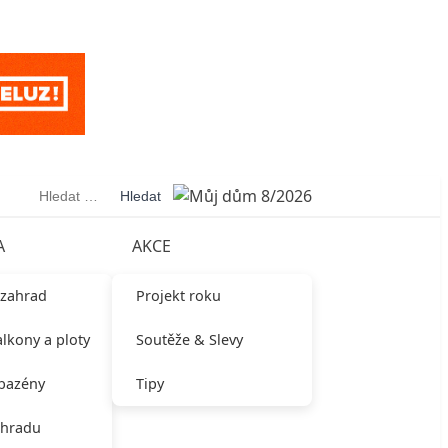
Vyhledávání
A
AKCE
 zahrad
Projekt roku
alkony a ploty
Soutěže & Slevy
 bazény
Tipy
ahradu