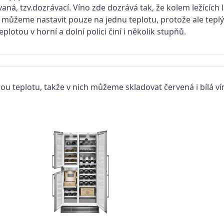
aná, tzv.dozrávací. Víno zde dozrává tak, že kolem ležících 
 můžeme nastavit pouze na jednu teplotu, protože ale tep
eplotou v horní a dolní polici činí i několik stupňů.
ou teplotu, takže v nich můžeme skladovat červená i bílá ví