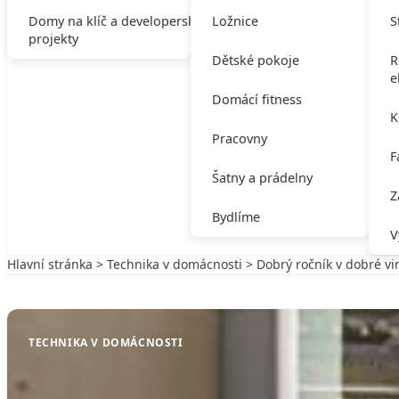
Domy na klíč a developerské
Ložnice
S
projekty
Dětské pokoje
R
e
Domácí fitness
K
Pracovny
F
Šatny a prádelny
Z
Bydlíme
V
Hlavní stránka
>
Technika v domácnosti
> Dobrý ročník v dobré vi
Zpět na Technika v domácnosti
TECHNIKA V DOMÁCNOSTI