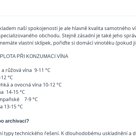
adem naší spokojenosti je ale hlavně kvalita samotného vín
specializovaného obchodu. Stejně zásadní je také jeho sprá
 nemáte vlastní sklípek, pořiďte si domácí vinotéku (pokud j
LOTA PŘI KONZUMACI VÍNA
á a růžová vína 9-11 °C
-12 °C
ehká a ovocná vína 10-12 °C
na 14-15 °C
ampaňské 7-9 °C
na 13-15 °C
o archivaci?
dní typy technického řešení. K dlouhodobému uskladnění a do