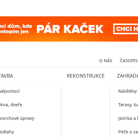
O NÁS
ČASOPIS
TAVBA
REKONSTRUKCE
ZAHRAD
vépomocí
Návštěvy
kna, dveře
Terasy, b
ovrchové úpravy
Jezírka a
odlahy
Péče o z