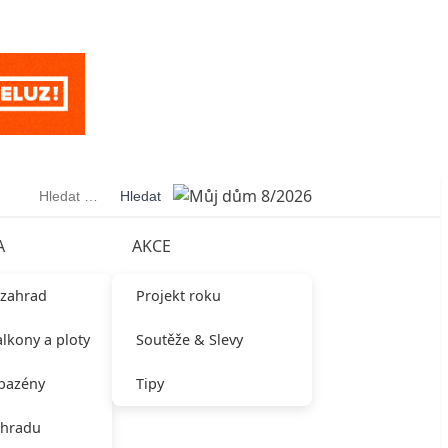
Vyhledávání
A
AKCE
 zahrad
Projekt roku
alkony a ploty
Soutěže & Slevy
 bazény
Tipy
ahradu