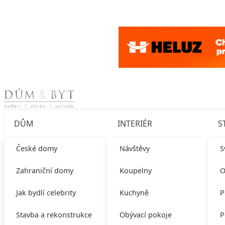
Skip to content
DŮM
INTERIÉR
S
České domy
Návštěvy
S
Zahraniční domy
Koupelny
O
Jak bydlí celebrity
Kuchyně
P
Stavba a rekonstrukce
Obývací pokoje
P