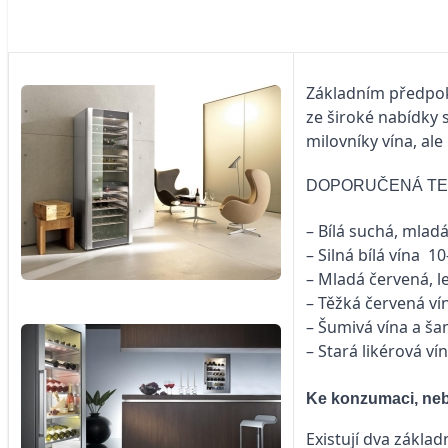
Základním předpokl
ze široké nabídky 
milovníky vína, ale
DOPORUČENÁ TEP
– Bílá suchá, mlad
– Silná bílá vína 10
– Mladá červená, l
– Těžká červená ví
– Šumivá vína a š
– Stará likérová ví
Ke konzumaci, neb
Existují dva zákla