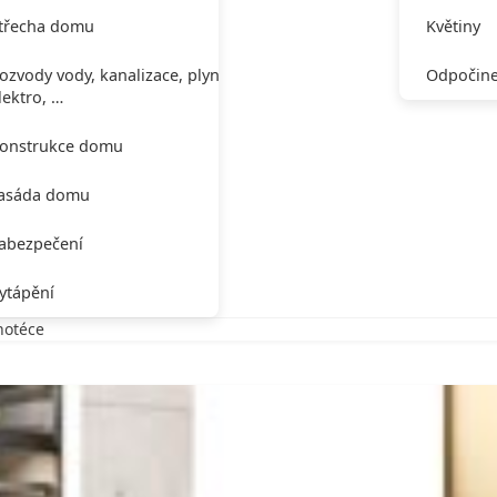
třecha domu
Květiny
ozvody vody, kanalizace, plynu,
Odpočine
lektro, …
onstrukce domu
asáda domu
abezpečení
ytápění
notéce