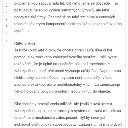
problematikou zabývá řadu let. Od něho jsme se dozvěděli, jak
postupovat nejen při výběru samotných výrobků, ale také
dodavatelské firmy. Orientačně se také zmíníme o cenových
relacích některých komponentů elektronického zabezpečovacího
systému.
Ruku v ruce
Jestliže uvažujete o tom, že chcete chránit svůj dům či byt
pomocí elektronického zabezpečovacího systému, měli byste
také vědět, že je úplně na opačném pólu než mechanické
zabezpečení, jehož překonání vyžaduje určitý čas. Naproti tomu
elektronický zabezpečovací systém není pro zloděje vůbec
žádnou překážkou, ale je nepřekonatelný v tom, že znemožňuje
nekontrolovaný pohyb v prostoru nebo vniknutí do objektu.
Oba systémy pracují zcela odlišně, ale jestliže uvažujete o
zabezpečení objektu elektronickým systémem, musí mít určitou
úroveň také mechanické zabezpečení. Byl by nesmysl
instalovat elektronické zabezpečovací zařízení a mít místo dveří