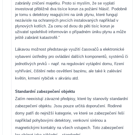
zabránily zničení majetku. Proto si myslím, že se vyplatí
investovat přibližně dva tisíce korun za požární hlásič. Podobně
je tomu s detektory reagujícími na únik plynu, které fungují
nezávisle na ochranných prvcích instalovaných například v
plynových kotlích. Za cenu od dvou do pěti tisíc korun je
uživatel spolehlivě informován o případném úniku plynu a může
ještě zabránit katastrofě.“
Lákavou možnost představuje využití časovačů a elektronické
vybavení ústředny pro ovládání dalších komponentů, systémů či
jednotlivých prvků – např. na regulování vytápění domu, řízení
vyhřívání, čištění nebo osvětlení bazénu, ale také k zalévání
květin, krmení rybiček v akváriu atd.
Standardní zabezpečení objektu
Zatím neexistují závazné předpisy, které by stanovily standardní
zabezpečení objektu. Jsou pouze určitá doporučení. Rodinné
domy patří do nejnižší kategorie, ve které se zabezpečení řeší
například pohybovými detektory, venkovní sirénou a
magnetickými kontakty na všech vstupech. Toto zabezpečení
lze chápat jako základní – standardní.