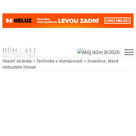
Skip to content
Men
Hlavní stránka
>
Technika v domácnosti
> Investice, které
nebudete litovat
Zpět na Technika v domácnosti
TECHNIKA V DOMÁCNOSTI
Investice, které nebudete litovat
12. 3. 2002
6 min. čtení