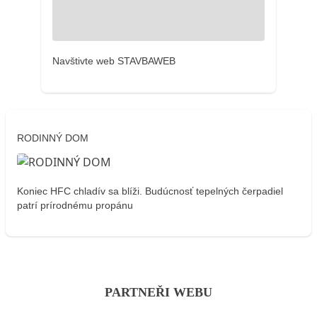
Navštivte web STAVBAWEB
RODINNÝ DOM
Koniec HFC chladív sa blíži. Budúcnosť tepelných čerpadiel
patrí prírodnému propánu
PARTNEŘI WEBU