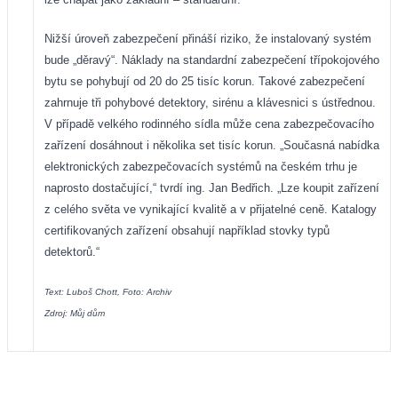
Nižší úroveň zabezpečení přináší riziko, že instalovaný systém
bude „děravý“. Náklady na standardní zabezpečení třípokojového
bytu se pohybují od 20 do 25 tisíc korun. Takové zabezpečení
zahrnuje tři pohybové detektory, sirénu a klávesnici s ústřednou.
V případě velkého rodinného sídla může cena zabezpečovacího
zařízení dosáhnout i několika set tisíc korun. „Současná nabídka
elektronických zabezpečovacích systémů na českém trhu je
naprosto dostačující,“ tvrdí ing. Jan Bedřich. „Lze koupit zařízení
z celého světa ve vynikající kvalitě a v přijatelné ceně. Katalogy
certifikovaných zařízení obsahují například stovky typů
detektorů.“
Text: Luboš Chott, Foto: Archiv
Zdroj: Můj dům