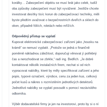
korálky… Zabezpečení objektu se musí brát jako celek, tudíž
oba způsoby zabezpečení musí být vyvážené. Jestliže chcete
investovat desítky tisíc korun do zabezpečovací techniky, měli
byste předtím uvažovat o bezpečnostních dveřích a sklech do
oken, případně fóliích, roletách nebo mřížích.
Odpovědný přístup se vyplatí
Kupovat elektronické zabezpečovací zařízení jako „housku na
krámě“ se nemusí vyplatit. „Protože se jedná o finančně
poměrně nákladnou záležitost, doporučuji věnovat jí potřebný
čas a nerozhodovat se zbrkle,“ radí ing. Bedřich. „Je dobré
kontaktovat několik instalačních firem, nechat si od nich
vypracovat nabídky, které by měly specifikovat zařízení a jeho
popis, typové označení, výrobce, cenu za jeden kus, celkový
počet kusů a nákres s rozmístěním jednotlivých detektorů.
Jednotlivé nabídky se vyplatí posoudit s pomocí nezávislého
odborníka.
Výběr dodavatelské firmy je jen na investorovi, proto by si o ní