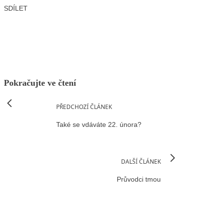
SDÍLET
Facebook
X
LinkedIn
Email
Pokračujte ve čtení
PŘEDCHOZÍ ČLÁNEK
Také se vdáváte 22. února?
DALŠÍ ČLÁNEK
Průvodci tmou