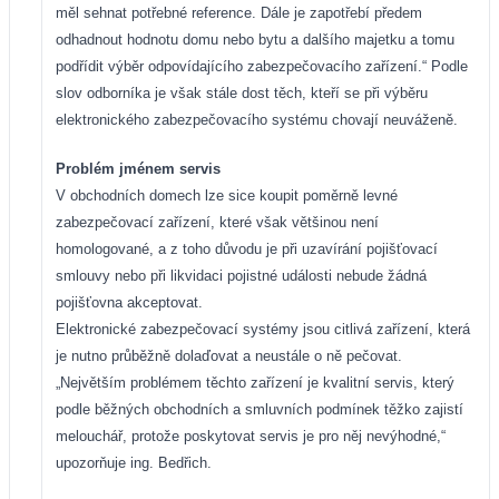
měl sehnat potřebné reference. Dále je zapotřebí předem
odhadnout hodnotu domu nebo bytu a dalšího majetku a tomu
podřídit výběr odpovídajícího zabezpečovacího zařízení.“ Podle
slov odborníka je však stále dost těch, kteří se při výběru
elektronického zabezpečovacího systému chovají neuváženě.
Problém jménem servis
V obchodních domech lze sice koupit poměrně levné
zabezpečovací zařízení, které však většinou není
homologované, a z toho důvodu je při uzavírání pojišťovací
smlouvy nebo při likvidaci pojistné události nebude žádná
pojišťovna akceptovat.
Elektronické zabezpečovací systémy jsou citlivá zařízení, která
je nutno průběžně dolaďovat a neustále o ně pečovat.
„Největším problémem těchto zařízení je kvalitní servis, který
podle běžných obchodních a smluvních podmínek těžko zajistí
melouchář, protože poskytovat servis je pro něj nevýhodné,“
upozorňuje ing. Bedřich.