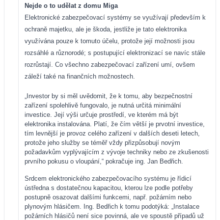
Nejde o to udělat z domu Miga
Elektronické zabezpečovací systémy se využívají především k
ochraně majetku, ale je škoda, jestliže je tato elektronika
využívána pouze k tomuto účelu, protože její možnosti jsou
rozsáhlé a různorodé; s postupující elektronizací se navíc stále
rozrůstají. Co všechno zabezpečovací zařízení umí, ovšem
záleží také na finančních možnostech.
„Investor by si měl uvědomit, že k tomu, aby bezpečnostní
zařízení spolehlivě fungovalo, je nutná určitá minimální
investice. Její výši určuje prostředí, ve kterém má být
elektronika instalována. Platí, že čím větší je prvotní investice,
tím levnější je provoz celého zařízení v dalších deseti letech,
protože jeho služby se téměř vždy přizpůsobují novým
požadavkům vyplývajícím z vývoje techniky nebo ze zkušenosti
prvního pokusu o vloupání,“ pokračuje ing. Jan Bedřich.
Srdcem elektronického zabezpečovacího systému je řídicí
ústředna s dostatečnou kapacitou, kterou lze podle potřeby
postupně osazovat dalšími funkcemi, např. požárním nebo
plynovým hlásičem. Ing. Bedřich k tomu podotýká: „Instalace
požárních hlásičů není sice povinná, ale ve spoustě případů už