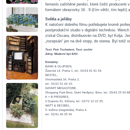
řemeslo zaštítěné penězi, které čeští producenti v
formátem obrazovky 16 : 9 (čím větší, tím lepší) a
Světla a jeřáby
K natočení dobrého filmu potřebujete kromě profes
postprodukční studio s digitální technikou. Weri
získal Oscara, distribuován na DVD, byl Kolja. Je
„rozepsán“ jen na dvě stopy, do sterea. Byl totiž
Text: Petr Tschakert, Text: archiv
Zdroj: Moderní byt 6/01
Kontakty:
BANG & OLUFSEN,
Žatecká 14, Praha 1, tel.: 02/24 81 91 54;
BESTEL,
Vinohradská 34, Praha 2,
tel.: 02/22 51 44 15;
DATART MEGASTORE,
Shopping Park Brno, Dolní Heršpice, Brno, tel.: 05/43 25 04 88
K + B PROGRES,
U Expertu 91, Klíčany, tel.: 02/72 12 22 35;
WATT & DECIBEL,
5. května (magistrála), Praha 4,
tel.: 02/41 40 35 34