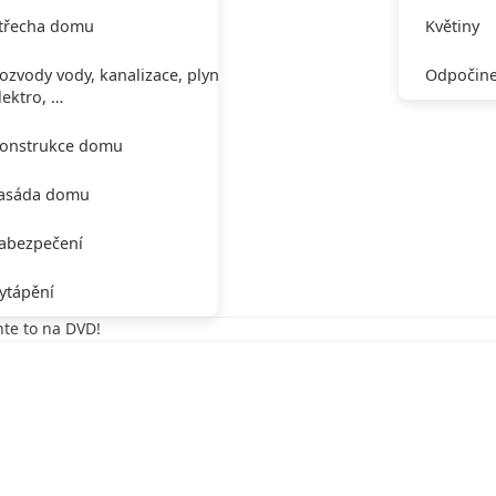
třecha domu
Květiny
ozvody vody, kanalizace, plynu,
Odpočine
lektro, …
onstrukce domu
asáda domu
abezpečení
ytápění
te to na DVD!