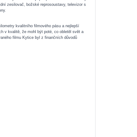
ídní zesilovač, božské reprosoustavy, televizor s
ony.
ilometry kvalitního filmového pásu a nejlepší
v kvalitě, že mohl být poté, co obletěl svět a
vaného filmu Kytice byl z finančních důvodů