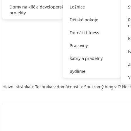
Domy na klíč a developerské
Ložnice
S
projekty
Dětské pokoje
R
e
Domácí fitness
K
Pracovny
F
Šatny a prádelny
Z
Bydlíme
V
Hlavní stránka
>
Technika v domácnosti
> Soukromý biograf? Nech
Zpět na Technika v domácnosti
TECHNIKA V DOMÁCNOSTI
Soukromý biograf? Nechte to na DVD!