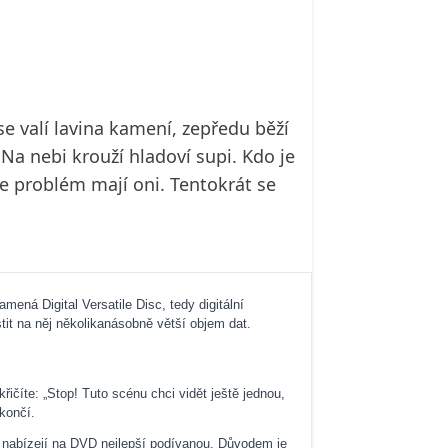
se valí lavina kamení, zepředu běží
Na nebi krouží hladoví supi. Kdo je
že problém mají oni. Tentokrát se
mená Digital Versatile Disc, tedy digitální
it na něj několikanásobně větší objem dat.
křičíte: „Stop! Tuto scénu chci vidět ještě jednou,
skončí.
 nabízejí na DVD nejlepší podívanou. Důvodem je