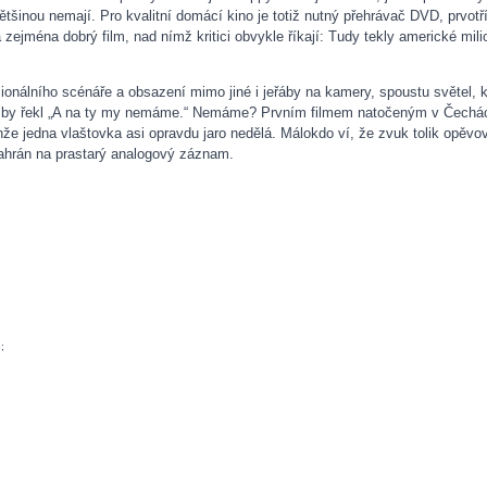
ětšinou nemají. Pro kvalitní domácí kino je totiž nutný přehrávač DVD, prvotř
 zejména dobrý film, nad nímž kritici obvykle říkají: Tudy tekly americké mili
ionálního scénáře a obsazení mimo jiné i jeřáby na kamery, spoustu světel, k
ch by řekl „A na ty my nemáme.“ Nemáme? Prvním filmem natočeným v Čechách 
nže jedna vlaštovka asi opravdu jaro nedělá. Málokdo ví, že zvuk tolik opěvo
 nahrán na prastarý analogový záznam.
;