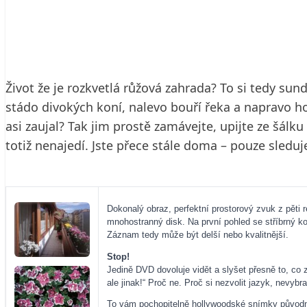
3. 7. 2002
3 min. čtení
Život že je rozkvetlá růžová zahrada? To si tedy su
stádo divokých koní, nalevo bouří řeka a napravo ho
asi zaujal? Tak jim prostě zamávejte, upijte ze šálk
totiž nenajedí. Jste přece stále doma – pouze sledu
Dokonalý obraz, perfektní prostorový zvuk z pěti r
mnohostranný disk. Na první pohled se stříbrný k
Záznam tedy může být delší nebo kvalitnější.
Stop!
Jedině DVD dovoluje vidět a slyšet přesně to, co za
ale jinak!“ Proč ne. Proč si nezvolit jazyk, nevybr
To vám pochopitelně hollywoodské snímky původně