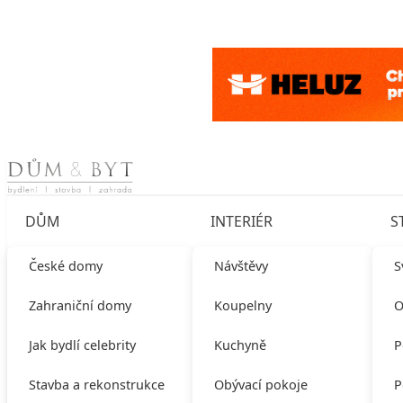
Skip to content
DŮM
INTERIÉR
S
České domy
Návštěvy
S
Zahraniční domy
Koupelny
O
Jak bydlí celebrity
Kuchyně
P
Stavba a rekonstrukce
Obývací pokoje
P