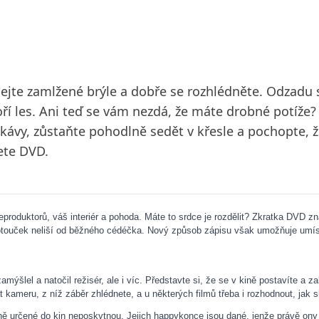
ndejte zamlžené brýle a dobře se rozhlédněte. Odzadu 
ří les. Ani teď se vám nezdá, že máte drobné potíže? 
u kávy, zůstaňte pohodlně sedět v křesle a pochopte, 
jete DVD.
eproduktorů, váš interiér a pohoda. Máte to srdce je rozdělit? Zkratka DVD zna
otouček neliší od běžného cédéčka. Nový způsob zápisu však umožňuje umíst
mýšlel a natočil režisér, ale i víc. Představte si, že se v kině postavíte a za
at kameru, z níž záběr zhlédnete, a u některých filmů třeba i rozhodnout, jak 
 určené do kin neposkytnou. Jejich happykonce jsou dané, jenže právě ony