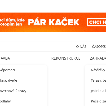
O NÁS
ČASOPIS
TAVBA
REKONSTRUKCE
ZAHRAD
vépomocí
Návštěvy
kna, dveře
Terasy, b
ovrchové úpravy
Jezírka a
odlahy
Péče o z