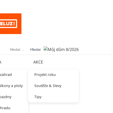
Vyhledávání
A
AKCE
 zahrad
Projekt roku
alkony a ploty
Soutěže & Slevy
 bazény
Tipy
ahradu