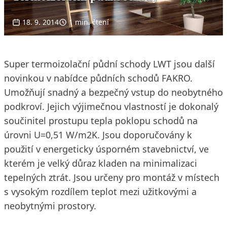
18. 9. 2014
1 min. čtení
Super termoizolační půdní schody LWT jsou další
novinkou v nabídce půdních schodů FAKRO.
Umožňují snadný a bezpečný vstup do neobytného
podkroví. Jejich výjimečnou vlastností je dokonalý
součinitel prostupu tepla poklopu schodů na
úrovni U=0,51 W/m2K. Jsou doporučovány k
použití v energeticky úsporném stavebnictví, ve
kterém je velký důraz kladen na minimalizaci
tepelných ztrát. Jsou určeny pro montáž v místech
s vysokým rozdílem teplot mezi užitkovými a
neobytnými prostory.