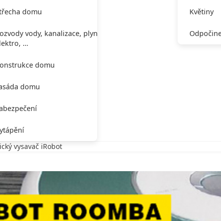
třecha domu
Květiny
ozvody vody, kanalizace, plynu,
Odpočine
lektro, …
onstrukce domu
asáda domu
abezpečení
ytápění
ický vysavač iRobot