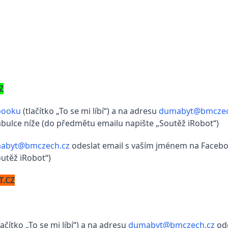
Z
booku
(tlačítko „To se mi líbí“) a na adresu
dumabyt@bmczec
ulce níže (do předmětu emailu napište „Soutěž iRobot“)
abyt@bmczech.cz
odeslat email s vaším jménem na Faceb
utěž iRobot“)
.CZ
lačítko „To se mi líbí“) a na adresu
dumabyt@bmczech.cz
ode