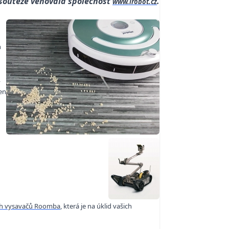
soutěže věnovala společnost
.
www.irobot.cz
h
,
en
ch vysavačů Roomba
,
která je na úklid vašich