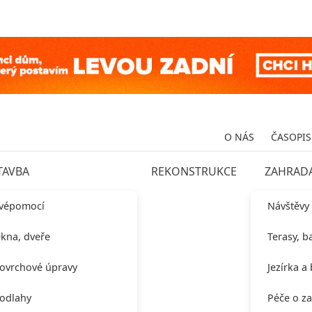
O NÁS
ČASOPIS
TAVBA
REKONSTRUKCE
ZAHRAD
vépomocí
Návštěvy
kna, dveře
Terasy, b
ovrchové úpravy
Jezírka a
odlahy
Péče o z