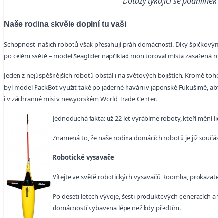
Dotazy týkající se podmínek
Naše rodina skvěle doplní tu vaši
Schopnosti našich robotů však přesahují práh domácností. Díky špičkový
po celém světě – model
Seaglider například monitoroval místa zasažená 
Jeden z nejúspěšnějších robotů obstál i na světových bojištích. Kromě toho
byl model PackBot využit také po jaderné havárii v japonské Fukušimě, ab
i v záchranné misi v newyorském World Trade Center.
Jednoduchá fakta: už 22 let vyrábíme roboty, kteří mění l
Znamená to, že naše rodina domácích robotů je již součástí 
Robotické vysavače
Vítejte ve světě robotických vysavačů Roomba, prokazate
Po deseti letech vývoje, šesti produktových generacích a
domácností vybavena lépe než kdy předtím.