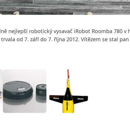
ně nejlepší robotický vysavač iRobot Roomba 780 v h
rvala od 7. září do 7. října 2012. Vítězem se stal pa