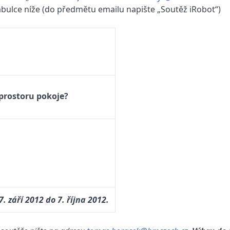
ulce níže (do předmětu emailu napište „Soutěž iRobot“)
prostoru pokoje?
7. září 2012 do 7. října 2012.