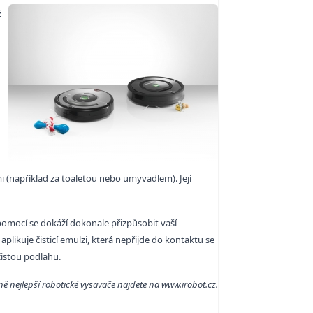
ž
i (například za toaletou nebo umyvadlem). Její
pomocí se dokáží dokonale přizpůsobit vaší
likuje čisticí emulzi, která nepřijde do kontaktu se
istou podlahu.
ně nejlepší robotické vysavače najdete na
www.irobot.cz
.