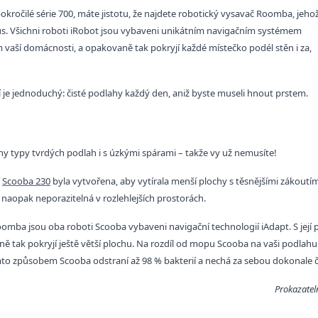
okročilé série 700, máte jistotu, že najdete robotický vysavač Roomba, jeho
us. Všichni roboti iRobot jsou vybaveni unikátním navigačním systémem
m vaší domácnosti, a opakovaně tak pokryjí každé místečko podél stěn i za,
je jednoduchý: čisté podlahy každý den, aniž byste museli hnout prstem.
 typy tvrdých podlah i s úzkými spárami – takže vy už nemusíte!
í
Scooba 230
byla vytvořena, aby vytírala menší plochy s těsnějšími zákoutím
naopak neporazitelná v rozlehlejších prostorách.
omba jsou oba roboti Scooba vybaveni navigační technologií iAdapt. S její 
 tak pokryjí ještě větší plochu. Na rozdíl od mopu Scooba na vaši podlahu ap
to způsobem Scooba odstraní až 98 % bakterií a nechá za sebou dokonale č
Prokazatel