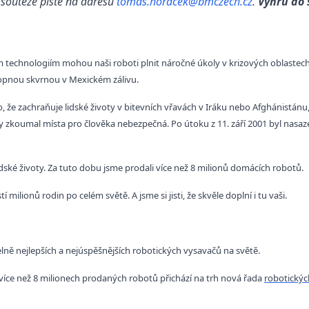
 soutěže pište na adresu
tomas.horacek@bmczech.cz
.
Výhru
do 
m technologiím mohou naši roboti plnit náročné úkoly
v krizových oblastec
ropnou skvrnou v Mexickém zálivu.
, že zachraňuje lidské životy v bitevních vřavách v Iráku nebo Afghánistánu
y zkoumal místa pro člověka nebezpečná. Po útoku z 11. září 2001 byl nasaz
idské životy. Za tuto dobu jsme prodali více než 8 milionů domácích robotů.
milionů rodin po celém světě. A jsme si jisti, že skvěle doplní i tu vaši.
lně nejlepších a nejúspěšnějších robotických vysavačů na světě.
 více než 8 milionech prodaných robotů přichází na trh nová řada
robotický