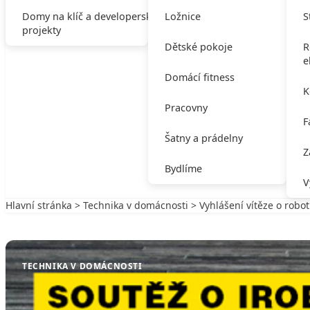
Domy na klíč a developerské
Ložnice
S
projekty
Dětské pokoje
R
e
Domácí fitness
K
Pracovny
F
Šatny a prádelny
Z
Bydlíme
V
Hlavní stránka
>
Technika v domácnosti
> Vyhlášení vítěze o robot
Zpět na Technika v domácnosti
TECHNIKA V DOMÁCNOSTI