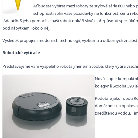
Ať budete vybírat mezi roboty ze stylové série 600 nebo p
schopnosti splní vaše požadavky na funkčnost, cenu i vk
iAdapt®. S jeho pomocí se naši roboti dokáží skvěle přizpůsobit specifiků
pod nábytkem i okolo něj.
Výsledek propojení moderních technologií, výzkumu a odborných znalostí 
Robotické vytírače
Představujeme vám vyspělého robota jménem Scooba, který vytírá všechny
Nová, super kompaktn
kolegyně Scooba 390 je 
Podobně jako roboti Ro
domácnosti, a opakovaně
znečištěnou vodou. Tím