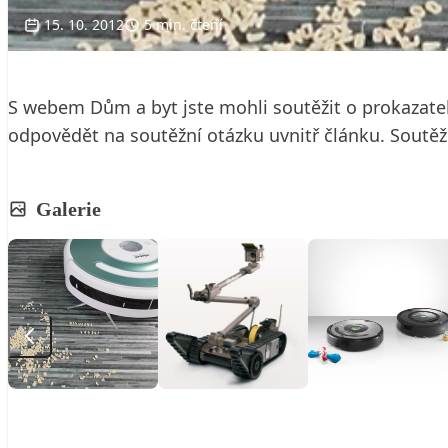
15. 10. 2012
5 min. čtení
S webem Dům a byt jste mohli soutěžit o prokazatel
odpovědět na soutěžní otázku uvnitř článku. Soutěž t
Galerie