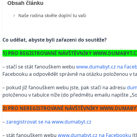
Obsah článku
Naše rodina skvěle doplní tu vaši
Co udělat, abyste byli zařazeni do soutěže?
1) PRO REGISTROVANÉ NÁVŠTĚVNÍKY WWW.DUMABYT.C
– stačí se stát fanouškem webu
www.dumabyt.cz na Face
Facebooku a odpovědět správně na otázku položenou v tab
– pokud již fanouškem webu jste, pak stačí na adresu
dum
položenou v tabulce níže (do předmětu emailu napište „So
2) PRO NEREGISTROVANÉ NÁVŠTĚVNÍKY WWW.DUMABYT
–
zaregistrovat se na www.dumabyt.cz
– stát fanouškem webu
www.dumabyt.cz na Facebooku
(t