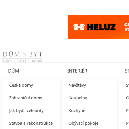
Skip to content
DŮM
INTERIÉR
S
České domy
Návštěvy
S
Zahraniční domy
Koupelny
O
Jak bydlí celebrity
Kuchyně
P
Stavba a rekonstrukce
Obývací pokoje
P