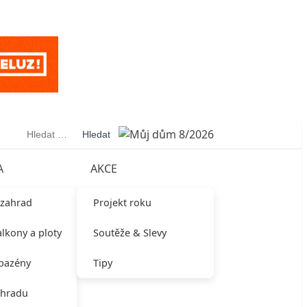
Vyhledávání
A
AKCE
 zahrad
Projekt roku
alkony a ploty
Soutěže & Slevy
 bazény
Tipy
ahradu