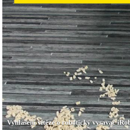
Vyhlášení vítěze o robotický vysavač iRo