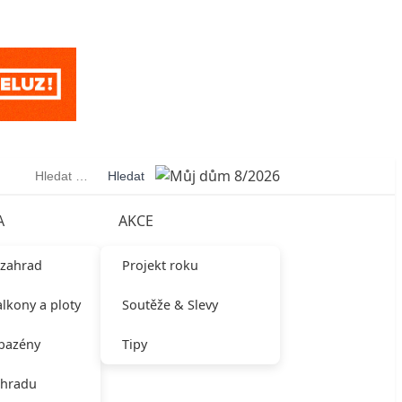
Vyhledávání
A
AKCE
 zahrad
Projekt roku
alkony a ploty
Soutěže & Slevy
 bazény
Tipy
ahradu