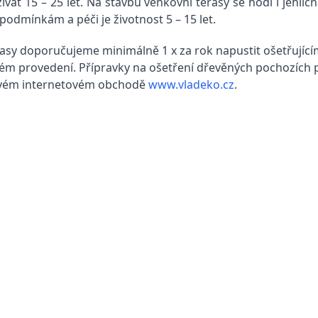
at 15 – 25 let. Na stavbu venkovní terasy se hodí i jehlič
podmínkám a péči je životnost 5 – 15 let.
sy doporučujeme minimálně 1 x za rok napustit ošetřujícími 
ném provedení. Přípravky na ošetření dřevěných pochozích 
ve svém internetovém obchodě
www.vladeko.cz
.