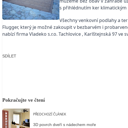
můžeme bez obav v zahradě užív
s přihlédnutím ker klimatickým 
Všechny venkovní podlahy a tera
Flugger, který je možné zakoupit v bezbarvém i probarve
nabízí firma Vladeko s.r.o. Tachlovice , Karlštejnská 97 
SDÍLET
Facebook
X
LinkedIn
Email
Pokračujte ve čtení
PŘEDCHOZÍ ČLÁNEK
3D povrch dveří s nádechem moře