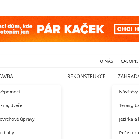
O NÁS
ČASOPIS
TAVBA
REKONSTRUKCE
ZAHRAD
vépomocí
Návštěvy
kna, dveře
Terasy, b
ovrchové úpravy
Jezírka a
odlahy
Péče o z