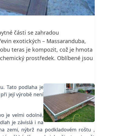
bytné části se zahradou
dřevin exotických – Massaranduba,
robu teras je kompozit, což je hmota
i chemický prostředek. Oblíbené jsou
u. Tato podlaha je
ři její výrobě není
o je velmi odolné,
lah je závislá i na
 na zemi, nýbrž na podkladovém roštu ,