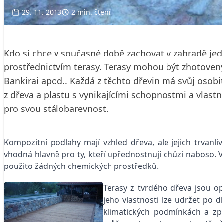
29. 11. 2013
2 min. čtení
Kdo si chce v současné době zachovat v zahradě jedi
prostřednictvím terasy. Terasy mohou být zhotoven
Bankirai apod.. Každá z těchto dřevin má svůj osobi
z dřeva a plastu s vynikajícími schopnostmi a vlast
pro svou stálobarevnost.
Kompozitní podlahy mají vzhled dřeva, ale jejich trvanl
vhodná hlavně pro ty, kteří upřednostnují chůzi naboso. Vý
použito žádných chemických prostředků.
Terasy z tvrdého dřeva jsou o
jeho vlastnosti lze udržet po 
klimatických podmínkách a zp