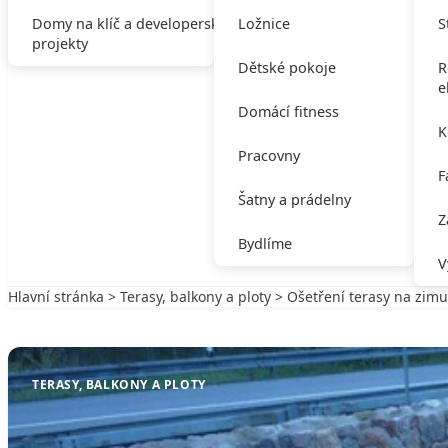
Domy na klíč a developerské
Ložnice
S
projekty
Dětské pokoje
R
e
Domácí fitness
K
Pracovny
F
Šatny a prádelny
Z
Bydlíme
V
Hlavní stránka
>
Terasy, balkony a ploty
> Ošetření terasy na zimu
Zpět na Terasy, balkony a ploty
TERASY, BALKONY A PLOTY