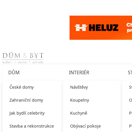
Skip to content
DŮM
INTERIÉR
S
České domy
Návštěvy
S
Zahraniční domy
Koupelny
O
Jak bydlí celebrity
Kuchyně
P
Stavba a rekonstrukce
Obývací pokoje
P