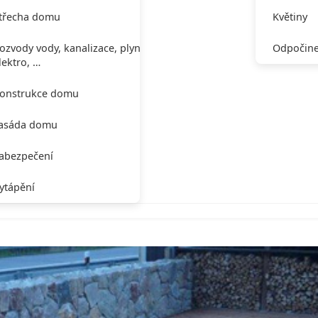
třecha domu
Květiny
ozvody vody, kanalizace, plynu,
Odpočine
lektro, …
onstrukce domu
asáda domu
abezpečení
ytápění