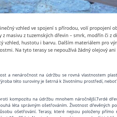
nečný vzhled ve spojení s přírodou, volí propojení o
y z masivu z tuzemských dřevin – smrk, modřín či z 
tý vzhled, hustotu i barvu. Dalším materiálem pro vý
nostmi. Na tyto terasy se nepoužívá žádný olejový an
ivost a nenáročnost na údržbu se rovná vlastnostem plast
roba této suroviny je šetrná k životnímu prostředí, neboť p
proti kompozitu na údržbu mnohem náročnější.Tvrdé dřev
dlouhá léta správným ošetřováním. Životnost dřevěných pod
ůsobu ošetřování. Terasy, které nejsou položeny přímo