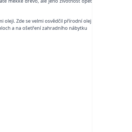
naté měkké dřevo, ale jeho životnost opět
oleji. Zde se velmi osvědčil přírodní olej
ploch a na ošetření zahradního nábytku