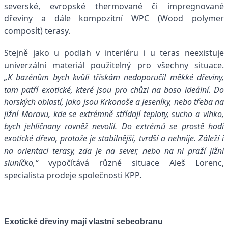
severské, evropské thermované či impregnované
dřeviny a dále kompozitní WPC (Wood polymer
composit) terasy.
Stejně jako u podlah v interiéru i u teras neexistuje
univerzální materiál použitelný pro všechny situace.
„K bazénům bych kvůli třískám nedoporučil měkké dřeviny,
tam patří exotické, které jsou pro chůzi na boso ideální. Do
horských oblastí, jako jsou Krkonoše a Jeseníky, nebo třeba na
jižní Moravu, kde se extrémně střídají teploty, sucho a vlhko,
bych jehličnany rovněž nevolil. Do extrémů se prostě hodí
exotické dřevo, protože je stabilnější, tvrdší a nehnije. Záleží i
na orientaci terasy, zda je na sever, nebo na ni praží jižní
sluníčko,“
vypočítává různé situace Aleš Lorenc,
specialista prodeje společnosti KPP
.
Exotické dřeviny mají vlastní sebeobranu