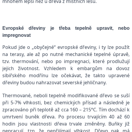
mnohem lepší než u dřeva z místních lesů.
Evropské dřeviny je třeba tepelně upravit, nebo
impregnovat
Pokud jde o „obyčejné“ evropské dřeviny, i ty lze použít
na terasy, ale až po nutné mechanické tepelné úpravě,
tzv. thermování, nebo po impregnaci, které prodlužují
jejich životnost. Vzhledem k embargům na dovoz
sibiřského modřínu lze očekávat, že takto upravené
dřeviny budou nahrazovat severské jehličnany.
Thermované, neboli tepelně modifikované dřevo se suší
při 5-7% vlhkosti, bez chemických přísad a následně je
zpracováno při teplotě až cca 160 – 215°C. Tím dochází k
umrtvení buněk dřeva. Po procesu trvajícím 40 až 60
hodin jsou vlastnosti dřeva trvale změněny. Buňky již
nepracují, tzn. že nepřijímají vlhkost. Dřevo pak má