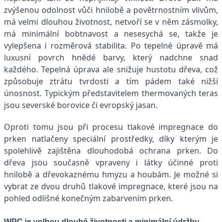
zvýšenou odolnost vůči hnilobě a povětrnostním vlivům,
má velmi dlouhou životnost, netvoří se v něm zásmolky,
má minimální bobtnavost a nesesychá se, takže je
vylepšena i rozměrová stabilita. Po tepelné úpravě má
luxusní povrch hnědé barvy, který nadchne snad
každého. Tepelná úprava ale snižuje hustotu dřeva, což
způsobuje ztrátu tvrdosti a tím pádem také nižší
únosnost. Typickým představitelem thermovaných teras
jsou severské borovice či evropský jasan.
Oproti tomu jsou při procesu tlakové impregnace do
prken natlačeny speciální prostředky, díky kterým je
spolehlivě zajištěna dlouhodobá ochrana prken. Do
dřeva jsou současně vpraveny i látky účinné proti
hnilobě a dřevokaznému hmyzu a houbám. Je možné si
vybrat ze dvou druhů tlakové impregnace, které jsou na
pohled odlišné konečným zabarvením prken.
WPC je volbou dlouhé životnosti a minimální údržby