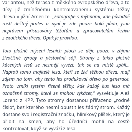
variantou, než terasa z měkkého evropského dřeva, a to
díky již zmíněnému kontrolovanému systému těžby
dřeva v jižní Americe.
„Fotografie s mýtinami, kde původně
rostl deštný prales a nyní je zde pouze holá půda, jsou
neprávem přisuzovány těžařům a zpracovatelům řeziva
z exotického dřeva. Opak je pravdou.
Toto plošné mýcení lesních ploch se děje pouze v zájmu
živočišné výroby a pěstování sóji. Stromy z takto plošně
kácených lesů se nesmějí vyvézt, tak se na místě spálí…
Naproti tomu majitelé lesa, kteří se živí těžbou dřeva, mají
zájem na tom, aby tento les produkoval dřevo po generace.
Proto vznikl systém řízené těžby, kde každý kus lesa má
označené stromy, které se mohou vykácet,“
vysvětluje Aleš
Lorenc z KPP. Tyto stromy dostanou přiřazeno „rodné
číslo“, bez kterého nesmí opustit les žádný strom. Každý
dostane svoji registrační značku, hliníkový plíšek, který je
přibit na kmen, aby ho úředníci mohli na cestě
kontrolovat, když se vyváží z lesa.