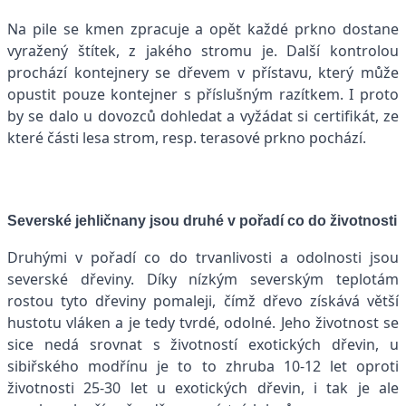
Na pile se kmen zpracuje a opět každé prkno dostane
vyražený štítek, z jakého stromu je. Další kontrolou
prochází kontejnery se dřevem v přístavu, který může
opustit pouze kontejner s příslušným razítkem. I proto
by se dalo u dovozců dohledat a vyžádat si certifikát, ze
které části lesa strom, resp. terasové prkno pochází.
Severské jehličnany jsou druhé v pořadí co do životnosti
Druhými v pořadí co do trvanlivosti a odolnosti jsou
severské dřeviny. Díky nízkým severským teplotám
rostou tyto dřeviny pomaleji, čímž dřevo získává větší
hustotu vláken a je tedy tvrdé, odolné. Jeho životnost se
sice nedá srovnat s životností exotických dřevin, u
sibiřského modřínu je to to zhruba 10-12 let oproti
životnosti 25-30 let u exotických dřevin, i tak je ale