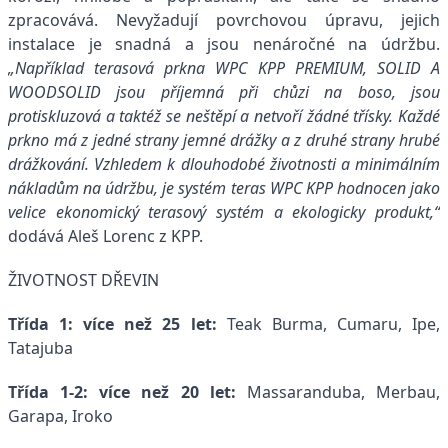
zpracovává. Nevyžadují povrchovou úpravu, jejich
instalace je snadná a jsou nenáročné na údržbu.
„Například terasová prkna
WPC KPP PREMIUM, SOLID A
WOODSOLID
jsou příjemná při chůzi na boso, jsou
protiskluzová a taktéž se neštěpí a netvoří žádné třísky. Každé
prkno má z jedné strany jemné drážky a z druhé strany hrubé
drážkování. Vzhledem k dlouhodobé životnosti a minimálním
nákladům na údržbu, je systém teras WPC KPP hodnocen jako
velice ekonomický terasový systém a ekologicky produkt,“
dodává Aleš Lorenc z KPP.
ŽIVOTNOST DŘEVIN
Třída 1: více než 25 let:
Teak Burma, Cumaru, Ipe,
Tatajuba
Třída 1-2: více než 20 let:
Massaranduba, Merbau,
Garapa, Iroko