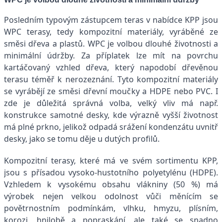
Posledním typovým zástupcem teras v nabídce KPP jsou
WPC terasy, tedy kompozitní materiály, vyráběné ze
směsi dřeva a plastů. WPC je volbou dlouhé životnosti a
minimální údržby. Za příplatek lze mít na povrchu
kartáčovaný vzhled dřeva, který napodobí dřevěnou
terasu téměř k nerozeznání. Tyto kompozitní materiály
se vyrábějí ze směsi dřevní moučky a HDPE nebo PVC. I
zde je důležitá správná volba, velký vliv má např.
konstrukce samotné desky, kde výrazně vyšší životnost
má plné prkno, jelikož odpadá srážení kondenzátu uvnitř
desky, jako se tomu děje u dutých profilů.
Kompozitní terasy, které má ve svém sortimentu KPP,
jsou s přísadou vysoko-hustotního polyetylénu (HDPE).
Vzhledem k vysokému obsahu vlákniny (50 %) má
výrobek nejen velkou odolnost vůči měnícím se
povětrnostním podmínkám, vlhku, hmyzu, plísním,
korozi, hnilobě a popraskání, ale také se snadno