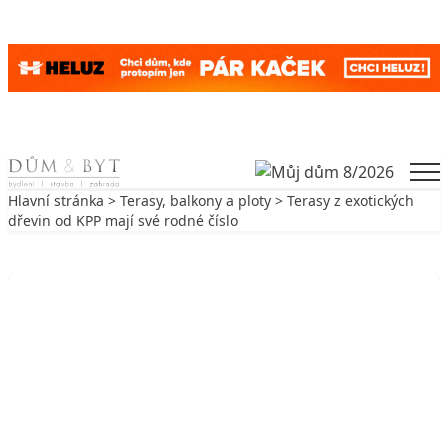
Skip to content
Men
Hlavní stránka
>
Terasy, balkony a ploty
> Terasy z exotických
dřevin od KPP mají své rodné číslo
Zpět na Terasy, balkony a ploty
TERASY, BALKONY A PLOTY
Terasy z exotických dřevin od KPP
mají své rodné číslo
20. 5. 2022
8 min. čtení