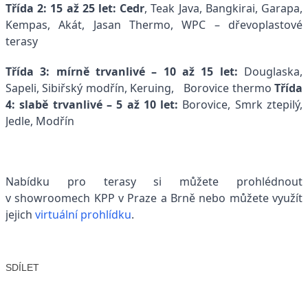
Třída 2: 15 až 25 let: Cedr
, Teak Java, Bangkirai, Garapa,
Kempas, Akát, Jasan Thermo, WPC – dřevoplastové
terasy
Třída 3: mírně trvanlivé – 10 až 15 let:
Douglaska,
Sapeli, Sibiřský modřín, Keruing, Borovice thermo
Třída
4: slabě trvanlivé – 5 až 10 let:
Borovice, Smrk ztepilý,
Jedle, Modřín
Nabídku pro terasy si můžete prohlédnout
v showroomech KPP v Praze a Brně nebo můžete využít
jejich
virtuální prohlídku
.
SDÍLET
Facebook
X
LinkedIn
Email