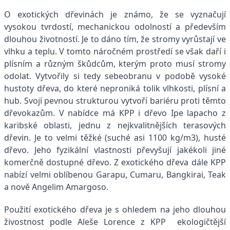
O exotických dřevinách je známo, že se vyznačují
vysokou tvrdostí, mechanickou odolností a především
dlouhou životností. Je to dáno tím, že stromy vyrůstají ve
vlhku a teplu. V tomto náročném prostředí se však daří i
plísním a různým škůdcům, kterým proto musí stromy
odolat. Vytvořily si tedy sebeobranu v podobě vysoké
hustoty dřeva, do které neproniká tolik vlhkosti, plísní a
hub. Svojí pevnou strukturou vytvoří bariéru proti těmto
dřevokazům. V nabídce má KPP i dřevo Ipe lapacho z
karibské oblasti, jednu z nejkvalitnějších terasových
dřevin. Je to velmi těžké (suché asi 1100 kg/m3), husté
dřevo. Jeho fyzikální vlastnosti převyšují jakékoli jiné
komerčně dostupné dřevo. Z exotického dřeva dále KPP
nabízí velmi oblíbenou Garapu, Cumaru, Bangkirai, Teak
a nově Angelim Amargoso.
Použití exotického dřeva je s ohledem na jeho dlouhou
živostnost podle Aleše Lorence z KPP ekologičtější