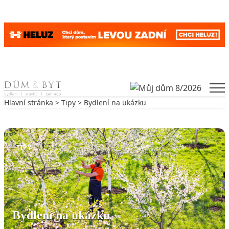
Skip to content
Men
Hlavní stránka
>
Tipy
> Bydlení na ukázku
Zpět na Tipy
TIPY
Bydlení na ukázku