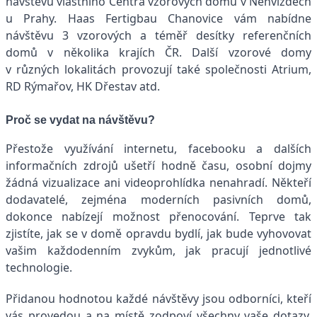
návštěvu vlastního Centra vzorových domů v Nehvizdech
u Prahy. Haas Fertigbau Chanovice vám nabídne
návštěvu 3 vzorových a téměř desítky referenčních
domů v několika krajích ČR. Další vzorové domy
v různých lokalitách provozují také společnosti Atrium,
RD Rýmařov, HK Dřestav atd.
Proč se vydat na návštěvu?
Přestože využívání internetu, facebooku a dalších
informačních zdrojů ušetří hodně času, osobní dojmy
žádná vizualizace ani videoprohlídka nenahradí. Někteří
dodavatelé, zejména moderních pasivních domů,
dokonce nabízejí možnost přenocování. Teprve tak
zjistíte, jak se v domě opravdu bydlí, jak bude vyhovovat
vašim každodenním zvykům, jak pracují jednotlivé
technologie.
Přidanou hodnotou každé návštěvy jsou odborníci, kteří
vás provedou a na místě zodpoví všechny vaše dotazy,