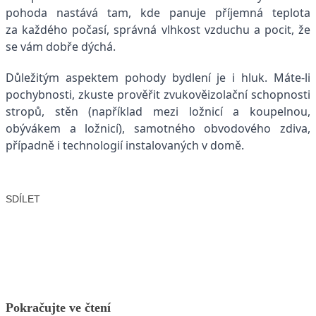
pohoda nastává tam, kde panuje příjemná teplota
za každého počasí, správná vlhkost vzduchu a pocit, že
se vám dobře dýchá.
Důležitým aspektem pohody bydlení je i hluk. Máte-li
pochybnosti, zkuste prověřit zvukověizolační schopnosti
stropů, stěn (například mezi ložnicí a koupelnou,
obývákem a ložnicí), samotného obvodového zdiva,
případně i technologií instalovaných v domě.
SDÍLET
Facebook
X
LinkedIn
Email
Pokračujte ve čtení