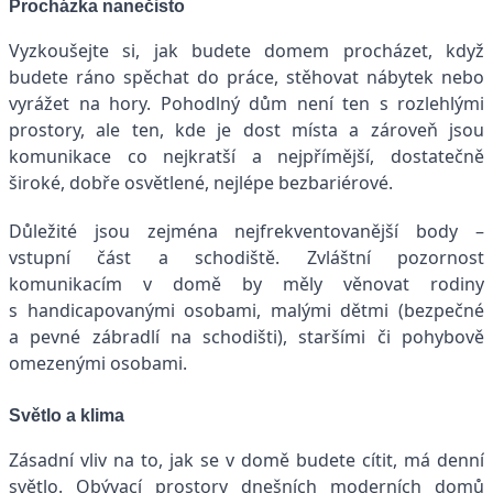
Procházka nanečisto
Vyzkoušejte si, jak budete domem procházet, když
budete ráno spěchat do práce, stěhovat nábytek nebo
vyrážet na hory. Pohodlný dům není ten s rozlehlými
prostory, ale ten, kde je dost místa a zároveň jsou
komunikace co nejkratší a nejpřímější, dostatečně
široké, dobře osvětlené, nejlépe bezbariérové.
Důležité jsou zejména nejfrekventovanější body –
vstupní část a schodiště. Zvláštní pozornost
komunikacím v domě by měly věnovat rodiny
s handicapovanými osobami, malými dětmi (bezpečné
a pevné zábradlí na schodišti), staršími či pohybově
omezenými osobami.
Světlo a klima
Zásadní vliv na to, jak se v domě budete cítit, má denní
světlo. Obývací prostory dnešních moderních domů