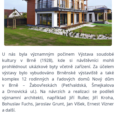
U nás byla významným počinem Výstava soudobé
kultury v Brně (1928), kde si návštěvníci mohli
prohlédnout ukázkové byty včetně zařízení. Za účelem
výstavy bylo vybudováno Brněnské výstaviště a také
komplex 12 rodinných a řadových domů Nový dům
v Brně – Žabovřeskách (Petřvaldská, Šmejkalova
a Drnovická ul.). Na návrzích a realizaci se podíleli
významní architekti, například Jiří Ruller, Jiří Kroha,
Bohuslav Fuchs, Jaroslav Grunt, Jan Víšek, Ernest Vízner
a další.