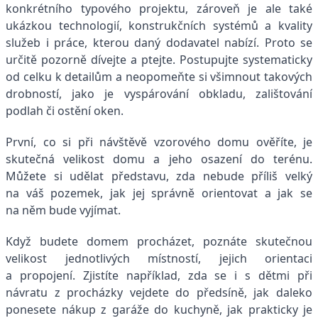
konkrétního typového projektu, zároveň je ale také
ukázkou technologií, konstrukčních systémů a kvality
služeb i práce, kterou daný dodavatel nabízí. Proto se
určitě pozorně dívejte a ptejte. Postupujte systematicky
od celku k detailům a neopomeňte si všimnout takových
drobností, jako je vyspárování obkladu, zalištování
podlah či ostění oken.
První, co si při návštěvě vzorového domu ověříte, je
skutečná velikost domu a jeho osazení do terénu.
Můžete si udělat představu, zda nebude příliš velký
na váš pozemek, jak jej správně orientovat a jak se
na něm bude vyjímat.
Když budete domem procházet, poznáte skutečnou
velikost jednotlivých místností, jejich orientaci
a propojení. Zjistíte například, zda se i s dětmi při
návratu z procházky vejdete do předsíně, jak daleko
ponesete nákup z garáže do kuchyně, jak prakticky je