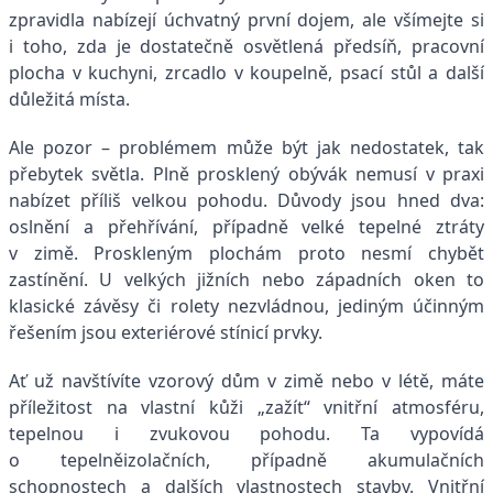
zpravidla nabízejí úchvatný první dojem, ale všímejte si
i toho, zda je dostatečně osvětlená předsíň, pracovní
plocha v kuchyni, zrcadlo v koupelně, psací stůl a další
důležitá místa.
Ale pozor – problémem může být jak nedostatek, tak
přebytek světla. Plně prosklený obývák nemusí v praxi
nabízet příliš velkou pohodu. Důvody jsou hned dva:
oslnění a přehřívání, případně velké tepelné ztráty
v zimě. Proskleným plochám proto nesmí chybět
zastínění. U velkých jižních nebo západních oken to
klasické závěsy či rolety nezvládnou, jediným účinným
řešením jsou exteriérové stínicí prvky.
Ať už navštívíte vzorový dům v zimě nebo v létě, máte
příležitost na vlastní kůži „zažít“ vnitřní atmosféru,
tepelnou i zvukovou pohodu. Ta vypovídá
o tepelněizolačních, případně akumulačních
schopnostech a dalších vlastnostech stavby. Vnitřní