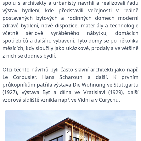
spolu s architekty a urbanisty navrhli a realizovali řadu
výstav bydlení, kde představili veřejnosti v reálně
postavených bytových a rodinných domech moderní
zdravé bydlení, nové dispozice, materiály a technologie
včetně sériově vyráběného nábytku, domácích
spotřebičů a dalšího vybavení. Tyto domy se po několika
měsících, kdy sloužily jako ukázkové, prodaly a ve většině
z nich se dodnes bydlí.
Otci těchto návrhů byli často slavní architekti jako např.
Le Corbusier, Hans Scharoun a další. K prvním
průkopníkům patřila výstava Die Wohnung ve Stuttgartu
(1927), výstava Byt a dílna ve Vratislavi (1929), další
vzorová sídliště vznikla např. ve Vídni a v Curychu.