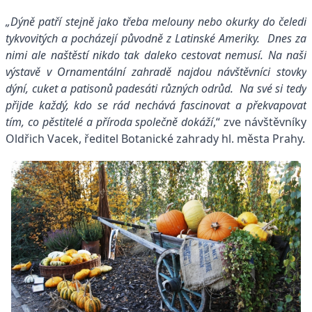
„Dýně patří stejně jako třeba melouny nebo okurky do čeledi
tykvovitých a pocházejí původně z Latinské Ameriky. Dnes za
nimi ale naštěstí nikdo tak daleko cestovat nemusí. Na naší
výstavě v Ornamentální zahradě najdou návštěvníci stovky
dýní, cuket a patisonů padesáti různých odrůd. Na své si tedy
přijde každý, kdo se rád nechává fascinovat a překvapovat
tím, co pěstitelé a příroda společně dokáží
,“ zve návštěvníky
Oldřich Vacek, ředitel Botanické zahrady hl. města Prahy.