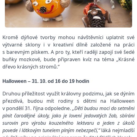
Kromě dýňové tvorby mohou návštěvníci uplatnit své
výtvarné sklony i v kreativní dílně založené na práci
s barevným pískem. A pro ty, kteří raději zapojí své šedé
buňky mozkové, bude připraven kvíz na téma „Krásné
dřevo krásných stromů.“
Halloween – 31. 10. od 16 do 19 hodin
Druhou příležitost využít královny podzimu, jak se dýním
přezdívá, budou mít rodiny s dětmi na Halloween
v pondělí 31. října odpoledne.
„Děti budou moci do setmění
plnit čarodějné úkoly, jako je lovení
jedovatých žab, sbírání
surovin pro výrobu kouzelného lektvaru a jeden z úkolů
povede i látkovým tunelem plným nebezpečí,“
láká nejmladší