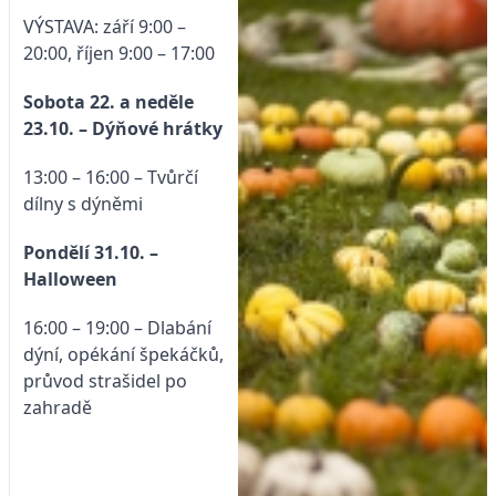
VÝSTAVA: září 9:00 –
20:00, říjen 9:00 – 17:00
Sobota 22. a neděle
23.10. – Dýňové hrátky
13:00 – 16:00 – Tvůrčí
dílny s dýněmi
Pondělí 31.10. –
Halloween
16:00 – 19:00 – Dlabání
dýní, opékání špekáčků,
průvod strašidel po
zahradě