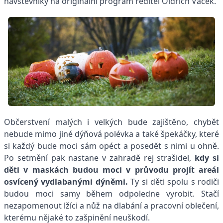
návštěvníky na originální program ředitel Oldřich Vacek.
Občerstvení malých i velkých bude zajištěno, chybět
nebude mimo jiné dýňová polévka a také špekáčky, které
si každý bude moci sám opéct a posedět s nimi u ohně.
Po setmění pak nastane v zahradě rej strašidel,
kdy si
děti v maskách budou moci v průvodu projít areál
osvícený vydlabanými dýněmi.
Ty si děti spolu s rodiči
budou moci samy během odpoledne vyrobit. Stačí
nezapomenout lžíci a nůž na dlabání a pracovní oblečení,
kterému nějaké to zašpinění neuškodí.