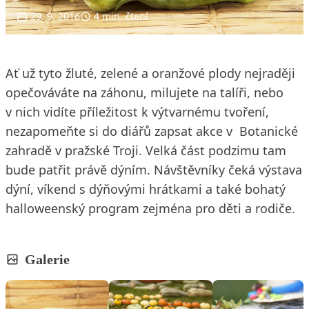
29. 9. 2016
4 min. čtení
Ať už tyto žluté, zelené a oranžové plody nejraději
opečováváte na záhonu, milujete na talíři, nebo
v nich vidíte příležitost k výtvarnému tvoření,
nezapomeňte si do diářů zapsat akce v Botanické
zahradě v pražské Troji. Velká část podzimu tam
bude patřit právě dýním. Návštěvníky čeká výstava
dýní, víkend s dýňovými hrátkami a také bohatý
halloweenský program zejména pro děti a rodiče.
Galerie