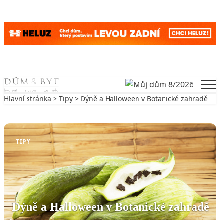
Skip to content
Men
Hlavní stránka
>
Tipy
> Dýně a Halloween v Botanické zahradě
Zpět na Tipy
TIPY
Dýně a Halloween v Botanické zahradě