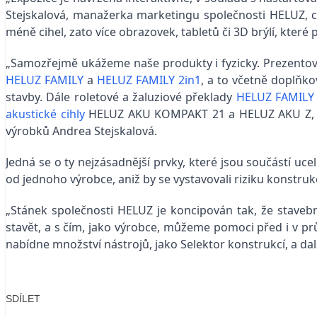
Stejskalová, manažerka marketingu společnosti HELUZ, 
méně cihel, zato více obrazovek, tabletů či 3D brýlí, kte
„Samozřejmě ukážeme naše produkty i fyzicky. Prezentov
HELUZ FAMILY
a
HELUZ FAMILY 2in1
, a to včetně doplňko
stavby. Dále roletové a žaluziové překlady
HELUZ FAMILY 
akustické cihly
HELUZ AKU KOMPAKT 21 a HELUZ AKU Z, kte
výrobků Andrea Stejskalová.
Jedná se o ty nejzásadnější prvky, které jsou součástí 
od jednoho výrobce, aniž by se vystavovali riziku konstr
„Stánek společnosti HELUZ je koncipován tak, že staveb
stavět, a s čím, jako výrobce, můžeme pomoci před i v 
nabídne množství nástrojů, jako Selektor konstrukcí, a dal
SDÍLET