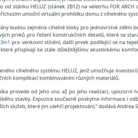
co od stánku HELUZ (stánek 2B12) na veletrhu FOR ARCH 
ré příchozím umožní virtuální prohlídku domu z cihelného sy
ány budou zejména cihelné bloky pro jednovrstvé zdění be
vých prvků pro řešení konstrukčních detailů, které se star
3in1
pro venkovní stínění, další prvek podílející se na t
ré přispívají ke stále důležitějšímu akustickému komfor
uceleného cihelného systému HELUZ, jenž umožňuje investor
ukčních komplikací kombinováním různých materiálů.
níka provede od jeho snu až po jeho realizaci, upozorní
průběhu stavby. Expozice současně poskytne informace i o
ších služeb, které jim ulehčí projektování,“ dodává Andrea 