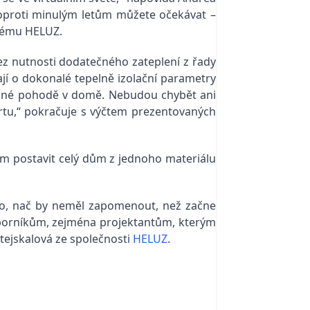
oproti minulým letům můžete očekávat –
stému HELUZ.
z nutnosti dodatečného zateplení z řady
ají o dokonalé tepelně izolační parametry
epelné pohodě v domě. Nebudou chybět ani
tu,“ pokračuje s výčtem prezentovaných
ům postavit celý dům z jednoho materiálu
 ho, nač by neměl zapomenout, než začne
dborníkům, zejména projektantům, kterým
Stejskalová ze společnosti
HELUZ
.