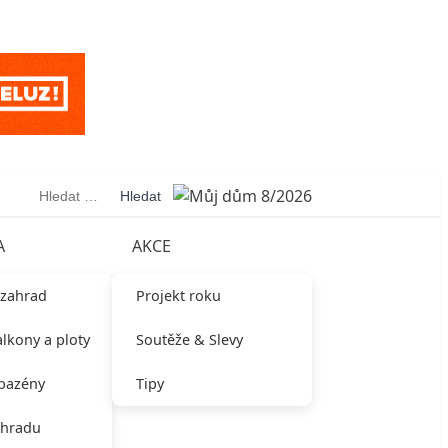
Vyhledávání
A
AKCE
 zahrad
Projekt roku
alkony a ploty
Soutěže & Slevy
 bazény
Tipy
ahradu