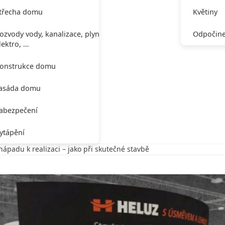
třecha domu
Květiny
ozvody vody, kanalizace, plynu,
Odpočine
lektro, …
onstrukce domu
asáda domu
abezpečení
ytápění
padu k realizaci – jako při skutečné stavbě