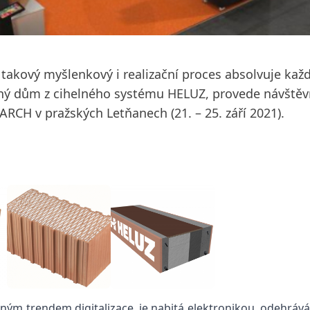
takový myšlenkový i realizační proces absolvuje kaž
ný dům z cihelného systému HELUZ, provede návštěv
RCH v pražských Letňanech (21. – 25. září 2021).
aným trendem digitalizace, je nabitá elektronikou, odehrává