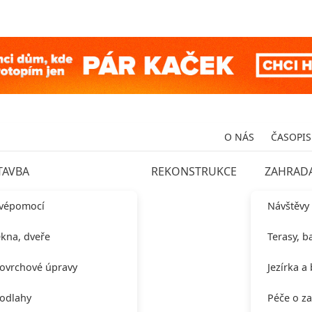
O NÁS
ČASOPIS
TAVBA
REKONSTRUKCE
ZAHRAD
vépomocí
Návštěvy
kna, dveře
Terasy, b
ovrchové úpravy
Jezírka a
odlahy
Péče o z