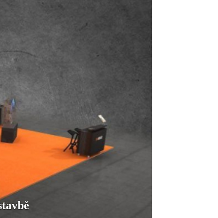
stavbě