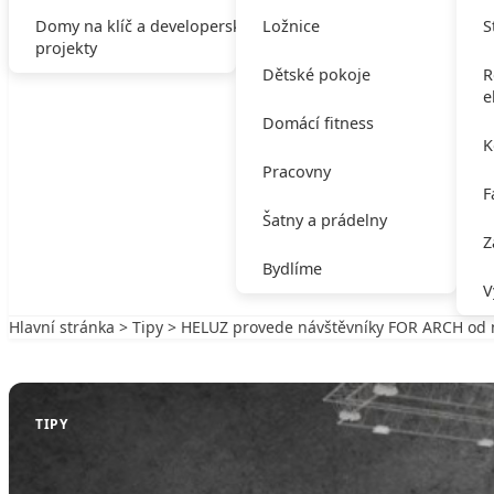
Domy na klíč a developerské
Ložnice
S
projekty
Dětské pokoje
R
e
Domácí fitness
K
Pracovny
F
Šatny a prádelny
Z
Bydlíme
V
Hlavní stránka
>
Tipy
> HELUZ provede návštěvníky FOR ARCH od ná
Zpět na Tipy
TIPY