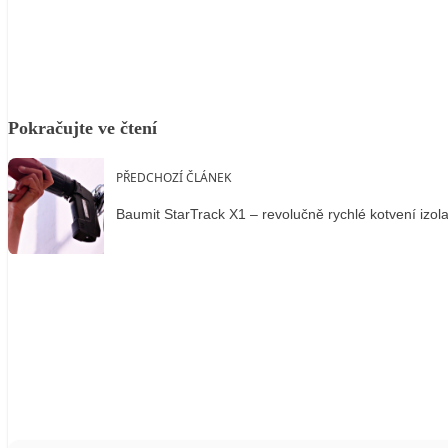
Facebook
X
LinkedIn
Email
Pokračujte ve čtení
PŘEDCHOZÍ ČLÁNEK
Baumit StarTrack X1 – revolučně rychlé kotvení izol