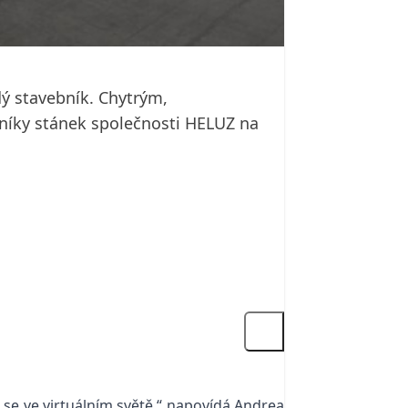
dý stavebník. Chytrým,
níky stánek společnosti HELUZ na
 se ve virtuálním světě,“ napovídá Andrea