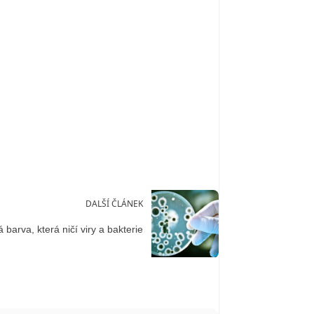
DALŠÍ ČLÁNEK
 barva, která ničí viry a bakterie