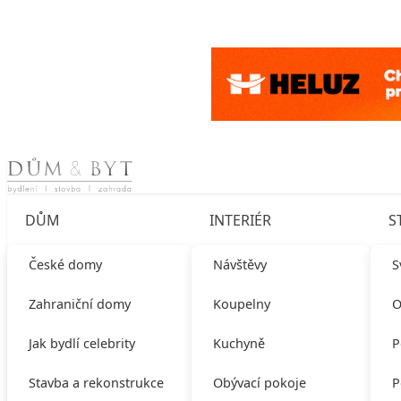
Skip to content
DŮM
INTERIÉR
S
České domy
Návštěvy
S
Zahraniční domy
Koupelny
O
Jak bydlí celebrity
Kuchyně
P
Stavba a rekonstrukce
Obývací pokoje
P