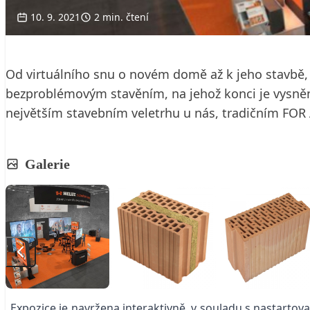
10. 9. 2021
2 min. čtení
Od virtuálního snu o novém domě až k jeho stavbě, 
bezproblémovým stavěním, na jehož konci je vysně
největším stavebním veletrhu u nás, tradičním FOR A
Galerie
„Expozice je navržena interaktivně, v souladu s nastartov