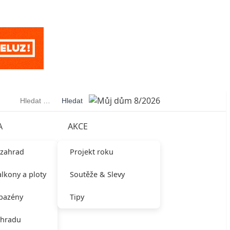
Vyhledávání
A
AKCE
 zahrad
Projekt roku
alkony a ploty
Soutěže & Slevy
 bazény
Tipy
ahradu