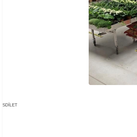
SDÍLET
Facebook
X
LinkedIn
Email