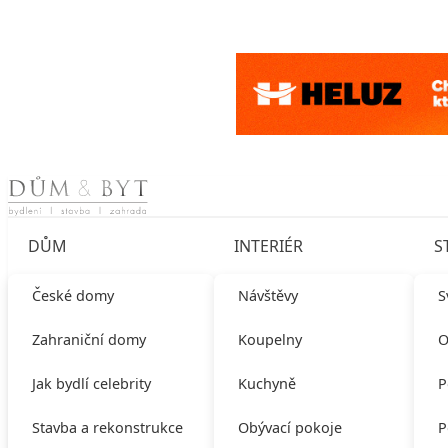
Skip to content
DŮM
INTERIÉR
S
České domy
Návštěvy
S
Zahraniční domy
Koupelny
O
Jak bydlí celebrity
Kuchyně
P
Stavba a rekonstrukce
Obývací pokoje
P