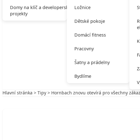
Domy na klíč a developerské
Ložnice
S
projekty
Dětské pokoje
R
e
Domácí fitness
K
Pracovny
F
Šatny a prádelny
Z
Bydlíme
V
Hlavní stránka
>
Tipy
> Hornbach znovu otevírá pro všechny záka
Zpět na Tipy
TIPY
Hornbach znovu otevírá pro všechny zá