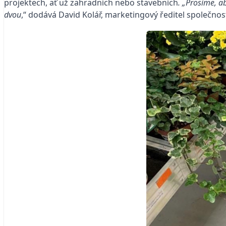
projektech, ať už zahradních nebo stavebních
. „Prosíme, a
dvou
,“ dodává David Kolář, marketingový ředitel společno