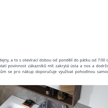
jny, a to s otevírací dobou od pondělí do pátku od 7:00 
e platí povinnost zákazníků mít zakrytá ústa a nos a dod
níkům se pro nákup doporučuje využívat pohodlnou samo