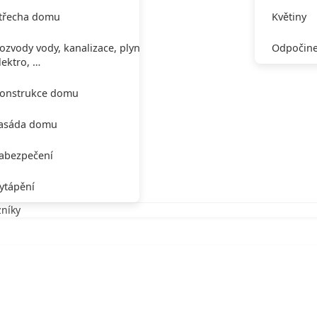
třecha domu
Květiny
ozvody vody, kanalizace, plynu,
Odpočine
lektro, …
onstrukce domu
asáda domu
abezpečení
ytápění
zníky
kazníky