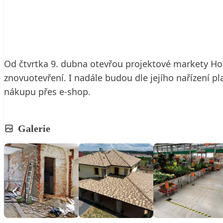
8. 4. 2020
2 min. čtení
Od čtvrtka 9. dubna otevřou projektové markety Horn
znovuotevření. I nadále budou dle jejího nařízení pl
nákupu přes e-shop.
Galerie