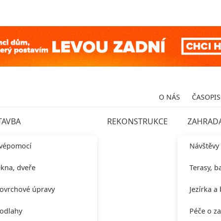
O NÁS
ČASOPIS
TAVBA
REKONSTRUKCE
ZAHRAD
vépomocí
Návštěvy
kna, dveře
Terasy, b
ovrchové úpravy
Jezírka a
odlahy
Péče o z