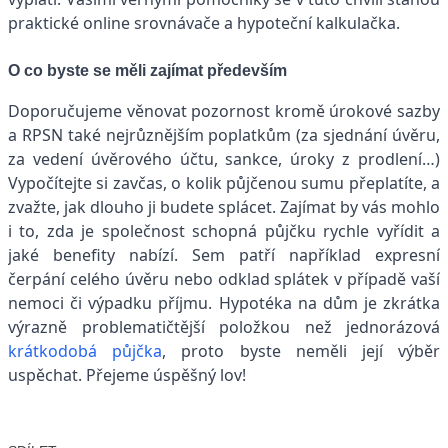
praktické online srovnávače a hypoteční kalkulačka.
O co byste se měli zajímat především
Doporučujeme věnovat pozornost kromě úrokové sazby
a RPSN také nejrůznějším poplatkům (za sjednání úvěru,
za vedení úvěrového účtu, sankce, úroky z prodlení…)
Vypočítejte si zavčas, o kolik půjčenou sumu přeplatíte, a
zvažte, jak dlouho ji budete splácet. Zajímat by vás mohlo
i to, zda je společnost schopná půjčku rychle vyřídit a
jaké benefity nabízí. Sem patří například expresní
čerpání celého úvěru nebo odklad splátek v případě vaší
nemoci či výpadku příjmu. Hypotéka na dům je zkrátka
výrazně problematičtější položkou než jednorázová
krátkodobá půjčka
, proto byste neměli její výběr
uspěchat. Přejeme úspěšný lov!