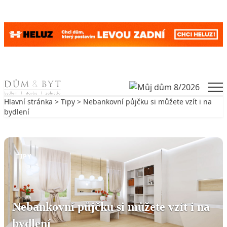
Skip to content
Men
Hlavní stránka
>
Tipy
> Nebankovní půjčku si můžete vzít i na
bydlení
Zpět na Tipy
TIPY
Nebankovní půjčku si můžete vzít i na
bydlení