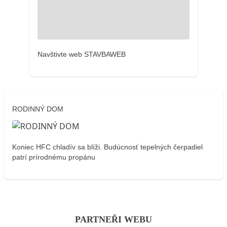
Navštivte web STAVBAWEB
RODINNÝ DOM
Koniec HFC chladív sa blíži. Budúcnosť tepelných čerpadiel
patrí prírodnému propánu
PARTNEŘI WEBU