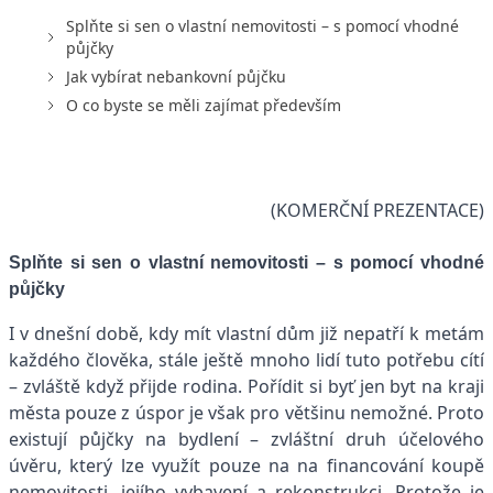
Splňte si sen o vlastní nemovitosti – s pomocí vhodné
půjčky
Jak vybírat nebankovní půjčku
O co byste se měli zajímat především
(KOMERČNÍ PREZENTACE)
Splňte si sen o vlastní nemovitosti – s pomocí vhodné
půjčky
I v dnešní době, kdy mít vlastní dům již nepatří k metám
každého člověka, stále ještě mnoho lidí tuto potřebu cítí
– zvláště když přijde rodina. Pořídit si byť jen byt na kraji
města pouze z úspor je však pro většinu nemožné. Proto
existují půjčky na bydlení – zvláštní druh účelového
úvěru, který lze využít pouze na na financování koupě
nemovitosti, jejího vybavení a rekonstrukci. Protože je