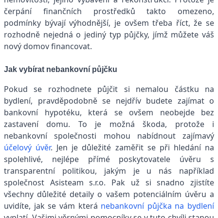
čerpání finančních prostředků takto omezeno,
podmínky bývají výhodnější, je ovšem třeba říct, že se
rozhodně nejedná o jediný typ půjčky, jímž můžete váš
nový domov financovat.
Jak vybírat nebankovní půjčku
Pokud se rozhodnete půjčit si nemalou částku na
bydlení, pravděpodobně se nejdřív budete zajímat o
bankovní hypotéku, která se ovšem neobejde bez
zastavení domu. To je možná škoda, protože i
nebankovní společnosti mohou nabídnout zajímavý
účelový úvěr
. Jen je důležité zaměřit se při hledání na
spolehlivé, nejlépe přímé poskytovatele úvěru s
transparentní politikou, jakým je u nás například
společnost Asisteam s.r.o. Pak už si snadno zjistíte
všechny důležité detaily o vašem potenciálním úvěru a
uvidíte, jak se vám která
nebankovní půjčka na bydlení
vyplatí. Vašimi věrnými pomocníky se v tuto chvíli stanou