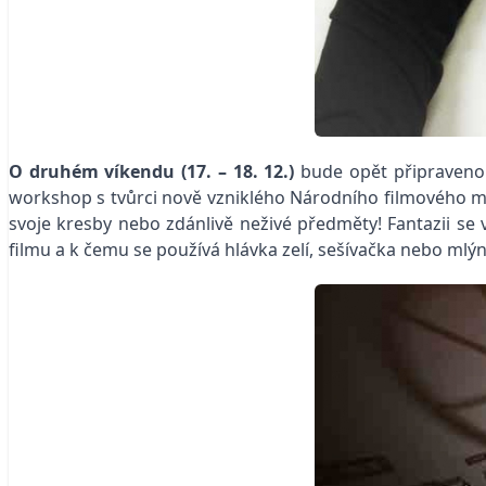
O druhém víkendu (17. – 18. 12.)
bude opět připraveno t
workshop s tvůrci nově vzniklého Národního filmového muz
svoje kresby nebo zdánlivě neživé předměty! Fantazii se 
filmu a k čemu se používá hlávka zelí, sešívačka nebo mlý