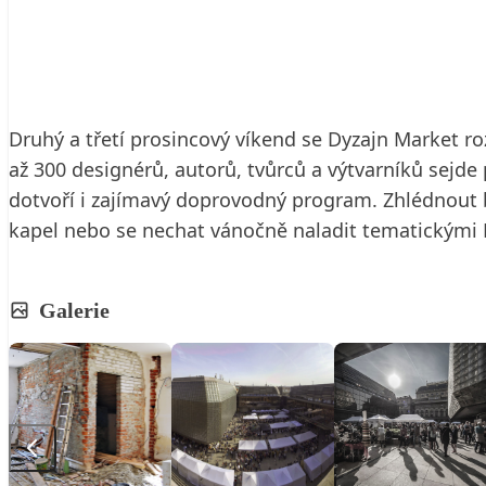
23. 11. 2016
3 min. čtení
Druhý a třetí prosincový víkend se Dyzajn Market 
až 300 designérů, autorů, tvůrců a výtvarníků sejde
dotvoří i zajímavý doprovodný program. Zhlédnout b
kapel nebo se nechat vánočně naladit tematickými D
Galerie