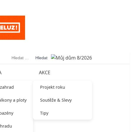
Vyhledávání
A
AKCE
 zahrad
Projekt roku
alkony a ploty
Soutěže & Slevy
 bazény
Tipy
ahradu