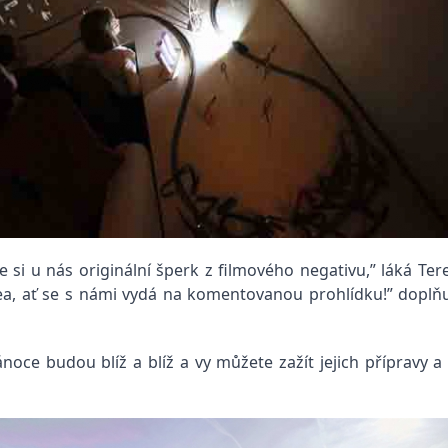
e si u nás originální šperk z filmového negativu,” láká Ter
ea, ať se s námi vydá na komentovanou prohlídku!” doplň
Vánoce budou blíž a blíž a vy můžete zažít jejich přípravy