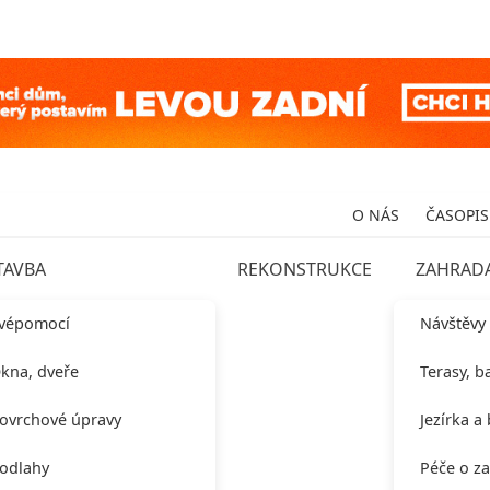
O NÁS
ČASOPIS
TAVBA
REKONSTRUKCE
ZAHRAD
vépomocí
Návštěvy
kna, dveře
Terasy, b
ovrchové úpravy
Jezírka a
odlahy
Péče o z