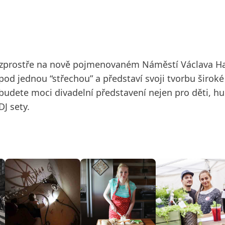
rozprostře na nově pojmenovaném Náměstí Václava Ha
 pod jednou “střechou” a představí svoji tvorbu širok
udete moci divadelní představení nejen pro děti, hud
J sety.