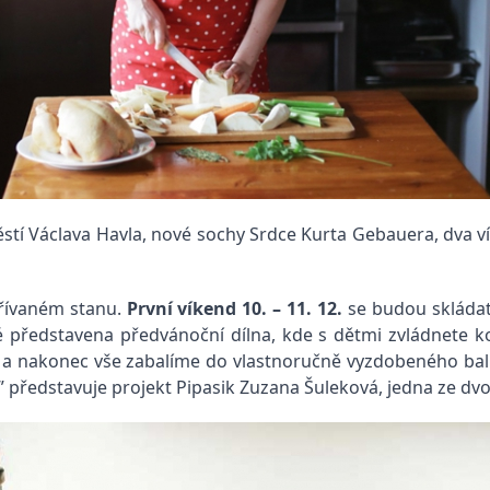
stí Václava Havla, nové sochy Srdce Kurta Gebauera, dva 
hřívaném stanu.
První víkend 10. – 11. 12.
se budou skládat
é představena předvánoční dílna, kde s dětmi zvládnete 
k a nakonec vše zabalíme do vlastnoručně vyzdobeného ba
,” představuje projekt Pipasik Zuzana Šuleková, jedna ze dv