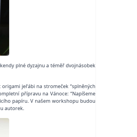
víkendy plné dyzajnu a téměř dvojnásobek
 origami jeřábi na stromeček “splněných
kompletní přípravu na Vánoce: “Napíšeme
licího papíru. V našem workshopu budou
ou autorek.