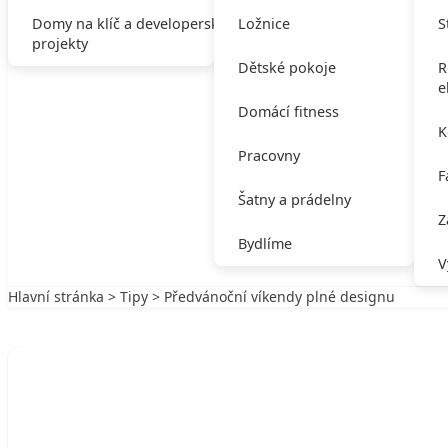
Domy na klíč a developerské
Ložnice
S
projekty
Dětské pokoje
R
e
Domácí fitness
K
Pracovny
F
Šatny a prádelny
Z
Bydlíme
V
Hlavní stránka
>
Tipy
> Předvánoční víkendy plné designu
Zpět na Tipy
TIPY
Předvánoční víkendy plné designu