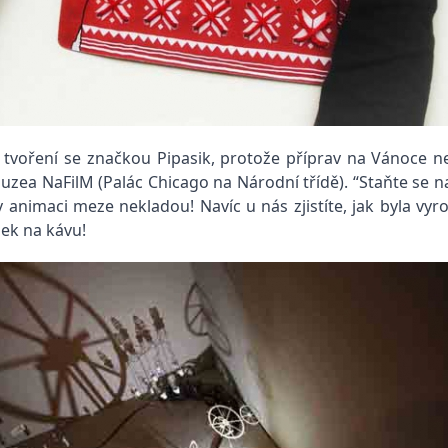
voření se značkou Pipasik, protože příprav na Vánoce nen
ea NaFilM (Palác Chicago na Národní třídě). “Staňte se na 
v animaci meze nekladou! Navíc u nás zjistíte, jak byla v
nek na kávu!