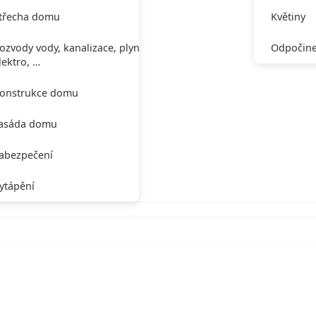
třecha domu
Květiny
ozvody vody, kanalizace, plynu,
Odpočine
lektro, …
onstrukce domu
asáda domu
abezpečení
ytápění