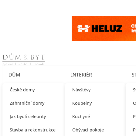
Skip to content
DŮM
INTERIÉR
S
České domy
Návštěvy
S
Zahraniční domy
Koupelny
O
Jak bydlí celebrity
Kuchyně
P
Stavba a rekonstrukce
Obývací pokoje
P