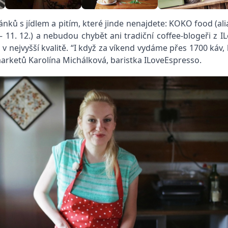
ánků s jídlem a pitím, které jinde nenajdete: KOKO food (a
. – 11. 12.) a nebudou chybět ani tradiční coffee-blogeři z
 v nejvyšší kvalitě. “I když za víkend vydáme přes 1700 káv
marketů Karolína Michálková, baristka ILoveEspresso.