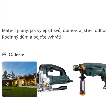
21. 3. 2016
3 min. čtení
Máte-li plány, jak vylepšit svůj domov, a jste-li od
Rodinný dům a pojďte vyhrát!
Galerie