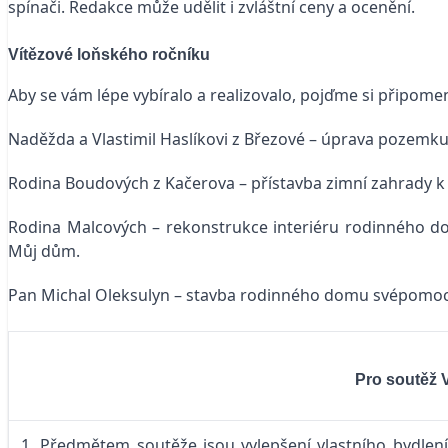
spínači. Redakce může udělit i zvláštní ceny a ocenění.
Vítězové loňského ročníku
Aby se vám lépe vybíralo a realizovalo, pojďme si připomeno
Naděžda a Vlastimil Haslíkovi z Březové – úprava pozemk
Rodina Boudových z Kačerova – přístavba zimní zahrady k
Rodina Malcových – rekonstrukce interiéru rodinného do
Můj dům.
Pan Michal Oleksulyn – stavba rodinného domu svépomocí,
Pro soutěž V
1. Předmětem soutěže jsou vylepšení vlastního bydlení 