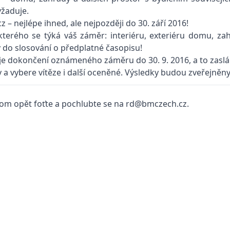
yžaduje.
– nejlépe ihned, ale nejpozději do 30. září 2016!
, kterého se týká váš záměr: interiéru, exteriéru domu, z
 do slosování o předplatné časopisu!
 je dokončení oznámeného záměru do 30. 9. 2016, a to zaslán
a vybere vítěze i další oceněné. Výsledky budou zveřejněn
 potom opět foťte a pochlubte se na rd@bmczech.cz.