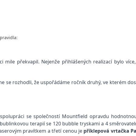
pravidla:
 mile překvapil. Nejenže přihlášených realizací bylo více
me se rozhodli, že uspořádáme ročník druhý, ve kterém dosta
e spolupráci se společností Mountfield opravdu hodnotnou
bublinkovou terapií se 120 bubble tryskami a 4 směrovateln
aserovým pravítkem a třetí cenou je
p
říklepová vrtačka P