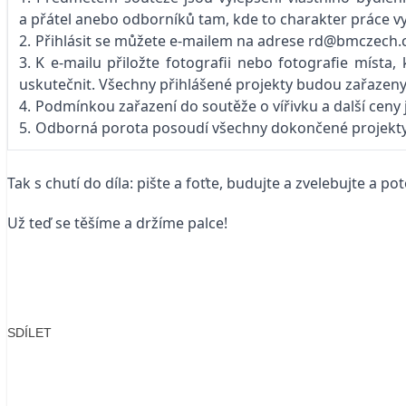
a přátel anebo odborníků tam, kde to charakter práce v
2. Přihlásit se můžete e-mailem na adrese rd@bmczech.cz 
3. K e-mailu přiložte fotografii nebo fotografie místa
uskutečnit. Všechny přihlášené projekty budou zařazeny
4. Podmínkou zařazení do soutěže o vířivku a další ceny
5. Odborná porota posoudí všechny dokončené projekty 
Tak s chutí do díla: pište a foťte, budujte a zvelebujte a
Už teď se těšíme a držíme palce!
SDÍLET
Facebook
X
LinkedIn
Email