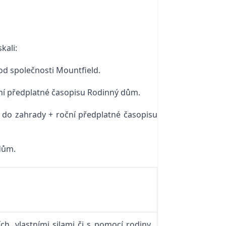
kali:
od společnosti Mountfield.
ční předplatné časopisu Rodinný dům.
 do zahrady + roční předplatné časopisu
dům.
h, vlastními silami či s pomocí rodiny