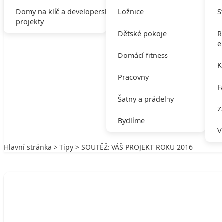
Domy na klíč a developerské
Ložnice
S
projekty
Dětské pokoje
R
e
Domácí fitness
K
Pracovny
F
Šatny a prádelny
Z
Bydlíme
V
Hlavní stránka
>
Tipy
> SOUTĚŽ: VÁŠ PROJEKT ROKU 2016
Zpět na Tipy
TIPY
SOUTĚŽ: VÁŠ PROJEKT ROKU 2016