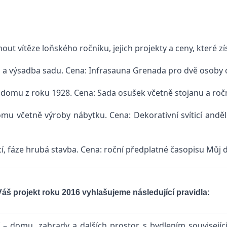
ut vítěze loňského ročníku, jejich projekty a ceny, které zís
u a výsadba sadu. Cena: Infrasauna Grenada pro dvě osoby 
 domu z roku 1928. Cena: Sada osušek včetně stojanu a ro
mu včetně výroby nábytku. Cena: Dekorativní svíticí anděl
 fáze hrubá stavba. Cena: roční předplatné časopisu Můj 
áš projekt roku 2016 vyhlašujeme následující pravidla:
– domu, zahrady a dalších prostor s bydlením souvisejícíc