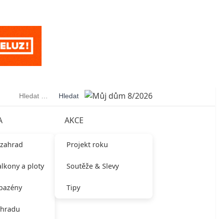
Vyhledávání
A
AKCE
 zahrad
Projekt roku
alkony a ploty
Soutěže & Slevy
 bazény
Tipy
ahradu