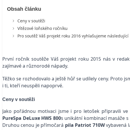
Obsah článku
Ceny v soutěži
Vítězové loňského ročníku
Pro soutěž Váš projekt roku 2016 vyhlašujeme následující 
První ročník soutěže Váš projekt roku 2015 nás v redakci
zajímavé a různorodé nápady.
Těžko se rozhodovalo a ještě hůř se udílely ceny. Proto js
i ti, kteří neuspěli napoprvé.
Ceny v soutěži
Jako pořádnou motivaci jsme i pro letošek připravili v
PureSpa DeLuxe HWS 800
s unikátní kombinací masáže s 
Druhou cenou je p
římočará
pila Patriot 710W
vybavená l