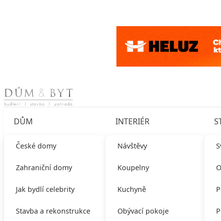
Skip to content
DŮM
INTERIÉR
S
České domy
Návštěvy
S
Zahraniční domy
Koupelny
O
Jak bydlí celebrity
Kuchyně
P
Stavba a rekonstrukce
Obývací pokoje
P