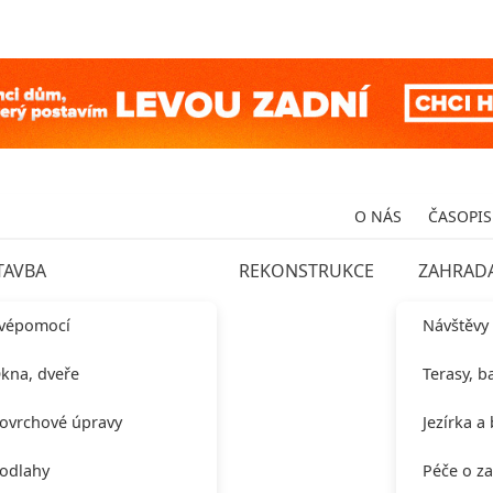
O NÁS
ČASOPIS
TAVBA
REKONSTRUKCE
ZAHRAD
vépomocí
Návštěvy
kna, dveře
Terasy, b
ovrchové úpravy
Jezírka a
odlahy
Péče o z