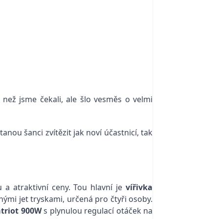
, než jsme čekali, ale šlo vesměs o velmi
nou šanci zvítězit jak noví účastnicí, tak
 a atraktivní ceny. Tou hlavní je
vířivka
ými jet tryskami, určená pro čtyři osoby.
atriot 900W
s plynulou regulací otáček na