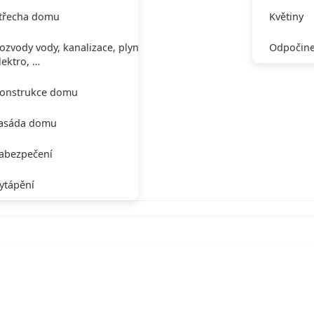
třecha domu
Květiny
ozvody vody, kanalizace, plynu,
Odpočine
lektro, …
onstrukce domu
asáda domu
abezpečení
ytápění