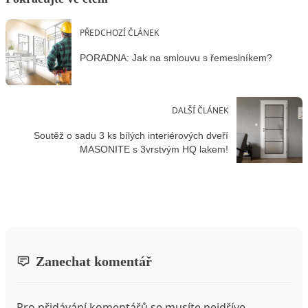
PŘEDCHOZÍ ČLÁNEK
PORADNA: Jak na smlouvu s řemeslníkem?
DALŠÍ ČLÁNEK
Soutěž o sadu 3 ks bílých interiérových dveří
MASONITE s 3vrstvým HQ lakem!
Zanechat komentář
Pro přidávání komentářů se musíte nejdříve