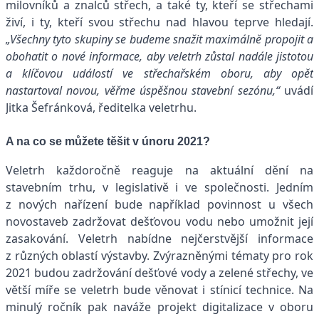
milovníků a znalců střech, a také ty, kteří se střechami
živí, i ty, kteří svou střechu nad hlavou teprve hledají.
„Všechny tyto skupiny se budeme snažit maximálně propojit a
obohatit o nové informace, aby veletrh zůstal nadále jistotou
a klíčovou událostí ve střechařském oboru, aby opět
nastartoval novou, věřme úspěšnou stavební sezónu,“
uvádí
Jitka Šefránková, ředitelka veletrhu.
A na co se můžete těšit v únoru 2021?
Veletrh každoročně reaguje na aktuální dění na
stavebním trhu, v legislativě i ve společnosti. Jedním
z nových nařízení bude například povinnost u všech
novostaveb zadržovat dešťovou vodu nebo umožnit její
zasakování. Veletrh nabídne nejčerstvější informace
z různých oblastí výstavby. Zvýrazněnými tématy pro rok
2021 budou zadržování dešťové vody a zelené střechy, ve
větší míře se veletrh bude věnovat i stínicí technice. Na
minulý ročník pak naváže projekt digitalizace v oboru