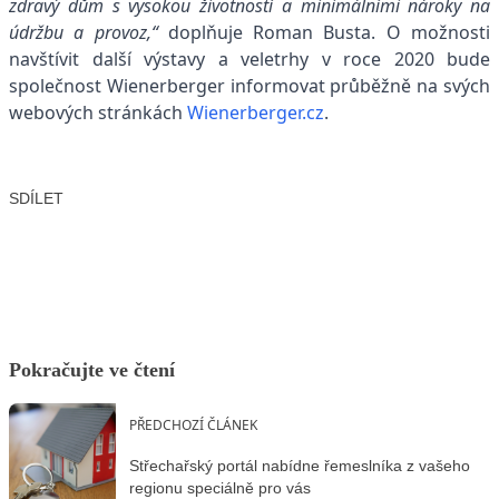
zdravý dům s vysokou životností a minimálními nároky na
údržbu a provoz,“
doplňuje Roman Busta. O možnosti
navštívit další výstavy a veletrhy v roce 2020 bude
společnost Wienerberger informovat průběžně na svých
webových stránkách
Wienerberger.cz
.
SDÍLET
Facebook
X
LinkedIn
Email
Pokračujte ve čtení
PŘEDCHOZÍ ČLÁNEK
Střechařský portál nabídne řemeslníka z vašeho
regionu speciálně pro vás