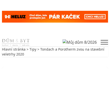
Skip to content
Men
Hlavní stránka
>
Tipy
> Tondach a Porotherm zvou na stavební
veletrhy 2020
Zpět na Tipy
TIPY
Tondach a Porotherm zvou na
stavební veletrhy 2020
4. 2. 2020
3 min. čtení