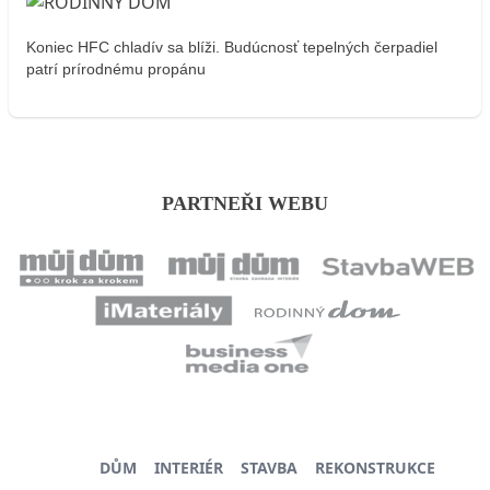
Koniec HFC chladív sa blíži. Budúcnosť tepelných čerpadiel
patrí prírodnému propánu
PARTNEŘI WEBU
DŮM
INTERIÉR
STAVBA
REKONSTRUKCE