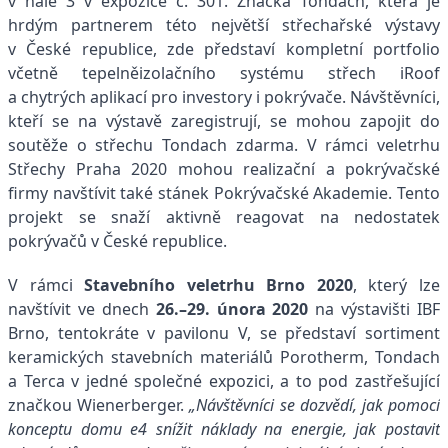
v hale 3 v expozice č. 301. Značka Tondach, která je
hrdým partnerem této největší střechařské výstavy
v České republice, zde představí kompletní portfolio
včetně tepelněizolačního systému střech iRoof
a chytrých aplikací pro investory i pokrývače. Návštěvníci,
kteří se na výstavě zaregistrují, se mohou zapojit do
soutěže o střechu Tondach zdarma. V rámci veletrhu
Střechy Praha 2020 mohou realizační a pokrývačské
firmy navštívit také stánek Pokrývačské Akademie. Tento
projekt se snaží aktivně reagovat na nedostatek
pokrývačů v České republice.
V rámci
Stavebního veletrhu Brno 2020
, který lze
navštívit ve dnech
26.–29. února 2020
na výstavišti IBF
Brno, tentokráte v pavilonu V, se představí sortiment
keramických stavebních materiálů Porotherm, Tondach
a Terca v jedné společné expozici, a to pod zastřešující
značkou Wienerberger.
„Návštěvníci se dozvědí, jak pomocí
konceptu domu e4 snížit náklady na energie, jak postavit