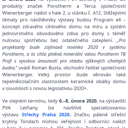
produkty značek Porotherm a Terca společnosti
Wienerberger nalézt v hale 2, u stánku č. A12. Stěžejními
tématy pro návštěvníky výstavy budou Program e4 –
koncept zdravého cihlového domu na míru a systém
jednovrstvého obvodového zdiva pro domy s téměř
nulovou spotřebou bez odatečného zateplení.
„Pro
projektanty bude zajímavá novinka 2020 v systému
Porotherm, a to cihla plněná minerální vatou Porotherm TB
Profi s vysokou únosností pro stavbu výškových cihelných
budov,“
uvádí Roman Busta, obchodní ředitel společnosti
Wienerberger. Velký prostor bude věnován také
tepelněizolačním vlastnostem keramické obálky domu
v souvislosti s novou legislativou 2020+.
Ve stejném termínu, tedy
6.–8. února 2020
, na výstavišti
PVA Letňany, lze navštívit specializovanou
výstavu
Střechy Praha 2020
.
Značku pálené střešní
krytiny Tondach mohou veřejnost i odborníci nalézt