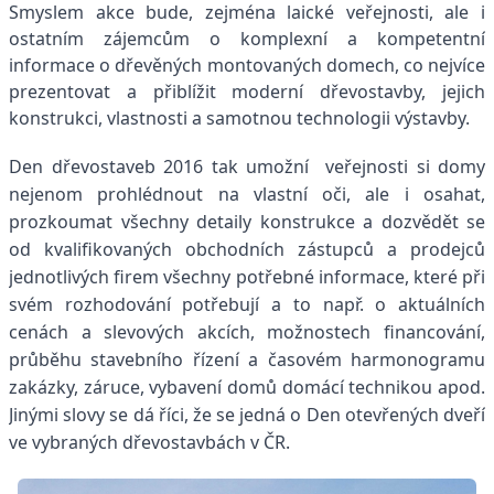
Smyslem akce bude, zejména laické veřejnosti, ale i
ostatním zájemcům o komplexní a kompetentní
informace o dřevěných montovaných domech, co nejvíce
prezentovat a přiblížit moderní dřevostavby, jejich
konstrukci, vlastnosti a samotnou technologii výstavby.
Den dřevostaveb 2016 tak umožní veřejnosti si domy
nejenom prohlédnout na vlastní oči, ale i osahat,
prozkoumat všechny detaily konstrukce a dozvědět se
od kvalifikovaných obchodních zástupců a prodejců
jednotlivých firem všechny potřebné informace, které při
svém rozhodování potřebují a to např. o aktuálních
cenách a slevových akcích, možnostech financování,
průběhu stavebního řízení a časovém harmonogramu
zakázky, záruce, vybavení domů domácí technikou apod.
Jinými slovy se dá říci, že se jedná o
Den otevřených dveří
ve vybraných dřevostavbách v ČR.