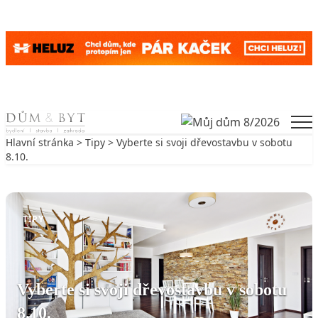
Skip to content
Men
Hlavní stránka
>
Tipy
> Vyberte si svoji dřevostavbu v sobotu
8.10.
Zpět na Tipy
TIPY
Vyberte si svoji dřevostavbu v sobotu
8.10.