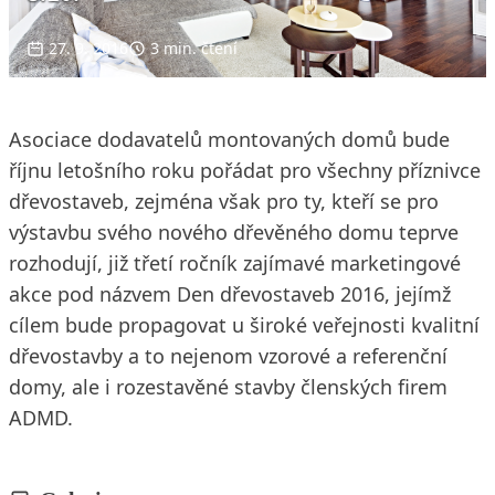
27. 9. 2016
3 min. čtení
Asociace dodavatelů montovaných domů bude
říjnu letošního roku pořádat pro všechny příznivce
dřevostaveb, zejména však pro ty, kteří se pro
výstavbu svého nového dřevěného domu teprve
rozhodují, již třetí ročník zajímavé marketingové
akce pod názvem Den dřevostaveb 2016, jejímž
cílem bude propagovat u široké veřejnosti kvalitní
dřevostavby a to nejenom vzorové a referenční
domy, ale i rozestavěné stavby členských firem
ADMD.