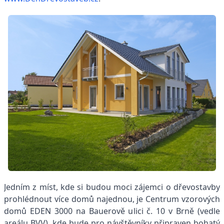
Jedním z míst, kde si budou moci zájemci o dřevostavby
prohlédnout více domů najednou, je Centrum vzorových
domů EDEN 3000 na Bauerově ulici č. 10 v Brně (vedle
areálu BVV), kde bude pro návštěvníky připraven bohatý