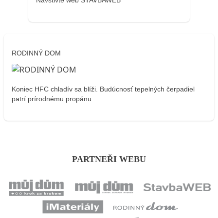
Navštivte web STAVBAWEB
RODINNÝ DOM
Koniec HFC chladív sa blíži. Budúcnosť tepelných čerpadiel
patrí prírodnému propánu
PARTNEŘI WEBU