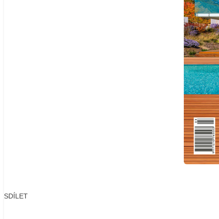
SDÍLET
Facebook
X
LinkedIn
Email