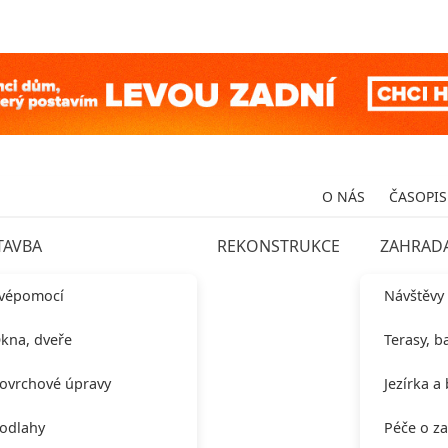
O NÁS
ČASOPIS
TAVBA
REKONSTRUKCE
ZAHRAD
vépomocí
Návštěvy
kna, dveře
Terasy, b
ovrchové úpravy
Jezírka a
odlahy
Péče o z