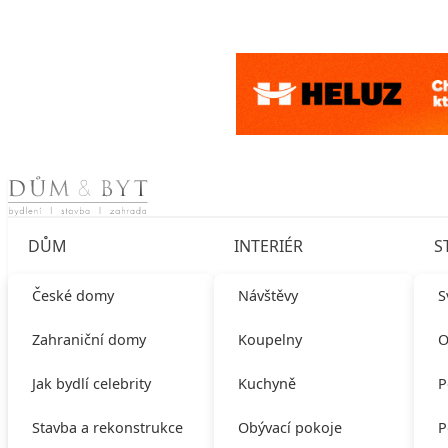
Skip to content
DŮM
INTERIÉR
S
České domy
Návštěvy
S
Zahraniční domy
Koupelny
O
Jak bydlí celebrity
Kuchyně
P
Stavba a rekonstrukce
Obývací pokoje
P