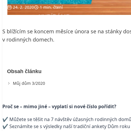
24. 2. 2020
1 min. čtení
S blížícím se koncem měsíce února se na stánky do
v rodinných domech.
Obsah článku
Můj dům 3/2020
Proč se – mimo jiné – vyplatí si nové číslo pořídit?
✔ Můžete se těšit na 7 návštěv úžasných rodinných dom
✔ Seznámíte se s výsledky naší tradiční ankety Dům roku