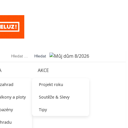
Vyhledávání
A
AKCE
 zahrad
Projekt roku
alkony a ploty
Soutěže & Slevy
 bazény
Tipy
ahradu