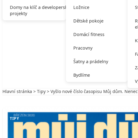
Domy na klíč a developerské
Ložnice
S
projekty
Dětské pokoje
R
e
Domácí fitness
K
Pracovny
F
Šatny a prádelny
Z
Bydlíme
V
Hlavní stránka
>
Tipy
> Vyšlo nové číslo časopisu Můj dům. Nenecht
Zpět na Tipy
TIPY