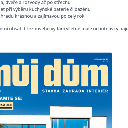
, dveře a rozvody až po střechu
ržet při výběru kuchyňské baterie či bazénu
ahradu krásnou a zajímavou po celý rok
etní obsah březnového vydání včetně malé ochutnávky naj