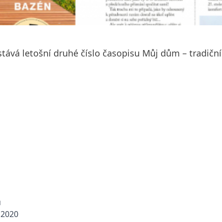
stává letošní druhé číslo časopisu Můj dům – tradič
ů
 2020