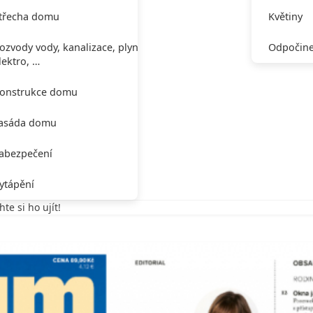
třecha domu
Květiny
ozvody vody, kanalizace, plynu,
Odpočine
lektro, …
onstrukce domu
asáda domu
abezpečení
ytápění
e si ho ujít!