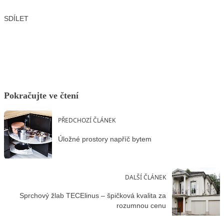
SDÍLET
Facebook
X
LinkedIn
Email
Pokračujte ve čtení
PŘEDCHOZÍ ČLÁNEK
Úložné prostory napříč bytem
DALŠÍ ČLÁNEK
Sprchový žlab TECElinus – špičková kvalita za
rozumnou cenu