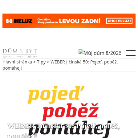
Skip to content
Men
Hlavní stránka
>
Tipy
> WEBER Jičínská 50: Pojeď, poběž,
pomáhej!
Zpět na Tipy
TIPY
WEBER Jičínská 50: Pojeď, poběž,
pomáhej!