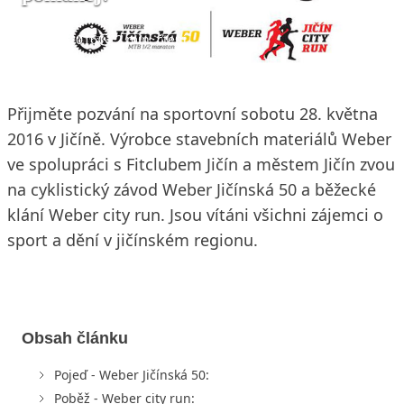
3. 5. 2016
2 min. čtení
Přijměte pozvání na sportovní sobotu 28. května
2016 v Jičíně. Výrobce stavebních materiálů Weber
ve spolupráci s Fitclubem Jičín a městem Jičín zvou
na cyklistický závod Weber Jičínská 50 a běžecké
klání Weber city run. Jsou vítáni všichni zájemci o
sport a dění v jičínském regionu.
Obsah článku
Pojeď - Weber Jičínská 50:
Poběž - Weber city run: