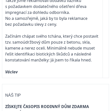
Takže jsme reklamovali dodávku vazníků
s požadavkem dodatečného ošetření dřeva
impregnací za dohledu odborníka.
No a samozřejmě, jaká by to byla reklamace
bez požadavku slevy z ceny.
Začínám chápat svého tchána, který chce postavit
tzv. samoúdržbový dům pouze z betonu, skla,
kamene a nerez oceli. Minimálně nebude muset
řešit identifikaci biotických škůdců a následné
konstatování manželky: Já jsem to říkala hned.
Václav
NÁŠ TIP
ZÍSKEJTE ČASOPIS RODINNÝ DŮM ZDARMA