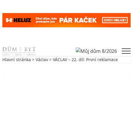
Skip to content
Men
Hlavní stránka
>
Václav
> VÁCLAV – 22. díl: První reklamace
Zpět na Václav
VÁCLAV
VÁCLAV – 22. díl: První reklamace
9. 11. 2006
3 min. čtení