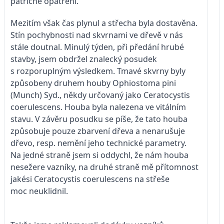
patřičné opatření.
Mezitím však čas plynul a střecha byla dostavěna.
Stín pochybnosti nad skvrnami ve dřevě v nás
stále doutnal. Minulý týden, při předání hrubé
stavby, jsem obdržel znalecký posudek
s rozporuplným výsledkem. Tmavé skvrny byly
způsobeny druhem houby Ophiostoma pini
(Munch) Syd., někdy určovaný jako Ceratocystis
coerulescens. Houba byla nalezena ve vitálním
stavu. V závěru posudku se píše, že tato houba
způsobuje pouze zbarvení dřeva a nenarušuje
dřevo, resp. nemění jeho technické parametry.
Na jedné straně jsem si oddychl, že nám houba
nesežere vazníky, na druhé straně mě přítomnost
jakési Ceratocystis coerulescens na střeše
moc neuklidnil.