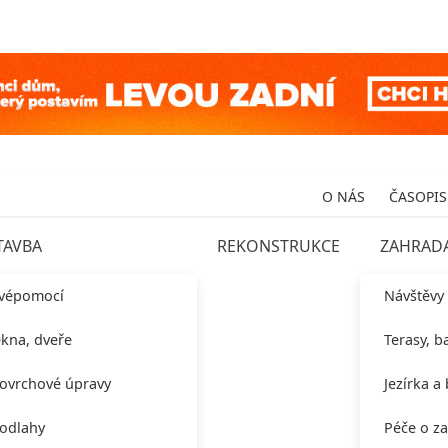
O NÁS
ČASOPIS
TAVBA
REKONSTRUKCE
ZAHRAD
vépomocí
Návštěvy
kna, dveře
Terasy, b
ovrchové úpravy
Jezírka a
odlahy
Péče o z