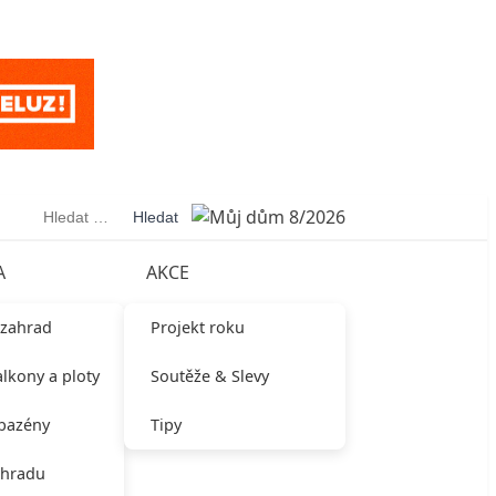
Vyhledávání
A
AKCE
 zahrad
Projekt roku
alkony a ploty
Soutěže & Slevy
 bazény
Tipy
ahradu