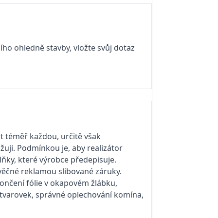
ího ohledně stavby, vložte svůj dotaz
it téměř každou, určitě však
uji. Podmínkou je, aby realizátor
lňky, které výrobce předepisuje.
ěčné reklamou slibované záruky.
končení fólie v okapovém žlábku,
 tvarovek, správné oplechování komína,