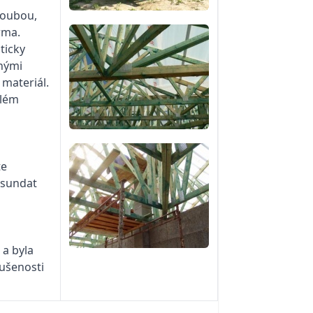
houbou,
rma.
ticky
enými
 materiál.
blém
te
 sundat
 a byla
kušenosti