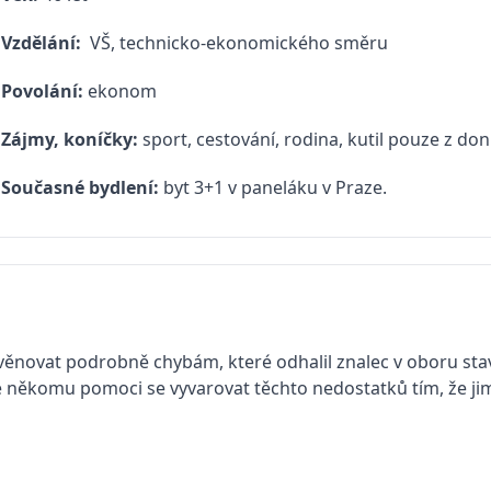
Vzdělání:
VŠ, technicko-ekonomického směru
Povolání:
ekonom
Zájmy, koníčky:
sport, cestování, rodina, kutil pouze z do
Současné bydlení:
byt 3+1 v paneláku v Praze.
 věnovat podrobně chybám, které odhalil znalec v oboru stav
e někomu pomoci se vyvarovat těchto nedostatků tím, že ji