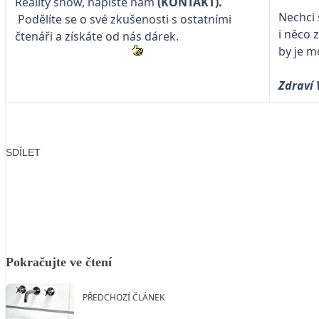
Reality show, napište nám
(KONTAKT).
Nechci 
Podělíte se o své zkušenosti s ostatními
i něco 
čtenáři a získáte od nás dárek.
by je m
Zdraví 
SDÍLET
Facebook
X
LinkedIn
Email
Pokračujte ve čtení
PŘEDCHOZÍ ČLÁNEK