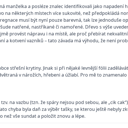
má manželka a posléze znalec identifikovali jako napadení 
evo na některých místech více sukovité, než předpokládá no
regnace musí být nyní pouze barevná, tak lze jednoduše op
 všude natřené, nastříkané či namořené. Dřevo s výše uved
jmě provést nápravu i na místě, ale proč přebírat nekvalitní
í a kotvení vazníků – tato závada má výhodu, že není pro
ce střešní krytiny. Jinak si při nějaké levnější fólii zadělává
odvětraná v nárožích, hřebeni a úžlabí. Pro mě to znamenalo
v. na vazbu (tzn. že spáry nejsou pod sebou, ale „cik cak“)
ato chyba byla daň za výběr tašky, se kterou ještě nebyly z
o než vše sundat a položit znovu a lépe.