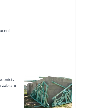
nucení
ebnictví -
m zabrání