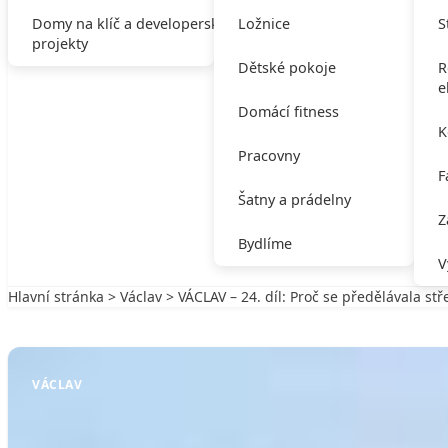
Domy na klíč a developerské
Ložnice
S
projekty
Dětské pokoje
R
e
Domácí fitness
K
Pracovny
F
Šatny a prádelny
Z
Bydlíme
V
Hlavní stránka
>
Václav
> VÁCLAV – 24. díl: Proč se předělávala st
Zpět na Václav
VÁCLAV