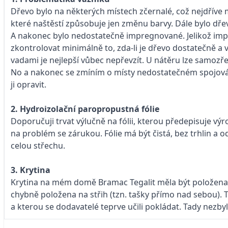
Dřevo bylo na některých místech zčernalé, což nejdříve 
které naštěstí způsobuje jen změnu barvy. Dále bylo dř
A nakonec bylo nedostatečně impregnované. Jelikož imp
zkontrolovat minimálně to, zda-li je dřevo dostatečně a
vadami je nejlepší vůbec nepřevzít. U nátěru lze samozře
No a nakonec se zmíním o místy nedostatečném spojován
ji opravit.
2. Hydroizolační paropropustná fólie
Doporučuji trvat výlučně na fólii, kterou předepisuje výrob
na problém se zárukou. Fólie má být čistá, bez trhlin a 
celou střechu.
3. Krytina
Krytina na mém domě Bramac Tegalit měla být položena tz
chybně položena na střih (tzn. tašky přímo nad sebou). T
a kterou se dodavatelé teprve učili pokládat. Tady nezbyl