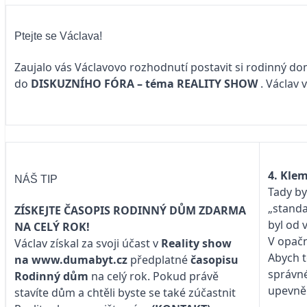
Ptejte se Václava!
Zaujalo vás Václavovo rozhodnutí postavit si rodinný do
do
DISKUZNÍHO FÓRA – téma
REALITY SHOW
. Václav 
4. Klem
NÁŠ TIP
Tady by
„standa
ZÍSKEJTE ČASOPIS RODINNÝ DŮM ZDARMA
byl od 
NA CELÝ ROK!
V opač
Václav získal za svoji účast v
Reality show
Abych t
na
www.dumabyt.cz
předplatné
časopisu
správné
Rodinný dům
na celý rok. Pokud právě
upevněn
stavíte dům a chtěli byste se také zúčastnit