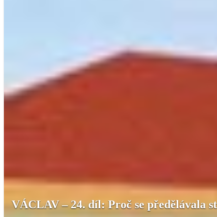
VÁCLAV – 24. díl: Proč se předělávala s