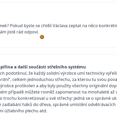
mek? Pokud byste se chtěli Václava zeptat na něco konkrétn
vám jistě rád odpoví.
pířina a další součásti střešního systému
ch podotknul, že každý solidní výrobce umí technicky vyřeš
rdní“, celkem jednoduchou střechu, za kterou tu svou považ
výrobce proškolen a aby byly použity všechny originální dop
ném případě můžete rovněž zapomenout na mnohaleté až v
o trochu konkretizoval u své střechy: jedná se o správné u
 zadlabání háků do dřeva, správné umístění odvětrávacích
í úžlabního plechu atd.