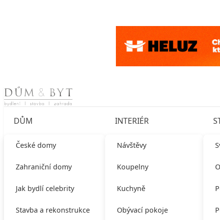
Skip to content
DŮM
INTERIÉR
S
České domy
Návštěvy
S
Zahraniční domy
Koupelny
O
Jak bydlí celebrity
Kuchyně
P
Stavba a rekonstrukce
Obývací pokoje
P