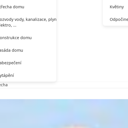
třecha domu
Květiny
ozvody vody, kanalizace, plynu,
Odpočine
lektro, …
onstrukce domu
asáda domu
abezpečení
ytápění
řecha