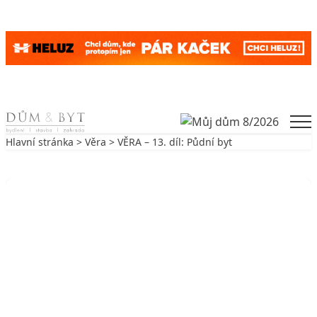
Skip to content
Men
Hlavní stránka
>
Věra
> VĚRA – 13. díl: Půdní byt
Zpět na Věra
VĚRA
VĚRA – 13. díl: Půdní byt
7. 4. 2010
3 min. čtení