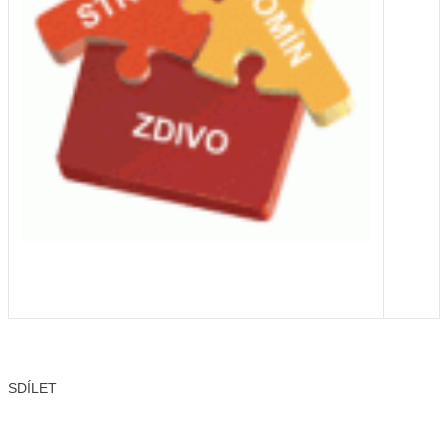
SDÍLET
Facebook
X
LinkedIn
Email