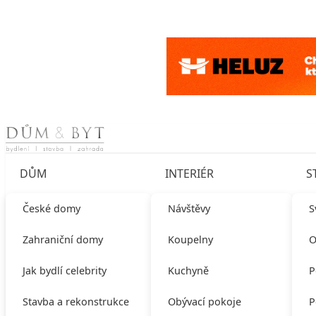
Skip to content
DŮM
INTERIÉR
S
České domy
Návštěvy
S
Zahraniční domy
Koupelny
O
Jak bydlí celebrity
Kuchyně
P
Stavba a rekonstrukce
Obývací pokoje
P