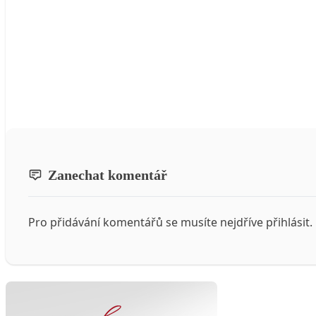
Zanechat komentář
Pro přidávání komentářů se musíte nejdříve
přihlásit
.