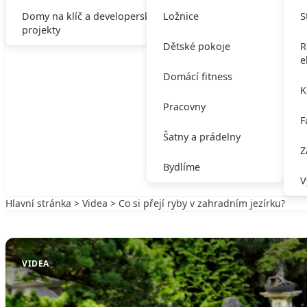
Domy na klíč a developerské
Ložnice
S
projekty
Dětské pokoje
R
e
Domácí fitness
K
Pracovny
F
Šatny a prádelny
Z
Bydlíme
V
Hlavní stránka
>
Videa
> Co si přejí ryby v zahradním jezírku?
Zpět na Videa
VIDEA