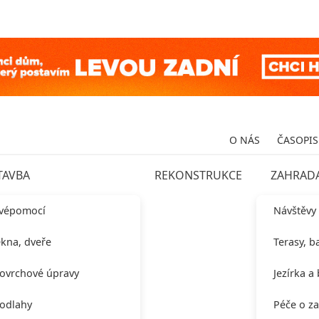
O NÁS
ČASOPIS
TAVBA
REKONSTRUKCE
ZAHRAD
vépomocí
Návštěvy
kna, dveře
Terasy, b
ovrchové úpravy
Jezírka a
odlahy
Péče o z