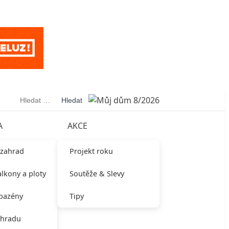
Vyhledávání
A
AKCE
 zahrad
Projekt roku
alkony a ploty
Soutěže & Slevy
 bazény
Tipy
ahradu