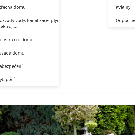
třecha domu
Květiny
ozvody vody, kanalizace, plynu,
Odpočine
lektro, …
onstrukce domu
asáda domu
abezpečení
ytápění